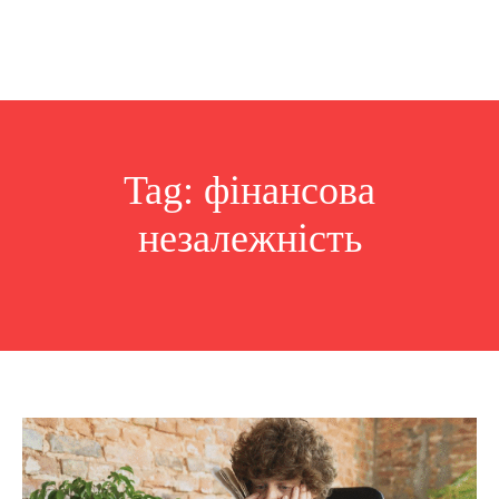
Tag:
фінансова
незалежність