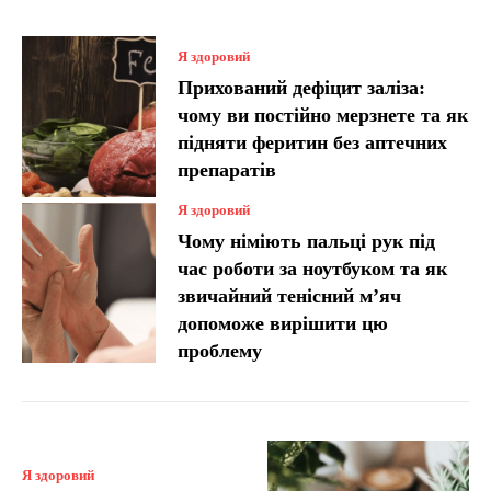
Я здоровий
Прихований дефіцит заліза:
чому ви постійно мерзнете та як
підняти феритин без аптечних
препаратів
Я здоровий
Чому німіють пальці рук під
час роботи за ноутбуком та як
звичайний тенісний м’яч
допоможе вирішити цю
проблему
Я здоровий