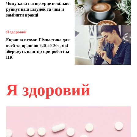
Чому кава натщесерце повільно
руйнує ваш шлунок та чим її
замінити вранці
Я здоровий
Екранна втома: Гімнастика для
очей та правило «20-20-20», які
збережуть ваш зір при роботі за
ПК
Я здоровий