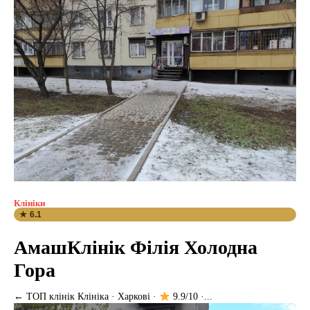
Клініки
★ 6.1
АмашКлінік Філія Холодна
Гора
← ТОП клінік Клініка · Харкові ·
9.9/10 ·...