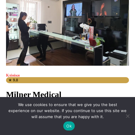
Клініки
★ 9.8
Milner Medical
We use cookies to ensure that we give you the best
← Клініки у Харкові: актуальний ТОП-5 за відгуками Клініка ·...
experience on our website. If you continue to use this site we
will assume that you are happy with it.
Ok
1
2
3