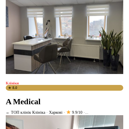
Клініки
★ 8.0
A Medical
← ТОП клінік Клініка · Харкові ·
9.9/10 ·...