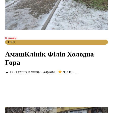
Клініки
★ 6.1
АмашКлінік Філія Холодна
Гора
← ТОП клінік Клініка · Харкові ·
9.9/10 ·...