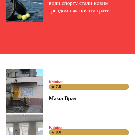
види спорту стали новим
трендом і як почати грати
Клініки
★ 7.5
Мама Врач
Клініки
★ 8.0