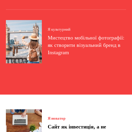
Я культурний
Мистецтво мобільної фотографії:
як створити візуальний бренд в
Instagram
Я новатор
Сайт як інвестиція, а не