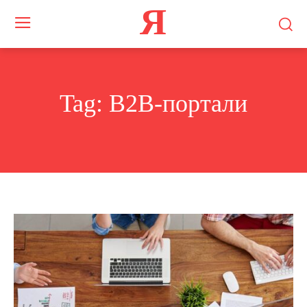
Я
Tag:
B2B-портали