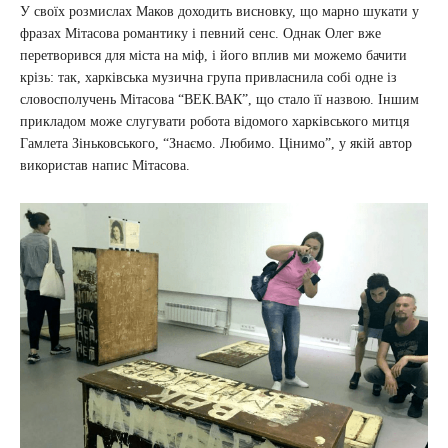
У своїх розмислах Маков доходить висновку, що марно шукати у
фразах Мітасова романтику і певний сенс. Однак Олег вже
перетворився для міста на міф, і його вплив ми можемо бачити
крізь: так, харківська музична група привласнила собі одне із
словосполучень Мітасова “ВЕК.ВАК”, що стало її назвою. Іншим
прикладом може слугувати робота відомого харківського митця
Гамлета Зіньковського, “Знаємо. Любимо. Цінимо”, у якій автор
використав напис Мітасова.