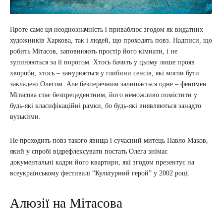
Проте саме ця неоднозначність і приваблює згодом як видатних
художників Харкова, так і людей, що проходять повз. Надписи, що
робить Мітасов, заповнюють простір його кімнати, і не
зупиняються за її порогом. Хтось бачить у цьому лише прояв
хвороби, хтось – занурюється у глибини сенсів, які могли бути
закладені Олегом. Але безперечним залишається одне – феномен
Мітасова стає безпрецедентним, його неможливо помістити у
будь-які класифікаційні рамки, бо будь-які виявляються занадто
вузькими.
Не проходить повз такого явища і сучасний митець Павло Маков,
який у спробі відрефлексувати постать Олега знімає
документальні кадри його квартири, які згодом презентує на
всеукраїнському фестивалі “Культурний герой” у 2002 році.
Алюзії на Мітасова