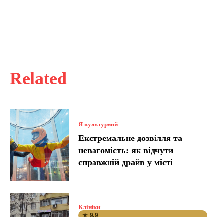
Related
Я культурний
Екстремальне дозвілля та
невагомість: як відчути
справжній драйв у місті
Клініки
★ 9.9