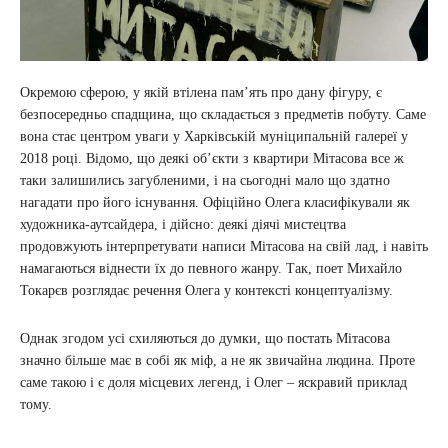
Окремою сферою, у якій втілена пам’ять про дану фігуру, є
безпосередньо спадщина, що складається з предметів побуту. Саме
вона стає центром уваги у Харківській муніципальній галереї у
2018 році. Відомо, що деякі об’єкти з квартири Мітасова все ж
таки залишились загубленими, і на сьогодні мало що здатно
нагадати про його існування. Офіційно Олега класифікували як
художника-аутсайдера, і дійсно: деякі діячі мистецтва
продовжують інтерпретувати написи Мітасова на свій лад, і навіть
намагаються віднести їх до певного жанру. Так, поет Михайло
Токарєв розглядає речення Олега у контексті концептуалізму.
Однак згодом усі схиляються до думки, що постать Мітасова
значно більше має в собі як міф, а не як звичайна людина. Проте
саме такою і є доля місцевих легенд, і Олег – яскравий приклад
тому.