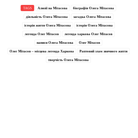
TAGS
Алюзії на Мітасова
біографія Олега Мітасова
діяльність Олега Мітасова
загадка Олега Мітасова
історія життя Олега Мітасова
історія Олега Мітасова
легенда Олег Мітасов
легенда харкова Олег Мітасов
написи Олега Мітасова
Олег Мітасов
Олег Мітасов – місцева легенда Харкова
Раптовий злам звичного життя
творчість Олега Мітасова