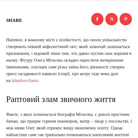
SHARE
Напевно, в кожному місті є особистості, що своєю унікальністю
створюють певний міфологічний світ, який зазвичай залишається
прихованим, і відомий лише тим, хто давно пустив своє коріння в
ньому. Фігуру Олега Мітасова складно окреслити вичерпними
іменниками, оскільки саме різка зміна його діяльності створює
ореол загадковості навколо історії, про котру піде мова далі
на
ikharkovchanin
.
Раптовий злам звичного життя
Факти, з яких починається біографія Мітасова, є доволі простими:
батько, що працює горним інженером, матір – лікар у посольстві, і
між ними Олег, який отримує вищу економічну освіту. Однак
найчастіше саме так тривіально починаються захоплюючі життєві