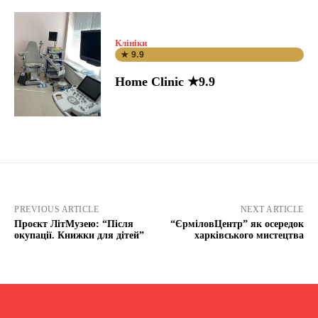
Клініки
★ 9.9
Home Clinic ★9.9
PREVIOUS ARTICLE
NEXT ARTICLE
Проєкт ЛітМузею: “Після
“ЄрміловЦентр” як осередок
окупації. Книжки для дітей”
харківського мистецтва