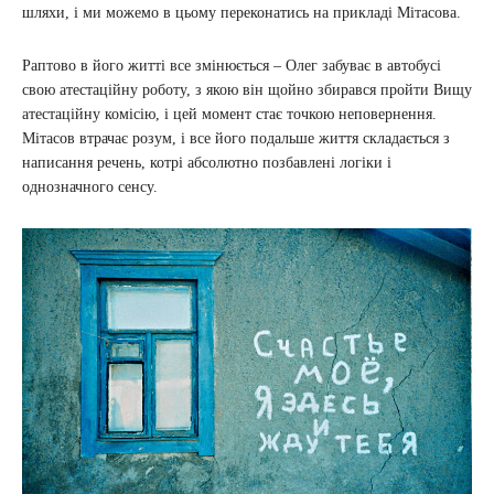
шляхи, і ми можемо в цьому переконатись на прикладі Мітасова.
Раптово в його житті все змінюється – Олег забуває в автобусі
свою атестаційну роботу, з якою він щойно збирався пройти Вищу
атестаційну комісію, і цей момент стає точкою неповернення.
Мітасов втрачає розум, і все його подальше життя складається з
написання речень, котрі абсолютно позбавлені логіки і
однозначного сенсу.