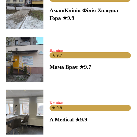
АмашКлінік Філія Холодна
Гора ★9.9
Клініки
★ 9.7
Мама Врач ★9.7
Клініки
★ 9.9
A Medical ★9.9