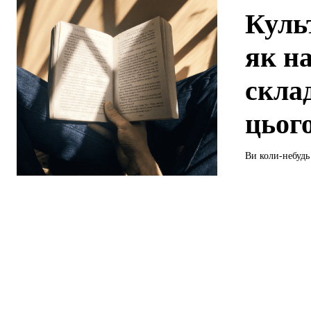
Куль
як н
скла
цьог
Ви коли-небудь 