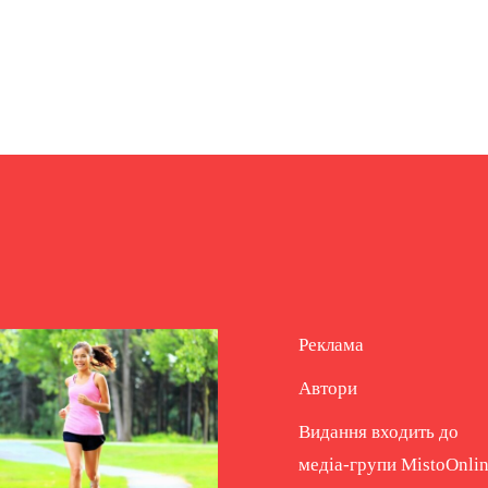
Реклама
Автори
Видання входить до
медіа-групи
MistoOnli