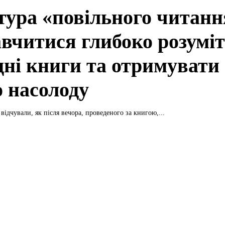
тура «повільного читанн
авчитися глибоко розумі
дні книги та отримувати 
о насолоду
відчували, як після вечора, проведеного за книгою,...