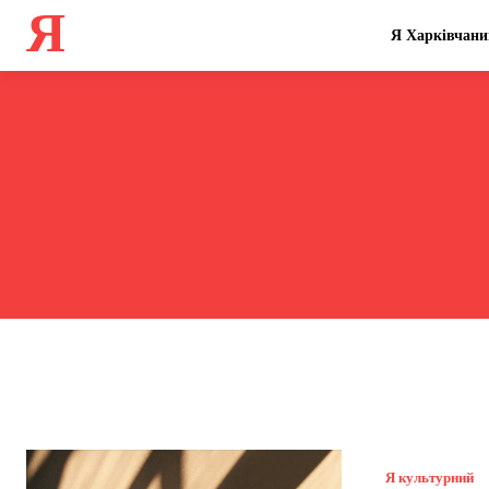
Я
Я Харківчани
Я культурний