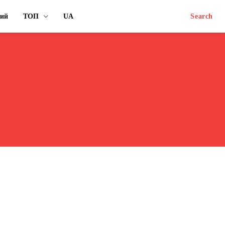
ний
ТОП
UA
Search