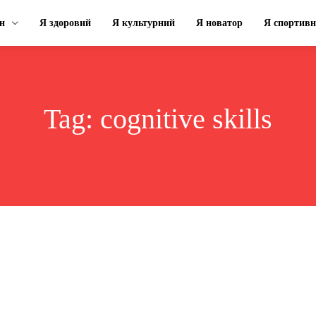
н
Я здоровий
Я культурний
Я новатор
Я спортив
Tag:
cognitive skills