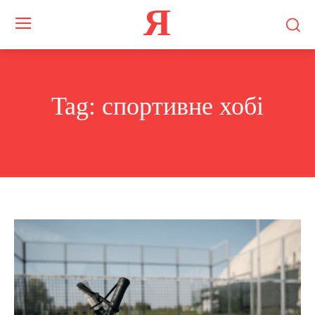
Я
Tag:
спортивне хобі