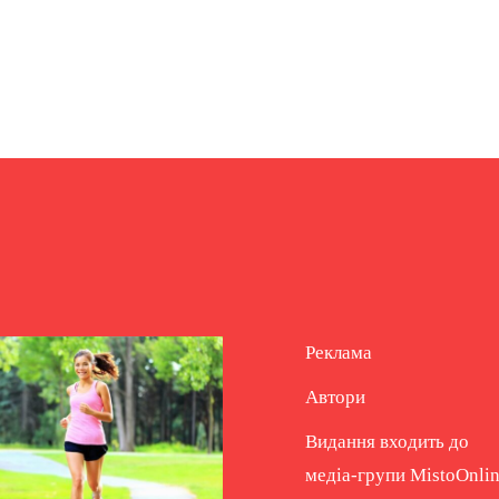
Реклама
Автори
Видання входить до
медіа-групи
MistoOnli