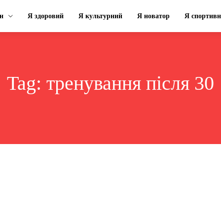
н
Я здоровий
Я культурний
Я новатор
Я спортив
Tag:
тренування після 30