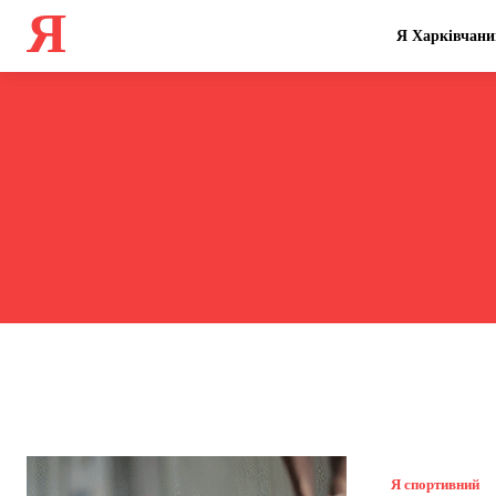
Я
Я Харківчани
Я спортивний