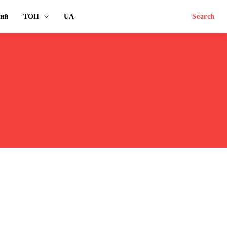
ний
ТОП
UA
Search