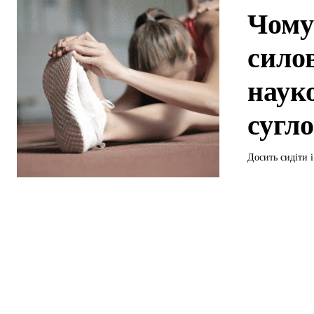
Чому
силов
наук
сугло
Досить сидіти і