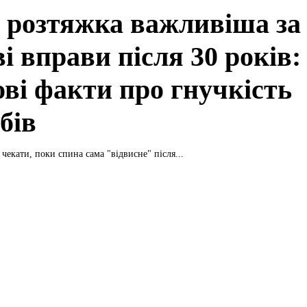
 розтяжка важливіша за
і вправи після 30 років:
ові факти про гнучкість
бів
 чекати, поки спина сама "відвисне" після...