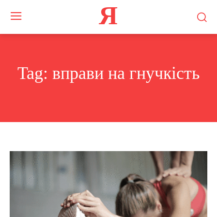
Я
Tag:
вправи на гнучкість