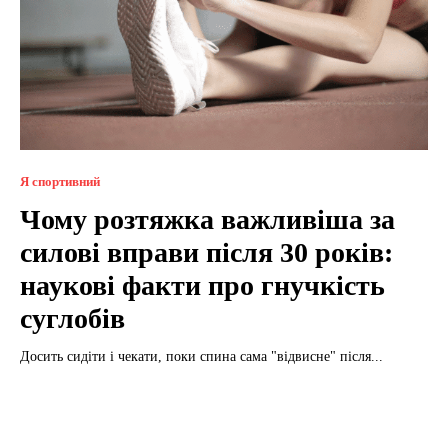
Я спортивний
Чому розтяжка важливіша за
силові вправи після 30 років:
наукові факти про гнучкість
суглобів
Досить сидіти і чекати, поки спина сама "відвисне" після...