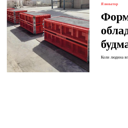
Я новатор
Форм
обла
будм
Коли людина вп