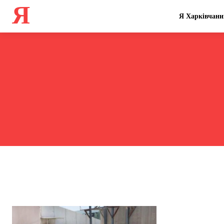
Я
Я Харківчани