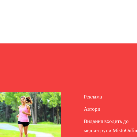
Реклама
Автори
Видання входить до
медіа-групи
MistoOnli