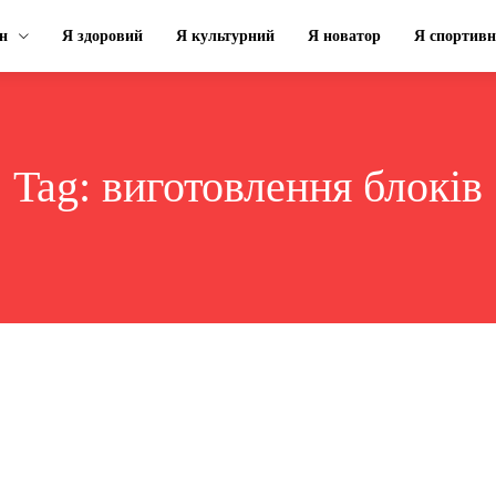
н
Я здоровий
Я культурний
Я новатор
Я спортив
Tag:
виготовлення блоків