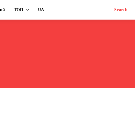
ний
ТОП
UA
Search