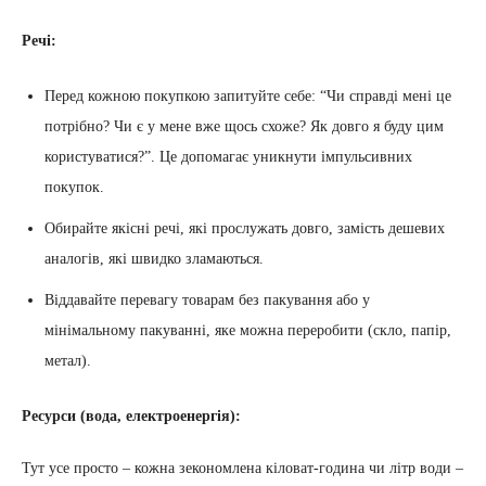
Речі:
Перед кожною покупкою запитуйте себе: “Чи справді мені це
потрібно? Чи є у мене вже щось схоже? Як довго я буду цим
користуватися?”. Це допомагає уникнути імпульсивних
покупок.
Обирайте якісні речі, які прослужать довго, замість дешевих
аналогів, які швидко зламаються.
Віддавайте перевагу товарам без пакування або у
мінімальному пакуванні, яке можна переробити (скло, папір,
метал).
Ресурси (вода, електроенергія):
Тут усе просто – кожна зекономлена кіловат-година чи літр води –