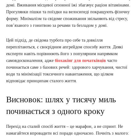
домі. Вживання місцевої сезонної їжі збагачує раціон вітамінами.
Прогулянки пішки та поїздки на велосипеді покращують фізичну
форму. Мінімалізм та свідоме споживання звільняють від стресу,
пов’язаного з гонитвою за речами та безладом у домі.
Цей підхід, де свідома турбота про себе та довкілля
переплітаються, є своєрідним апгрейдом способу життя. Деякі
експерти навіть порівнюють його з популярним напрямком
самовдосконалення, адже
біохакінг для початківців
часто
починається саме з базових речей: здорового харчування, чистої
води та мінімізації токсичного навантаження, що цілком
відповідає принципам сталого життя.
Висновок: шлях у тисячу миль
починається з одного кроку
Перехід на сталий спосіб життя – це марафон, а не спринт. Не
намагайтеся впровадити всі поради одночасно. Почніть з малого: