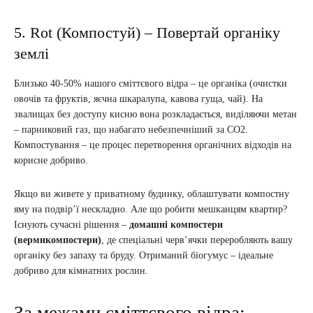
5. Rot (Компостуй) – Повертай органіку
землі
Близько 40-50% нашого сміттєвого відра – це органіка (очистки
овочів та фруктів, яєчна шкаралупа, кавова гуща, чай). На
звалищах без доступу кисню вона розкладається, виділяючи метан
– парниковий газ, що набагато небезпечніший за CO2.
Компостування – це процес перетворення органічних відходів на
корисне добриво.
Якщо ви живете у приватному будинку, облаштувати компостну
яму на подвір’ї нескладно. Але що робити мешканцям квартир?
Існують сучасні рішення –
домашні компостери
(вермикомпостери)
, де спеціальні черв’ячки переробляють вашу
органіку без запаху та бруду. Отриманий біогумус – ідеальне
добриво для кімнатних рослин.
За межами сміттєвого відра: