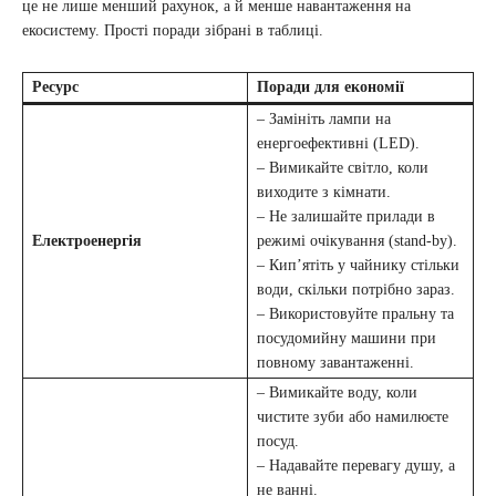
це не лише менший рахунок, а й менше навантаження на
екосистему. Прості поради зібрані в таблиці.
Ресурс
Поради для економії
– Замініть лампи на
енергоефективні (LED).
– Вимикайте світло, коли
виходите з кімнати.
– Не залишайте прилади в
Електроенергія
режимі очікування (stand-by).
– Кип’ятіть у чайнику стільки
води, скільки потрібно зараз.
– Використовуйте пральну та
посудомийну машини при
повному завантаженні.
– Вимикайте воду, коли
чистите зуби або намилюєте
посуд.
– Надавайте перевагу душу, а
не ванні.