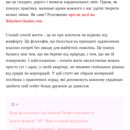
що це складно, дорого і вимагає кардинальних змін. Однак, як
показує практика, маленькі кроки кожного з нас здатні творити
великі зміни. Як саме? Розглянемо
про це далі на
ikharkovchanin.com
.
Сталий спосіб життя – це не про аскетизм чи відмову від
комфорту. Це філософія, що базується на принципі задоволення
власних потреб без шкоди для майбутніх поколінь. Це пошук
балансу між тим, що ми беремо від природи, і тим, що ми їй
повертаємо. І найголовніше – почати жити екологічніше можна
просто тут і зараз, у своїй квартирі, не чекаючи глобальних рішень
від урядів чи корпорацій. У цій статті ми зібрали вичерпний
посібник з практичних порад, які допоможуть кожному українцю
зробити свій побут більш дружнім до довкілля.
Чому це актуально для України? Міфи та реальність
Золоте правило “5R”: Ваш головний інструмент
1. Refuse (Відмовляйся) – Найважливіший крок