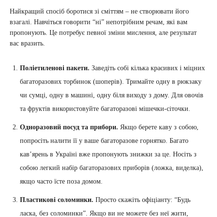
Найкращий спосіб боротися зі сміттям – не створювати його
взагалі. Навчіться говорити “ні” непотрібним речам, які вам
пропонують. Це потребує певної зміни мислення, але результат
вас вразить.
Поліетиленові пакети.
Заведіть собі кілька красивих і міцних
багаторазових торбинок (шоперів). Тримайте одну в рюкзаку
чи сумці, одну в машині, одну біля виходу з дому. Для овочів
та фруктів використовуйте багаторазові мішечки-сіточки.
Одноразовий посуд та прибори.
Якщо берете каву з собою,
попросіть налити її у ваше багаторазове горнятко. Багато
кав’ярень в Україні вже пропонують знижки за це. Носіть з
собою легкий набір багаторазових приборів (ложка, виделка),
якщо часто їсте поза домом.
Пластикові соломинки.
Просто скажіть офіціанту: “Будь
ласка, без соломинки”. Якщо ви не можете без неї жити,