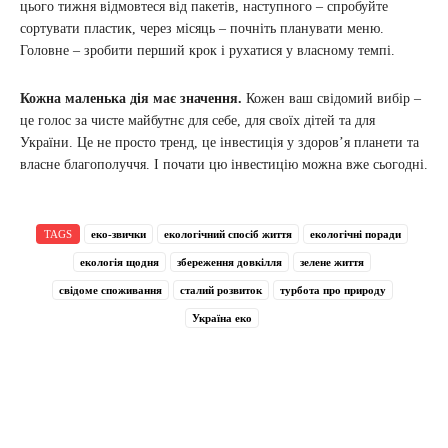
цього тижня відмовтеся від пакетів, наступного – спробуйте
сортувати пластик, через місяць – почніть планувати меню.
Головне – зробити перший крок і рухатися у власному темпі.
Кожна маленька дія має значення.
Кожен ваш свідомий вибір –
це голос за чисте майбутнє для себе, для своїх дітей та для
України. Це не просто тренд, це інвестиція у здоров’я планети та
власне благополуччя. І почати цю інвестицію можна вже сьогодні.
TAGS
еко-звички
екологічний спосіб життя
екологічні поради
екологія щодня
збереження довкілля
зелене життя
свідоме споживання
сталий розвиток
турбота про природу
Україна еко