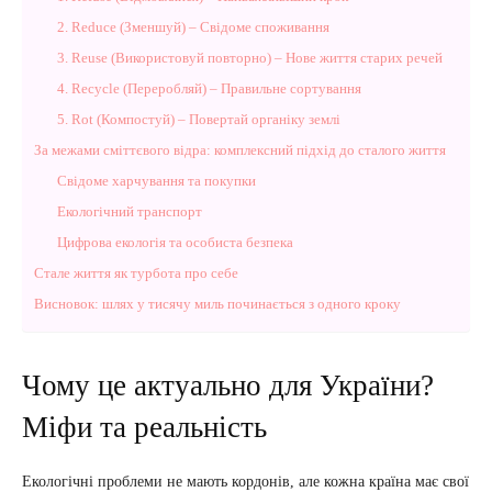
2. Reduce (Зменшуй) – Свідоме споживання
3. Reuse (Використовуй повторно) – Нове життя старих речей
4. Recycle (Переробляй) – Правильне сортування
5. Rot (Компостуй) – Повертай органіку землі
За межами сміттєвого відра: комплексний підхід до сталого життя
Свідоме харчування та покупки
Екологічний транспорт
Цифрова екологія та особиста безпека
Стале життя як турбота про себе
Висновок: шлях у тисячу миль починається з одного кроку
Чому це актуально для України?
Міфи та реальність
Екологічні проблеми не мають кордонів, але кожна країна має свої