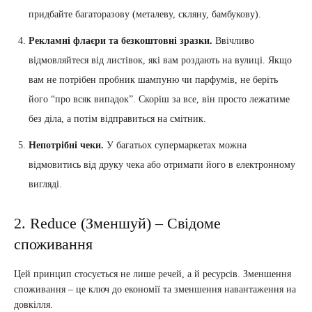
придбайте багаторазову (металеву, скляну, бамбукову).
Рекламні флаєри та безкоштовні зразки.
Ввічливо
відмовляйтеся від листівок, які вам роздають на вулиці. Якщо
вам не потрібен пробник шампуню чи парфумів, не беріть
його “про всяк випадок”. Скоріш за все, він просто лежатиме
без діла, а потім відправиться на смітник.
Непотрібні чеки.
У багатьох супермаркетах можна
відмовитись від друку чека або отримати його в електронному
вигляді.
2. Reduce (Зменшуй) – Свідоме
споживання
Цей принцип стосується не лише речей, а й ресурсів. Зменшення
споживання – це ключ до економії та зменшення навантаження на
довкілля.