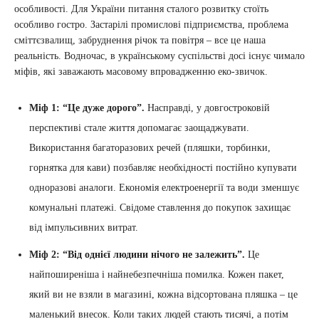
особливості. Для України питання сталого розвитку стоїть
особливо гостро. Застарілі промислові підприємства, проблема
сміттєзвалищ, забруднення річок та повітря – все це наша
реальність. Водночас, в українському суспільстві досі існує чимало
міфів, які заважають масовому впровадженню еко-звичок.
Міф 1: “Це дуже дорого”.
Насправді, у довгостроковій
перспективі стале життя допомагає заощаджувати.
Використання багаторазових речей (пляшки, торбинки,
горнятка для кави) позбавляє необхідності постійно купувати
одноразові аналоги. Економія електроенергії та води зменшує
комунальні платежі. Свідоме ставлення до покупок захищає
від імпульсивних витрат.
Міф 2: “Від однієї людини нічого не залежить”.
Це
найпоширеніша і найнебезпечніша помилка. Кожен пакет,
який ви не взяли в магазині, кожна відсортована пляшка – це
маленький внесок. Коли таких людей стають тисячі, а потім