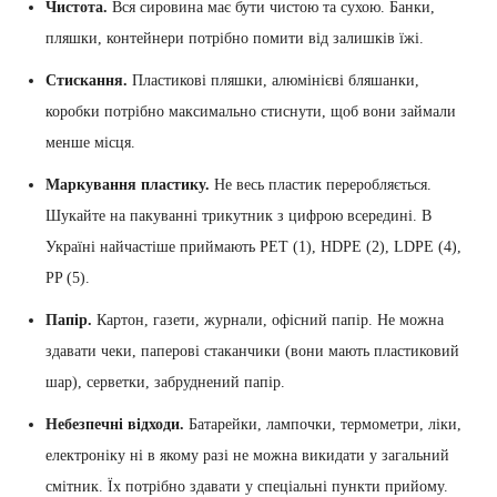
Чистота.
Вся сировина має бути чистою та сухою. Банки,
пляшки, контейнери потрібно помити від залишків їжі.
Стискання.
Пластикові пляшки, алюмінієві бляшанки,
коробки потрібно максимально стиснути, щоб вони займали
менше місця.
Маркування пластику.
Не весь пластик переробляється.
Шукайте на пакуванні трикутник з цифрою всередині. В
Україні найчастіше приймають PET (1), HDPE (2), LDPE (4),
PP (5).
Папір.
Картон, газети, журнали, офісний папір. Не можна
здавати чеки, паперові стаканчики (вони мають пластиковий
шар), серветки, забруднений папір.
Небезпечні відходи.
Батарейки, лампочки, термометри, ліки,
електроніку ні в якому разі не можна викидати у загальний
смітник. Їх потрібно здавати у спеціальні пункти прийому.