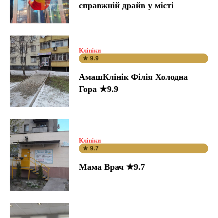
справжній драйв у місті
Клініки
★ 9.9
АмашКлінік Філія Холодна
Гора ★9.9
Клініки
★ 9.7
Мама Врач ★9.7