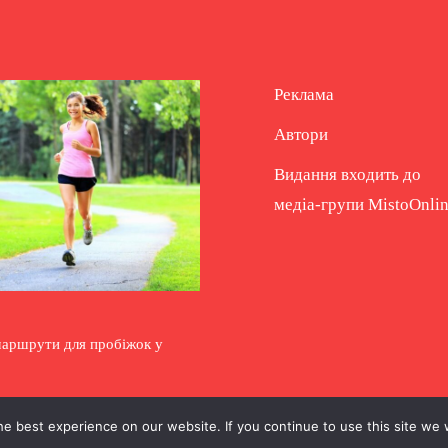
Реклама
Автори
Видання входить до
медіа-групи
MistoOnli
маршрути для пробіжок у
e best experience on our website. If you continue to use this site we w