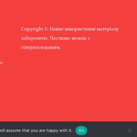
Copyright © Повне використання матеріалу
заборонено. Частково можна з
гіперпосиланням.
ne
ill assume that you are happy with it.
Ok