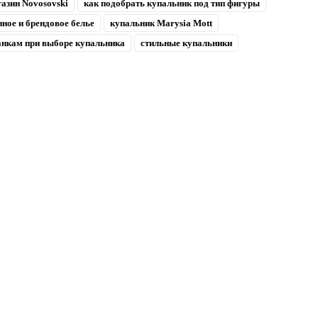
газин Novosovski
как подобрать купальник под тип фигуры
нное и брендовое белье
купальник Marysia Mott
анкам при выборе купальника
стильные купальники