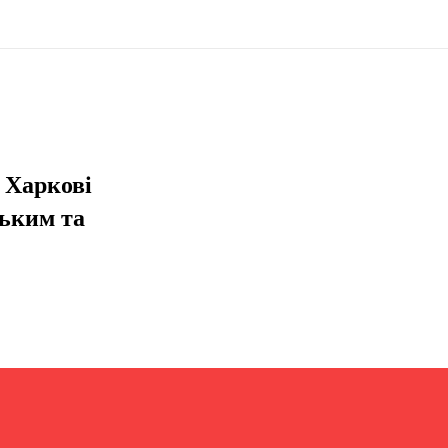
у Харкові
ським та