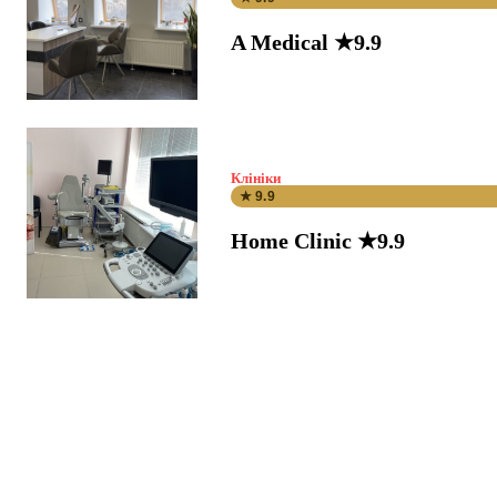
A Medical ★9.9
Клініки
★ 9.9
Home Clinic ★9.9