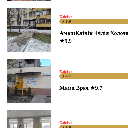
Клініки
★ 9.9
АмашКлінік Філія Холодн
★9.9
Клініки
★ 9.7
Мама Врач ★9.7
Клініки
★ 9.9