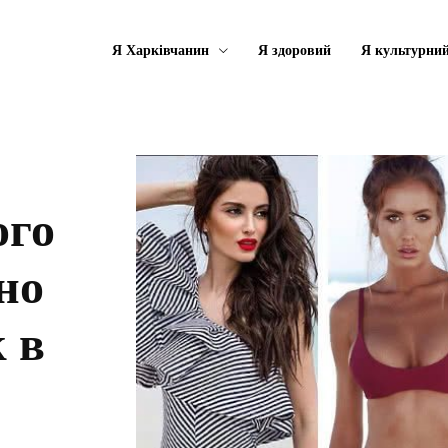
Я Харківчанин
Я здоровий
Я культурни
ого
но
 в