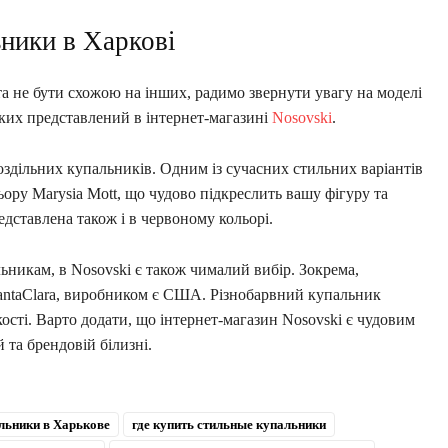
ьники в Харкові
та не бути схожою на інших, радимо звернути увагу на моделі
яких представлений в інтернет-магазині
Nosovski
.
роздільних купальників. Одним із сучасних стильних варіантів
ору Marysia Mott, що чудово підкреслить вашу фігуру та
дставлена також і в червоному кольорі.
ьникам, в Nosovski є також чималий вибір. Зокрема,
SantaClara, виробником є США. Різнобарвний купальник
кості. Варто додати, що інтернет-магазин Nosovski є чудовим
й та брендовій білизні.
льники в Харькове
где купить стильные купальники