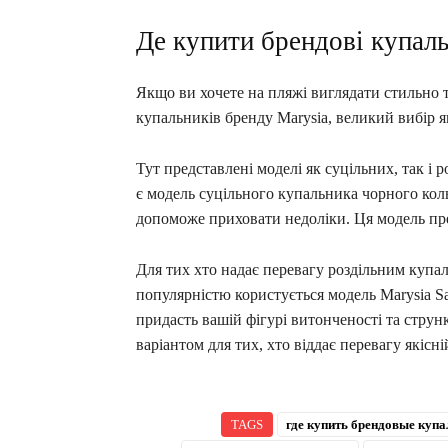
Де купити брендові купал
Якщо ви хочете на пляжі виглядати стильно 
купальників бренду Marysia, великий вибір 
Тут представлені моделі як суцільних, так і 
є модель суцільного купальника чорного коль
допоможе приховати недоліки. Ця модель пре
Для тих хто надає перевагу роздільним купал
популярністю користується модель Marysia 
придасть вашій фігурі витонченості та струн
варіантом для тих, хто віддає перевагу якісні
TAGS
где купить брендовые купа