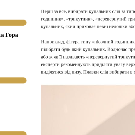
Перш за все, вибирати купальник слід за тип
годинник», «трикутник», «перевернутий трик
купальник, який приховає певні недоліки аб
а Гора
Наприклад, фігура типу «пісочний годинник»
підібрати будь-який купальник. Водночас пре
або ж як її називають «перевернутий трикутн
експерти рекомендують приділяти увагу верх
виділятися від низу. Плавки слід вибирати в