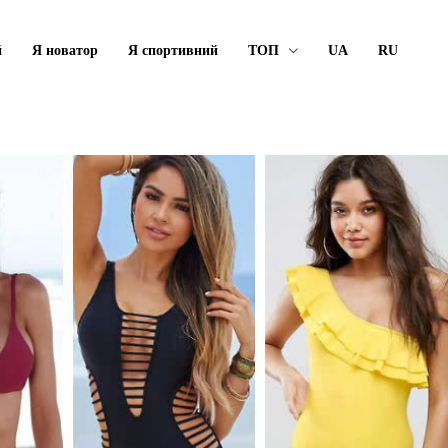
й
Я новатор
Я спортивний
ТОП
UA
RU