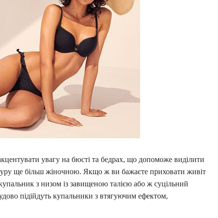
кцентувати увагу на бюсті та бедрах, що допоможе виділити
фігуру ще більш жіночною. Якщо ж ви бажаєте приховати живіт
 купальник з низом із завищеною талією або ж суцільний
чудово підійдуть купальники з втягуючим ефектом,