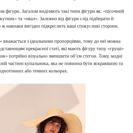
ом фігури. Загалом виділяють такі типи фігури як: «пісочний
утник» та «овал». Залежно від фігури слід підбирати й
о ж навпаки вигідно підкреслить ваші спокусливі сторони.
 вважається з ідеальними пропорціями, тому до неї можна
дставницям прекрасної статі, які мають фігуру типу «груші»
ик» потрібно візуально зменшити об’єм стегон. Тому, модні
ній частині купальника, яка не повинна бути яскравішою та
 однотонних або темних кольорах.