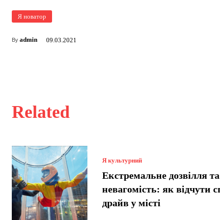
Я новатор
admin
09.03.2021
By
Related
Я культурний
Екстремальне дозвілля та
невагомість: як відчути 
драйв у місті