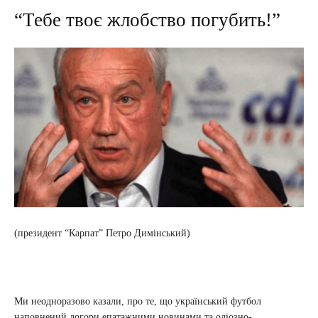
“Тебе твоє жлобство погубить!”
(президент “Карпат” Петро Димінський)
Ми неодноразово казали, про те, що український футбол
наповнений догори епатажними новинами та одіозно-