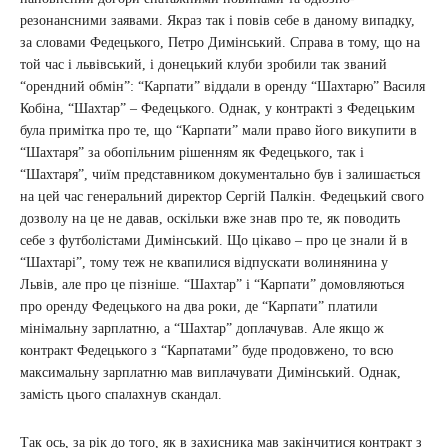
резонансними заявами. Якраз так і повів себе в даному випадку,
за словами Федецького, Петро Димінський. Справа в тому, що на
той час і львівський, і донецький клуби зробили так званий
“орендний обмін”: “Карпати” віддали в оренду “Шахтарю” Василя
Кобіна, “Шахтар” – Федецького. Однак, у контракті з Федецьким
була примітка про те, що “Карпати” мали право його викупити в
“Шахтаря” за обопільним рішенням як Федецького, так і
“Шахтаря”, чиїм представником документально був і залишається
на цей час генеральний директор Сергій Палкін. Федецький свого
дозволу на це не давав, оскільки вже знав про те, як поводить
себе з футболістами Димінський. Що цікаво – про це знали й в
“Шахтарі”, тому теж не квапилися відпускати волинянина у
Львів, але про це пізніше. “Шахтар” і “Карпати” домовляються
про оренду Федецького на два роки, де “Карпати” платили
мінімальну зарплатню, а “Шахтар” доплачував. Але якщо ж
контракт Федецького з “Карпатами” буде продовжено, то всю
максимальну зарплатню мав виплачувати Димінський. Однак,
замість цього спалахнув скандал.
Так ось, за рік до того, як в захисника мав закінчитися контракт з