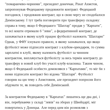
“помаранчево-чорними”, президент донеччан, Рінат Ахмєтов,
запропонував Федецькому продовжити контракт. Федецький
погодився, і продовжив контракт, що в свою чергу не сподобалося
Димінському. І тут треба поговорити про трансферну складову:
справа в тому, якщо б Федецького “Шахтар” продав у “Карпати”,
то всі кошти отримали б “леви”, а федеративний контракт, де
зазначається в якому клубі працює футболіст належить “Шахтарю”
Однак, у ФФУ існувало правило, в якому зазначалося, що якщо
футболіст може підписати контракт з клубом-орендарем, то сумма
зарплатні в клубі, якому належить футболіст за чинним
контрактом, виплачується футболісту за весь термін контракту до
трансферу в новий клуб без участі клубу-власника. Таким чином,
якщо б Федецький особисто домовлявся з “Карпатами”, то міг би з
ними підписати контракт без відома “Шахтаря”. Футболіст
говорив на цю тему з Ахмєтовим, але президент попросив його
обдумати те, як поводить себе Димінський.
За контрактом Федецькому в “Карпатах” лишатись ще два дні, і
він, перебуваючи у складі “левів” на зборах у Швейцарії, міг
повертатись у Донецьк. Але перед цим він розмовляв з