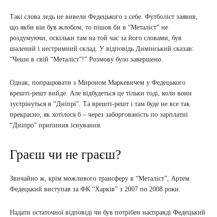
Такі слова ледь не вивели Федецького з себе. Футболіст заявив,
що якби він був жлобом, то пішов би в “Металіст” не
роздумуючи, оскільки там на той час за його словами, був
шалений і нестримний склад. У відповідь Димінський сказав:
“Чеши в свій “Металіст”!” Розмову було завершено.
Однак, попрацювати з Мироном Маркевичем у Федецького
врешті-решт вийде. Але відбудеться це тільки тоді, коли вони
зустрінуться в “Дніпрі”. Та врешті-решт і там буде не все так
прекрасно, як хотілося б – через заборгованість по зарплатні
“Дніпро” припинив існування.
Граєш чи не граєш?
Звичайно ж, крім можливого трансферу в “Металіст”, Артем
Федецький виступав за ФК “Харків” з 2007 по 2008 роки.
Надати остаточної відповіді чи був потрібен насправді Федецький