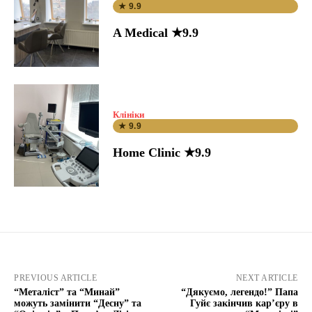
★ 9.9
A Medical ★9.9
Клініки
★ 9.9
Home Clinic ★9.9
PREVIOUS ARTICLE
NEXT ARTICLE
“Металіст” та “Минай”
“Дякуємо, легендо!” Папа
можуть замінити “Десну” та
Гуйє закінчив кар’єру в