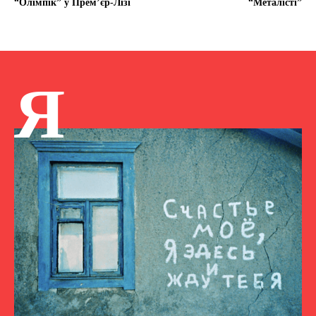
“Олімпік” у Прем’єр-Лізі
“Металісті”
Я