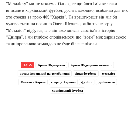
“Металісту” ми не можемо. Однак, те що його ім’я все-таки
вписане в харківський футбол, досить важливо, особливо для тих
хто стежив за грою ФК “Харків”. Та врешті-решт він міг би
чудово стати на позицію Олега Шелаєва, якби трансфер у
“Металіст” відбувся, але він вже вписав своє ім’я в історію
“Дніпра”, і ми глибоко сподіваємося, що “воєн” між харківською
та дніпровською командою не буде більше ніколи.
TAGS
Артем Федецький
Артем Федецький металіст
артем федецький на телебаченні
зірки футболу
металіст
Металіст Харків
спорт у Харкові
футбол
футболісти
харківський футбол