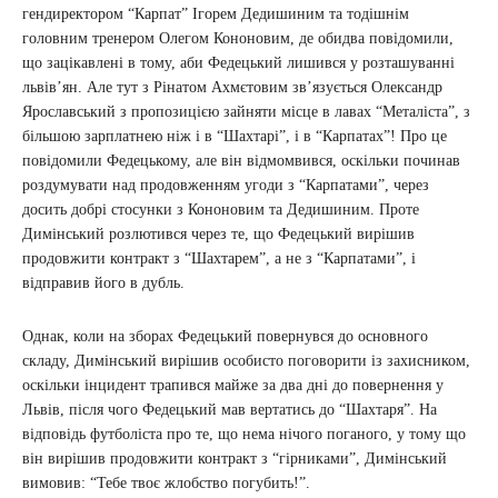
гендиректором “Карпат” Ігорем Дедишиним та тодішнім
головним тренером Олегом Кононовим, де обидва повідомили,
що зацікавлені в тому, аби Федецький лишився у розташуванні
львів’ян. Але тут з Рінатом Ахмєтовим зв’язується Олександр
Ярославський з пропозицією зайняти місце в лавах “Металіста”, з
більшою зарплатнею ніж і в “Шахтарі”, і в “Карпатах”! Про це
повідомили Федецькому, але він відмомвився, оскільки починав
роздумувати над продовженням угоди з “Карпатами”, через
досить добрі стосунки з Кононовим та Дедишиним. Проте
Димінський розлютився через те, що Федецький вирішив
продовжити контракт з “Шахтарем”, а не з “Карпатами”, і
відправив його в дубль.
Однак, коли на зборах Федецький повернувся до основного
складу, Димінський вирішив особисто поговорити із захисником,
оскільки інцидент трапився майже за два дні до повернення у
Львів, після чого Федецький мав вертатись до “Шахтаря”. На
відповідь футболіста про те, що нема нічого поганого, у тому що
він вирішив продовжити контракт з “гірниками”, Димінський
вимовив: “Тебе твоє жлобство погубить!”.