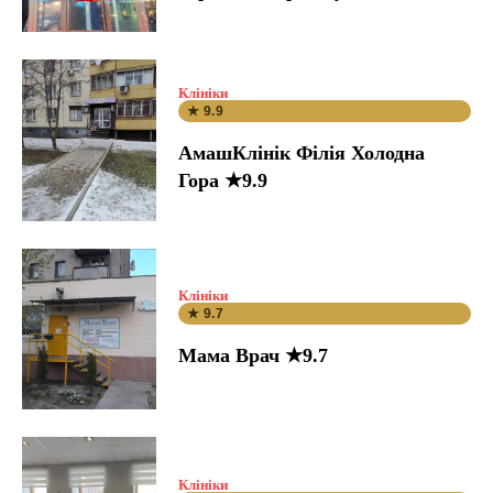
Клініки
★ 9.9
АмашКлінік Філія Холодна
Гора ★9.9
Клініки
★ 9.7
Мама Врач ★9.7
Клініки