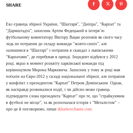
SHARE
Екс-гравець збірної України, “Шахтаря”, “Дніпра”, “Карпат” та
“Дармштадта”, захисник Артем Федецький в інтерв’ю
футбольному коментатору Віктору Вацко розповів як свого часу
ледь не потрапив до складу команди “жовто-синіх”, але
залишився в “Шахтарі” і потрапив в скандал з львівськими
“Карпатами”, де перебував в оренді. Інцидент відбувся у 2012
році, якраз в момент розквіту харківської команди під
керівництвом Мирона Маркевича. Захисник у тому ж році мав
поїхати на Євро-2012 у складі національної збірної, але потрапив
у конфлікт з президентом “Карпат” Петром Димінським. Однак,
як насправді розвивалися події, і чи дійсно може гравець
підтвердити слова президента “Карпат” про те, що “страйкуючим
в футболі не місце”, та як розпочалася історія з “Металістом” –
про це й поговоримо, пише
ikharkovchanin.com
.