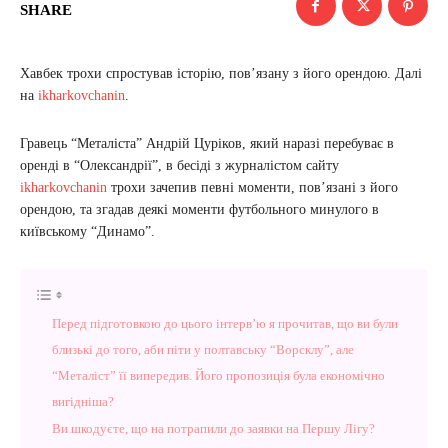
SHARE
Хавбек трохи спростував історію, пов’язану з його орендою. Далі
на
ikharkovchanin
.
Гравець “Металіста” Андрій Цуріков, який наразі перебуває в
оренді в “Олександрії”, в бесіді з журналістом сайту
ikharkovchanin
трохи зачепив певні моменти, пов’язані з його
орендою, та згадав деякі моменти футбольного минулого в
київському “Динамо”.
Перед підготовкою до цього інтерв’ю я прочитав, що ви були
близькі до того, аби піти у полтавську “Ворсклу”, але
“Металіст” її випередив. Його пропозиція була економічно
вигідніша?
Ви шкодуєте, що на потрапили до заявки на Першу Лігу?