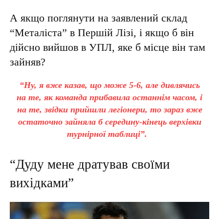
А якщо поглянути на заявлений склад
“Металіста” в Першій Лізі, і якщо б він
дійсно вийшов в УПЛ, яке б місце він там
зайняв?
“Ну, я вже казав, що може 5-6, але дивлячись
на те, як команда прибавила останнім часом, і
на те, звідки прийшли легіонери, то зараз вже
остаточно зайняла б середину-кінець верхівки
турнірної таблиці”.
“Дуду мене дратував своїми
вихідками”