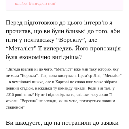
копійки. Ви згодні з тим?
Перед підготовкою до цього інтерв’ю я
прочитав, що ви були близькі до того, аби
піти у полтавську “Ворсклу”, але
“Металіст” її випередив. Його пропозиція
була економічно вигідніша?
“Вигода взагалі ні до чого. “Металіст” вже мав таку історію, яку
не мала “Ворскла”. Так, вона виступає в Прем’єр-Лізі, “Металіст”
– в чемпіонаті нижче, але в Харкові це слово вже може зібрати
повний стадіон, наскільки ту команду чекали. Коли він там, у
2016 році зник? Ну от і відповідь на те, скільки часу люди її
чекали. “Ворскла” не завжди, як на мене, похизується повним
стадіоном”
Ви шкодуєте, що на потрапили до заявки