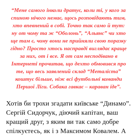
“Мене самого інколи дратує, коли ті, у кого за
спиною нічого немає, щось розповідають тим,
хто впевнений в собі. Точно так само й тут:
ну от чому та ж “Оболонь”, “Альянс” чи хто
ще там є, чому вони не прийняли свою поразку
гідно? Просто хтось насправді виглядає краще
за них, от і все. Я от сам несподівано в
Інтернеті прочитав, що дехто обмовився про
те, що весь заявлений склад “Металіста”
коштує більше, ніж всі футбольні команди
Першої Ліги. Собака гавкає – караван іде”.
Хотів би трохи згадати київське “Динамо”.
Сергій Сидорчук, діючий капітан, ваш
кращий друг, з яким ви так само добре
спілкуєтесь, як і з Максимом Ковалем. А