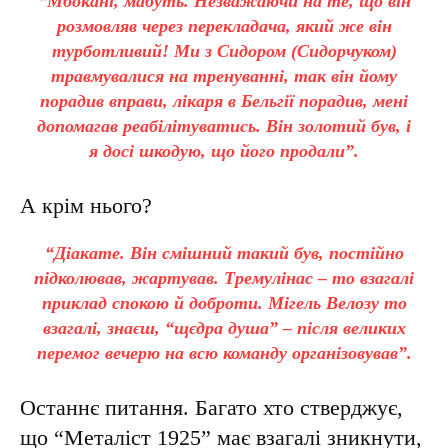
“Мбокані, мабуть. Незважаючи на те, що він
розмовляв через перекладача, який же він
турботливий! Ми з Сидором (Сидорчуком)
травмувалися на тренуванні, так він йому
порадив вправи, лікаря в Бельгії порадив, мені
допомагав реабілітуватись. Він золотий був, і
я досі шкодую, що його продали”.
А крім нього?
“Діакате. Він смішний такий був, постійно
підколював, жартував. Тремулінас – то взагалі
приклад спокою й доброти. Мігель Велозу то
взагалі, знаєш, “щєдра душа” – після великих
перемог вечерю на всю команду організовував”.
Останнє питання. Багато хто стверджує,
що “Металіст 1925” має взагалі зникнути,