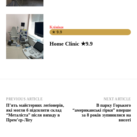
Клініки
★ 9.9
Home Clinic ★9.9
PREVIOUS ARTICLE
NEXT ARTICLE
П’ять майстерних легіонерів,
В парку Горького
які могли б підсилити склад
“американські гірки” вперше
“Металіста” після виходу в
за 8 років зупинилися на
Прем’єр-Лігу
висоті