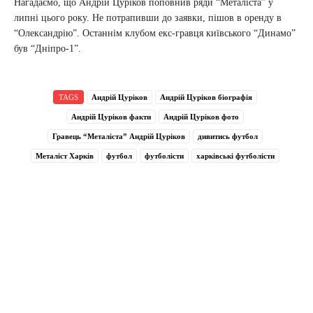
Нагадаємо, що Андрій Цуріков поповнив ряди “Металіста” у
липні цього року. Не потрапивши до заявки, пішов в оренду в
“Олександрію”. Останнім клубом екс-гравця київського “Динамо”
був “Дніпро-1”.
TAGS
Андрій Цуріков
Андрій Цуріков біографія
Андрій Цуріков факти
Андрій Цуріков фото
Гравець “Металіста” Андрій Цуріков
дивитись футбол
Металіст Харків
футбол
футболісти
харківські футболісти