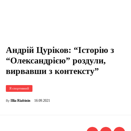
Андрій Цуріков: “Історію з
“Олександрією” роздули,
вирвавши з контексту”
Я спортивний
16.09.2021
Illia Riabinin
By