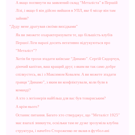
А якщо поглянути на заявлений склад “Металіста” в Першій
Лізі, і якщо б він дійсно вийшов в УПЛ, яке б місце він там
зайняв?
“Дуду мене дратував своїми вихідками”
Як ви зможете охарактеризувати те, що більшість клубів
Першої Ліги наразі досить негативно відгукуються про
“Металіст”?
Хотів би трохи згадати київське “Динамо”. Сергій Сидорчук,
діючий капітан, ваш кращий друг, з яким ви так само добре
спілкуєтесь, як і з Максимом Ковалем. А ви можете згадати
гравця “Динамо”, з яким ви конфліктували, коли були в
команді?
А хто з легіонерів найбльш для вас був товариським?
А крім нього?
Останнє питання. Багато хто стверджує, що “Металіст 1925”
має взагалі зникнути, оскільки там не дуже зрозуміла клубна
структура, і начебто Стороженко не вклав в футбол ані