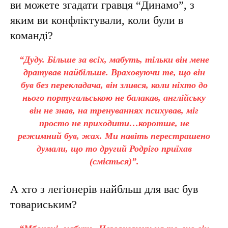
ви можете згадати гравця “Динамо”, з
яким ви конфліктували, коли були в
команді?
“Дуду. Більше за всіх, мабуть, тільки він мене
дратував найбільше. Враховуючи те, що він
був без перекладача, він злився, коли ніхто до
нього португальською не балакав, англійську
він не знав, на тренуваннях психував, міг
просто не приходити…коротше, не
режимний був, жах. Ми навіть перестрашено
думали, що то другий Родріго приїхав
(сміється)”.
А хто з легіонерів найбльш для вас був
товариським?