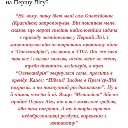
на Першу Лігу?
“Ні, чому, таку ідею мені сам Олексійович
(Красніков) запропонував. Він покликав мене,
сказав, що наразі стоїть найголовніша задача
з приводу чемпіонства у Першій Лізі, і
запропонував аби не втрачати практику піти
в “Олександрію”, пограти в УПЛ. Він же мені
так все і сказав: мовляв, ніхто мене не жене,
треба дивитись легіонерів, а тут
“Олександрія” звернулася сама, просить в
оренду. Каже: “Підеш? Заодно в Прем’єр-Лізі
пограєш, а на наступний рік дозаявимо”. Ну я
й пішов, чом би й ні. Якщо “Металіст” дійсно
пройде Першу Лігу, то я все можливе зроблю,
аби там пограти. А ту історію просто
недоброзичливці роздули, вирвавши з
контексту”