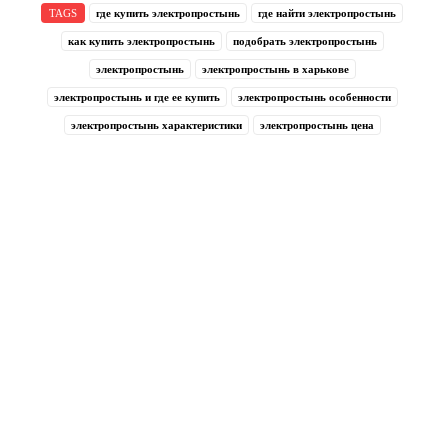
TAGS
где купить электропростынь
где найти электропростынь
как купить электропростынь
подобрать электропростынь
электропростынь
электропростынь в харькове
электропростынь и где ее купить
электропростынь особенности
электропростынь характеристики
электропростынь цена