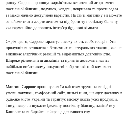
ринку. Cappone пропонує харків’янам величезний асортимент
постільної білизни, подушок, ковдри, покривала та простирадла
за максимально доступною вартістю. На сайті магазину ви можете
ознайомитися з асортиментом та підібрати ту постільну білизну,
яка гармонійно доповнить інтер’єр будь-якої кімнати.
Окрім цього, Cappone гарантує високу якість своїх товарів. Уся
продукція виготовлена з безпечних та натуральних тканин, яка не
викликає алергічних реакцій та відрізняється довговічністю.
Широке різноманіття дизайнів та принтів дозволить навіть
найбільш вибагливому покупцеві вибрати якісний комплект
постільної білизни.
Магазин Cappone пропонує своїм клієнтам зручні та вигідні
умови покупки, комфортний сайт, низькі ціни, швидку доставку в
будь-яке місто України та гарантує високу якість усієї продукції.
Тому, якщо ви шукаєте ідеальну постільну білизну, завітайте у
Каппоне та вибирайте найкраще для вашого сну.