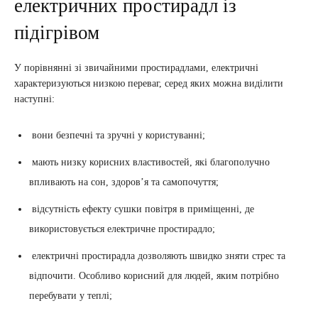
електричних простирадл із
підігрівом
У порівнянні зі звичайними простирадлами, електричні
характеризуються низкою переваг, серед яких можна виділити
наступні:
вони безпечні та зручні у користуванні;
мають низку корисних властивостей, які благополучно
впливають на сон, здоров’я та самопочуття;
відсутність ефекту сушки повітря в приміщенні, де
використовується електричне простирадло;
електричні простирадла дозволяють швидко зняти стрес та
відпочити. Особливо корисний для людей, яким потрібно
перебувати у теплі;