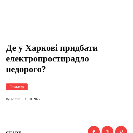
Де у Харкові придбати
електропростирадло
недорого?
Я новатор
31.01.2022
admin
By
SHARE