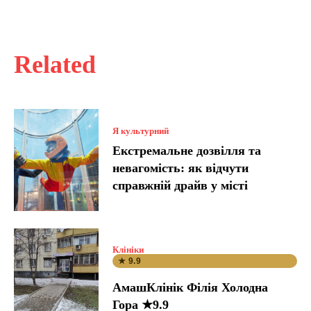
Related
Я культурний
Екстремальне дозвілля та
невагомість: як відчути
справжній драйв у місті
Клініки
★ 9.9
АмашКлінік Філія Холодна
Гора ★9.9