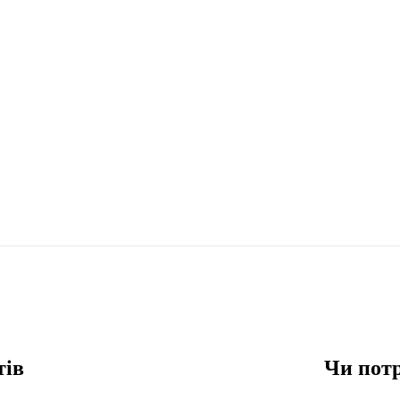
тів
Чи потр