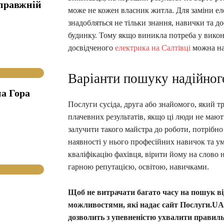
справжній
може не кожен власник житла. Для заміни ел
знадобляться не тільки знання, навички та до
будинку. Тому якщо виникла потреба у викона
досвідченого
електрика на Салтівці
можна на
Варіанти пошуку надійног
а Гора
Послуги сусіда, друга або знайомого, який т
плачевних результатів, якщо ці люди не мают
залучити такого майстра до роботи, потрібно
наявності у нього професійних навичок та ум
кваліфікацію фахівця, вірити йому на слово
гарною репутацією, освітою, навичками.
Щоб не витрачати багато часу на пошук ві
можливостями, які надає сайт Послуги.UA.
дозволить з упевненістю ухвалити правил