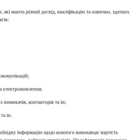
в, які мають різний досвід, кваліфікацію та навички, здатних
ягів:
рокомунікацій;
ям електроживлення;
 вимикачів, контакторів та ін;
та ін.
бхідну інформацію щодо кожного виконавця: вартість