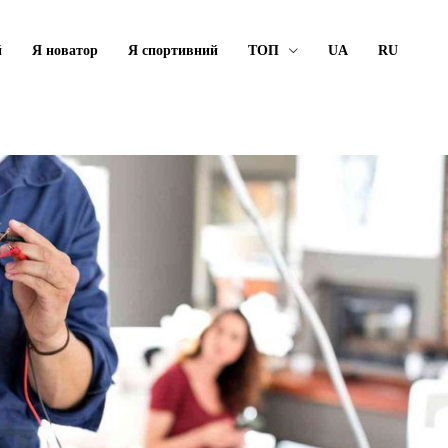
й
Я новатор
Я спортивний
ТОП
UA
RU