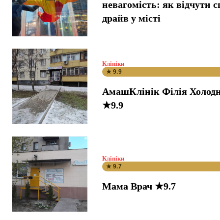
невагомість: як відчути 
драйв у місті
Клініки
★ 9.9
АмашКлінік Філія Холодн
★9.9
Клініки
★ 9.7
Мама Врач ★9.7