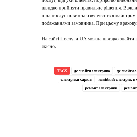
послуг, відгуки клієнтів, портфоліо виконан
швидко прийняти правильне рішення. Важливо
ціна послуг повинна озвучуватися майстром 
побажаннями замовника. При цьому враховуют
На сайті Послуги.UA можна швидко знайти ві
якісно.
TAGS
де знайти електрика
де знайти 
електрики харків
надійний електрик в 
ремонт електрики
ремонт