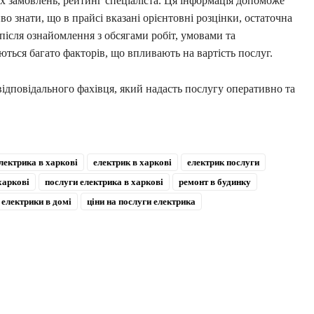
их замовлень, рейтинг спеціаліста. Ця інформація допоможе
 знати, що в прайсі вказані орієнтовні розцінки, остаточна
після ознайомлення з обсягами робіт, умовами та
ься багато факторів, що впливають на вартість послуг.
дповідального фахівця, який надасть послугу оперативно та
електрика в харкові
електрик в харкові
електрик послуги
харкові
послуги електрика в харкові
ремонт в будинку
 електрики в домі
ціни на послуги електрика