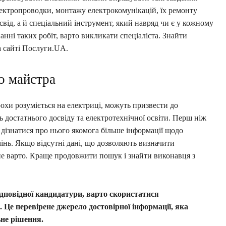
ектропроводки, монтажу електрокомунікацій, їх ремонту
свід, а й спеціальний інструмент, який навряд чи є у кожному
нні таких робіт, варто викликати спеціаліста. Знайти
 сайті Послуги.UA.
о майстра
рохи розуміється на електриці, можуть призвести до
ь достатнього досвіду та електротехнічної освіти. Перш ніж
 дізнатися про нього якомога більше інформації щодо
інь. Якщо відсутні дані, що дозволяють визначити
 не варто. Краще продовжити пошук і знайти виконавця з
дповідної кандидатури, варто скористатися
 Це перевірене джерело достовірної інформації, яка
ьне рішення.