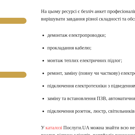
На цьому ресурсі є безліч анкет професіоналі
вирішувати завдання різної складності та обс
демонтаж електропроводки;
прокладання кабелю;
монтаж теплих електричних підлог;
ремонт, заміну (повну чи часткову) елект
підключення електротехніки з підведенн
заміну та встановлення ПЗВ, автоматичних
підключення розеток, люстр, світильників 
У
каталозі
Послуги.UA можна знайти всю нео