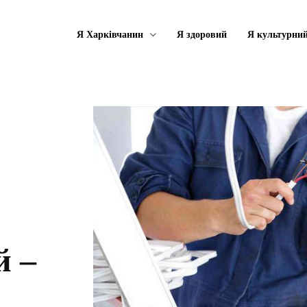
Я Харківчанин
Я здоровий
Я культурни
й –