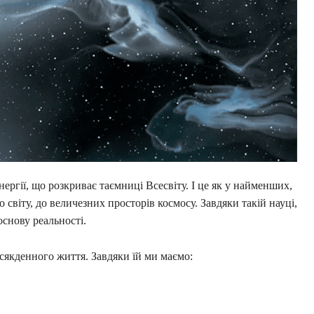
нергії, що розкриває таємниці Всесвіту. І це як у найменших,
 світу, до величезних просторів космосу. Завдяки такій науці,
снову реальності.
сякденного життя. Завдяки їй ми маємо: