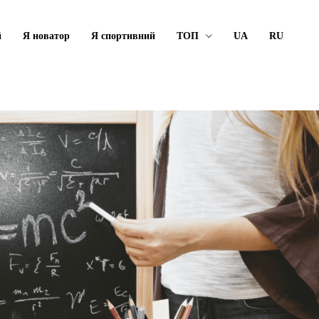
й
Я новатор
Я спортивний
ТОП
UA
RU