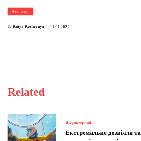
Я новатор
Katya Koshevaya
11.01.2024
By
Related
Я культурний
Екстремальне дозвілля та