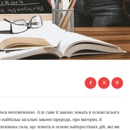
ся непоміченою. Але саме її закони лежать в основі всього
 найбільш загальні закони природи, про матерію, її
прихована сила, що лежить в основі найпростіших дій, які ми