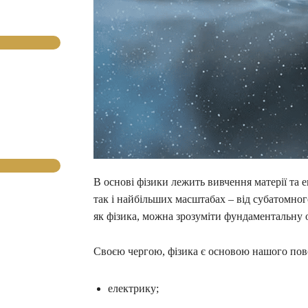
В основі фізики лежить вивчення матерії та е
так і найбільших масштабах – від субатомного
як фізика, можна зрозуміти фундаментальну о
Своєю чергою, фізика є основою нашого пов
електрику;