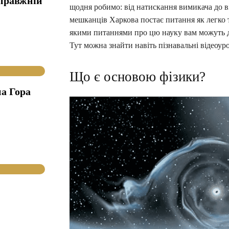
справжній
щодня робимо: від натискання вимикача до в
мешканців Харкова постає питання як легко т
якими питаннями про цю науку вам можуть 
Тут можна знайти навіть пізнавальні відеоур
Що є основою фізики?
а Гора