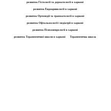
розвиток Гістології та дерматології в харкові
розвиток Ендокринології в харкові
розвиток Ортопедії та травматології в харкові
розвиток Офтальмології і педіатрії в харкові
розвиток Психоневрології в харкові
розвиток Терапевтичної школи в харкові
Терапевтична школа