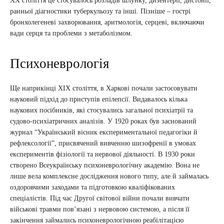
XX століття це стосувалось розладів шлунку, дизентерії, дистонії,
ранньої діагностики туберкульозу та інші. Пізніше – гострі
бронхолегеневі захворювання, аритмологія, серцеві, включаючи
вади серця та проблеми з метаболізмом.
Психоневрологія
Ще наприкінці ХІХ століття, в Харкові почали застосовувати
науковий підхід до приступів епілепсії. Видавалось кілька
наукових посібників, які стосувались загальної психіатрії та
судово-психіатричних аналізів. У 1920 роках був заснований
журнал “Український вісник експериментальної педагогіки й
рефлексології”, присвячений вивченню шизофренії в умовах
експериментів фізіології та нервової діяльності. В 1930 роки
створено Всеукраїнську психоневрологічну академію. Вона не
лише вела комплексне дослідження нового типу, але й займалась
оздоровчими заходами та підготовкою кваліфікованих
спеціалістів. Під час Другої світової війни почали вивчати
військові травми пов’язані з нервовою системою, а після її
закінчення займались психоневрологічною реабілітацією