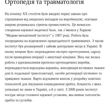
Ортопедія та травматологія
На початку XX століття були введені перші закони про
страхування від нещасних випадків на виробництві, оскільки
широко розвивалась гірнича промисловість. Це вимагало
створення наукової медичної бази, так з’явився у Харкові
“Медико-механічний інститут” у 1907 році. Робота була
зосереджена на відновленні працездатності травмованих. З часом
інститут був розширений і зайняв центральне місце в Україні. В
ньому вперше було запроваджено експрес-протезування, одразу
після проведення операції з ампутації кінцівки. Весь час велась
робота з вдосконалення протезно-ортопедичних виробів,
впроваджується корундова кераміка, консервація кісткових тканин
для їх подальшої трансплантації, засоби регенерації кісткових та
хрящових тканин. Варто відзначити внесок у розробку новітніх
технологій для лікування пошкодження хребта, більшість з яких
унікальні не лише в Україні, а й у світі. З 2000 років інститут
посідає місце головної наукової установи, яка вивчає патологію
хребта та суглобів.