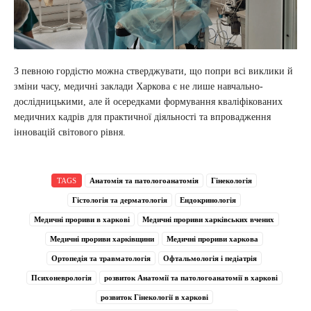
З певною гордістю можна стверджувати, що попри всі виклики й
зміни часу, медичні заклади Харкова є не лише навчально-
дослідницькими, але й осередками формування кваліфікованих
медичних кадрів для практичної діяльності та впровадження
інновацій світового рівня.
TAGS
Анатомія та патологоанатомія
Гінекологія
Гістологія та дерматологія
Ендокринологія
Медичні прориви в харкові
Медичні прориви харківських вчених
Медичні прориви харківщини
Медичні прориви харкова
Ортопедія та травматологія
Офтальмологія і педіатрія
Психоневрологія
розвиток Анатомії та патологоанатомії в харкові
розвиток Гінекології в харкові