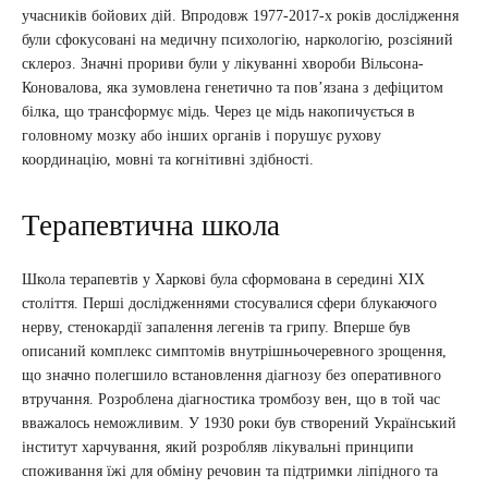
учасників бойових дій. Впродовж 1977-2017-х років дослідження
були сфокусовані на медичну психологію, наркологію, розсіяний
склероз. Значні прориви були у лікуванні хвороби Вільсона-
Коновалова, яка зумовлена генетично та пов’язана з дефіцитом
білка, що трансформує мідь. Через це мідь накопичується в
головному мозку або інших органів і порушує рухову
координацію, мовні та когнітивні здібності.
Терапевтична школа
Школа терапевтів у Харкові була сформована в середині ХІХ
століття. Перші дослідженнями стосувалися сфери блукаючого
нерву, стенокардії запалення легенів та грипу. Вперше був
описаний комплекс симптомів внутрішньочеревного зрощення,
що значно полегшило встановлення діагнозу без оперативного
втручання. Розроблена діагностика тромбозу вен, що в той час
вважалось неможливим. У 1930 роки був створений Український
інститут харчування, який розробляв лікувальні принципи
споживання їжі для обміну речовин та підтримки ліпідного та