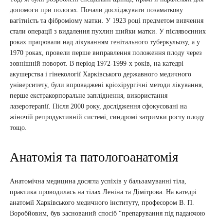
допомоги при пологах. Почали досліджувати позаматкову
вагітність та фіброміому матки. У 1923 році предметом вивчення
стали операції з видалення пухлин шийки матки. У післявоєнних
роках працювали над лікуванням генітального туберкульозу, а у
1970 роках, провели перше виправлення положення плоду через
зовнішній поворот. В період 1972-1999-х років, на катедрі
акушерства і гінекології Харківського державного медичного
університету, були впроваджені кріохірургічні методи лікування,
перше екстракорпоральне запліднення, використання
лазеротерапії. Після 2000 року, дослідження сфокусовані на
жіночій репродуктивній системі, синдромі затримки росту плоду
тощо.
Анатомія та патологоанатомія
Анатомічна медицина досягла успіхів у бальзамуванні тіла,
практика проводилась на тілах Леніна та Дімітрова. На катедрі
анатомії Харківського медичного інституту, професором В. П.
Воробйовим, був заснований спосіб “препарування під падаючою