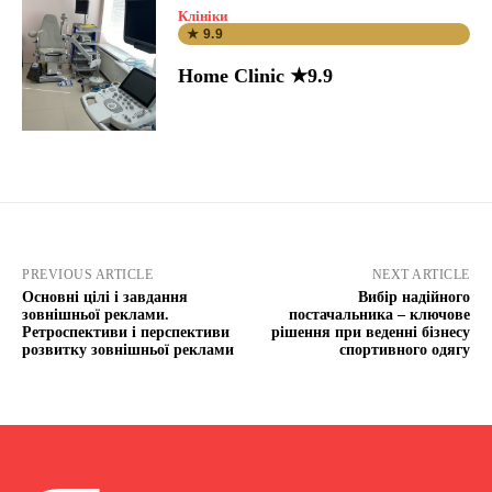
Клініки
★ 9.9
Home Clinic ★9.9
PREVIOUS ARTICLE
NEXT ARTICLE
Основні цілі і завдання
Вибір надійного
зовнішньої реклами.
постачальника – ключове
Ретроспективи і перспективи
рішення при веденні бізнесу
розвитку зовнішньої реклами
спортивного одягу