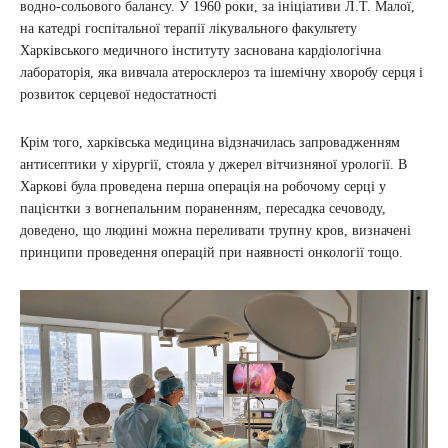
водно-сольового балансу. У 1960 роки, за ініціативи Л.Т. Малої,
на катедрі госпітальної терапії лікувального факультету
Харківського медичного інституту заснована кардіологічна
лабораторія, яка вивчала атеросклероз та ішемічну хворобу серця і
розвиток серцевої недостатності
Крім того, харківська медицина відзначилась запровадженням
антисептики у хірургії, стояла у джерел вітчизняної урології. В
Харкові була проведена перша операція на робочому серці у
пацієнтки з вогнепальним пораненням, пересадка сечоводу,
доведено, що людині можна переливати трупну кров, визначені
принципи проведення операцій при наявності онкології тощо.