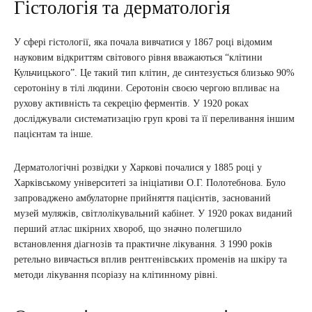
Гістологія та дерматологія
У сфері гістології, яка почала вивчатися у 1867 році відомим
науковим відкриттям світового рівня вважаються “клітини
Кульчицького”. Це такий тип клітин, де синтезується близько 90%
серотоніну в тілі людини. Серотонін своєю чергою впливає на
рухову активність та секрецію ферментів. У 1920 роках
досліджували систематизацію груп крові та її переливання іншим
пацієнтам та інше.
Дерматологічні розвідки у Харкові почалися у 1885 році у
Харківському університеті за ініціативи О.Г. Полотебнова. Було
запроваджено амбулаторне прийняття пацієнтів, заснований
музей муляжів, світлолікувальний кабінет. У 1920 роках виданий
перший атлас шкірних хвороб, що значно полегшило
встановлення діагнозів та практичне лікування. З 1990 років
ретельно вивчається вплив рентгенівських променів на шкіру та
методи лікування псоріазу на клітинному рівні.