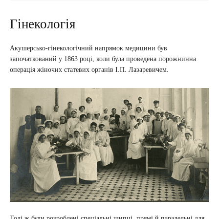
Гінекологія
Акушерсько-гінекологічний напрямок медицини був
започаткований у 1863 році, коли була проведена порожнинна
операція жіночих статевих органів І.П. Лазаревичем.
Тоді ж були розроблені спеціальні щипці, прямі й паралельні для