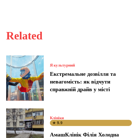
Related
Я культурний
Екстремальне дозвілля та
невагомість: як відчути
справжній драйв у місті
Клініки
★ 9.9
АмашКлінік Філія Холодна