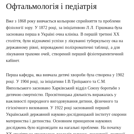
Офтальмологія і педіатрія
Вже з 1868 року вивчається кольорове сприйняття та проблеми
фізіології зору. У 1872 році, за ініціативою Л.Л. Гіршмана була
заснована перша в Україні очна клініка. В першій третині XX
століття, були відзначені успіхи у лікуванні туберкульозу ока на
державному рівні, впроваджені поліхроматичні таблиці, а для
лікування трахоми очей, створений перший фізіотерапевтичний
кабінет.
Перша кафедра, яка вивчала дитячі хвороби була створена у 1902
році. У 1904 році, за ініціативи І.В.Троїцького та С.М.
Ямпольського засновано Харківський відділ Союзу боротьби з
дитячою смертністю. Просвітницька діяльність виражалась у
важливості природного вигодовування дитини, фізичного та
гігієнічного виховання. У 1922 році заснований перший
Український державний науково-дослідницький інститут охорони
материнства і дитинства. Основним принципом наукових
досліджень було відповідати на нагальні проблеми. На початку