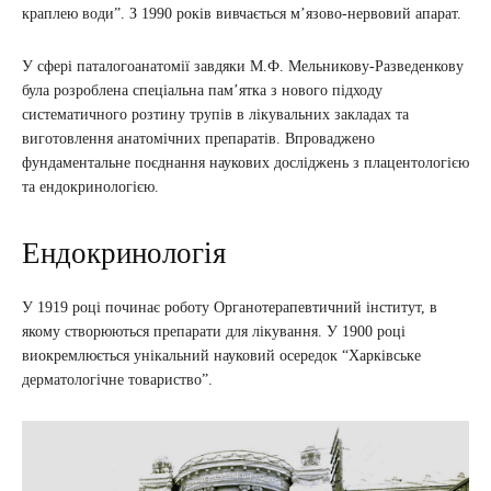
краплею води”. З 1990 років вивчається м’язово-нервовий апарат.
У сфері паталогоанатомії завдяки М.Ф. Мельникову-Разведенкову
була розроблена спеціальна пам’ятка з нового підходу
систематичного розтину трупів в лікувальних закладах та
виготовлення анатомічних препаратів. Впроваджено
фундаментальне поєднання наукових досліджень з плацентологією
та ендокринологією.
Ендокринологія
У 1919 році починає роботу Органотерапевтичний інститут, в
якому створюються препарати для лікування. У 1900 році
виокремлюється унікальний науковий осередок “Харківське
дерматологічне товариство”.