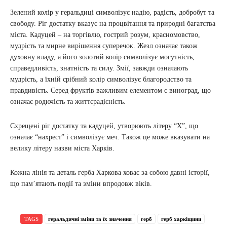
Зелений колір у геральдиці символізує надію, радість, добробут та
свободу. Ріг достатку вказує на процвітання та природні багатства
міста. Кадуцей – на торгівлю, гострий розум, красномовство,
мудрість та мирне вирішення суперечок. Жезл означає також
духовну владу, а його золотий колір символізує могутність,
справедливість, знатність та силу. Змії, завжди означають
мудрість, а їхній срібний колір символізує благородство та
правдивість. Серед фруктів важливим елементом є виноград, що
означає родючість та життєрадісність.
Схрещені ріг достатку та кадуцей, утворюють літеру “Х”, що
означає “нахрест” і символізує меч. Також це може вказувати на
велику літеру назви міста Харків.
Кожна лінія та деталь герба Харкова ховає за собою давні історії,
що пам’ятають події та зміни впродовж віків.
TAGS
геральдичні зміни та їх значення
герб
герб харкіщини