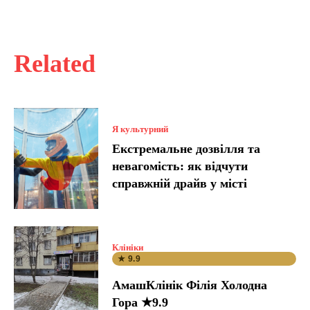
Related
Я культурний
Екстремальне дозвілля та
невагомість: як відчути
справжній драйв у місті
Клініки
★ 9.9
АмашКлінік Філія Холодна
Гора ★9.9