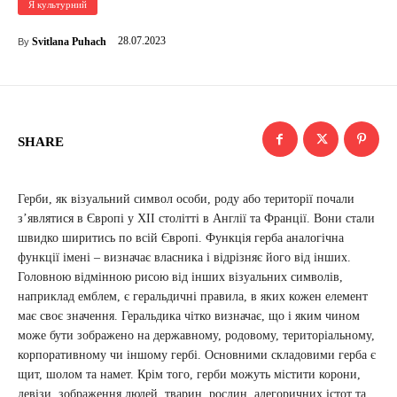
Я культурний
28.07.2023
Svitlana Puhach
By
SHARE
Герби, як візуальний символ особи, роду або території почали
з’являтися в Європі у XII столітті в Англії та Франції. Вони стали
швидко ширитись по всій Європі. Функція герба аналогічна
функції імені – визначає власника і відрізняє його від інших.
Головною відмінною рисою від інших візуальних символів,
наприклад емблем, є геральдичні правила, в яких кожен елемент
має своє значення. Геральдика чітко визначає, що і яким чином
може бути зображено на державному, родовому, територіальному,
корпоративному чи іншому гербі. Основними складовими герба є
щит, шолом та намет. Крім того, герби можуть містити корони,
девізи, зображення людей, тварин, рослин, алегоричних істот та