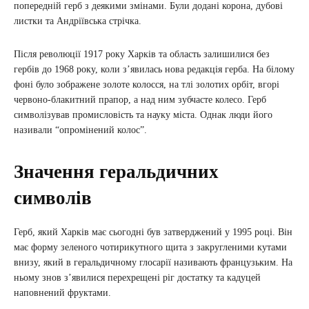
попередній герб з деякими змінами. Були додані корона, дубові
листки та Андріївська стрічка.
Після революції 1917 року Харків та область залишилися без
гербів до 1968 року, коли з’явилась нова редакція герба. На білому
фоні було зображене золоте колосся, на тлі золотих орбіт, вгорі
червоно-блакитний прапор, а над ним зубчасте колесо. Герб
символізував промисловість та науку міста. Однак люди його
називали “опромінений колос”.
Значення геральдичних
символів
Герб, який Харків має сьогодні був затверджений у 1995 році. Він
має форму зеленого чотирикутного щита з закругленими кутами
внизу, який в геральдичному глосарії називають французьким. На
ньому знов з’явилися перехрещені ріг достатку та кадуцей
наповнений фруктами.