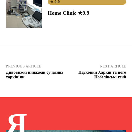
★ 9.9
Home Clinic ★9.9
PREVIOUS ARTICLE
NEXT ARTICLE
Дивовижні винаходи сучасних
Науковий Харків та його
харків’ян
Нобелівські генії
Я