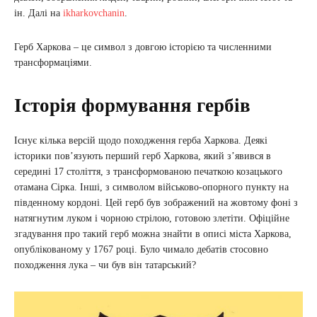
ін. Далі на
ikharkovchanin
.
Герб Харкова – це символ з довгою історією та численними
трансформаціями.
Історія формування гербів
Існує кілька версій щодо походження герба Харкова. Деякі
історики пов’язують перший герб Харкова, який з’явився в
середині 17 століття, з трансформованою печаткою козацького
отамана Сірка. Інші, з символом військово-опорного пункту на
південному кордоні. Цей герб був зображений на жовтому фоні з
натягнутим луком і чорною стрілою, готовою злетіти. Офіційне
згадування про такий герб можна знайти в описі міста Харкова,
опублікованому у 1767 році. Було чимало дебатів стосовно
походження лука – чи був він татарський?