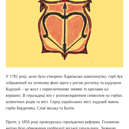
У 1781 році, коли було утворено Харківське намісництво, герб був
зображений на зеленому фоні щита з рогом достатку та кадуцеєм.
Кадуцей – це жезл з переплетеними зміями та крилами на
вершині. В геральдиці він є розповсюдженим символом на гербах
шляхетних родів та міст. Серед українських міст, кадуцей мають
герби Бердичева, Слов’янська та Балти.
Проте, у 1856 році проводилась геральдична реформа. Головною
метою було обмеження уніфікації міської геральдики. Значною