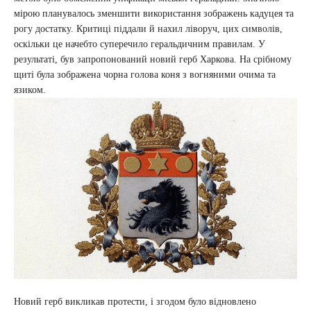
мірою планувалось зменшити використання зображень кадуцея та
рогу достатку. Критиці піддали й нахил ліворуч, цих символів,
оскільки це начебто суперечило геральдичним правилам. У
результаті, був запропонований новий герб Харкова. На срібному
щиті була зображена чорна голова коня з вогняними очима та
язиком.
Новий герб викликав протести, і згодом було відновлено