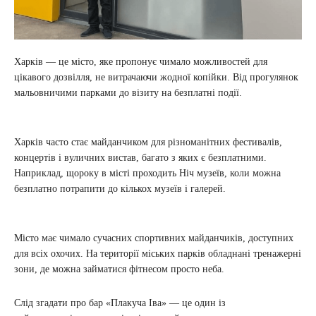
Харків — це місто, яке пропонує чимало можливостей для
цікавого дозвілля, не витрачаючи жодної копійки. Від прогулянок
мальовничими парками до візиту на безплатні події.
Харків часто стає майданчиком для різноманітних фестивалів,
концертів і вуличних вистав, багато з яких є безплатними.
Наприклад, щороку в місті проходить Ніч музеїв, коли можна
безплатно потрапити до кількох музеїв і галерей.
Місто має чимало сучасних спортивних майданчиків, доступних
для всіх охочих. На території міських парків обладнані тренажерні
зони, де можна займатися фітнесом просто неба.
Слід згадати про бар «Плакуча Іва» — це один із