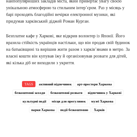
найпопулярніших закладів міста, який привертає увагу своєю
унікальною атмосферою та стильним інтер’єром. Раз у місяць у
барі проходять благодійні вечірки електронної музики, які
придумав харківський діджей Роман Курган.
Безплатне кафе у Харкові, яке відкрив волонтер із Японії. Його
вразила стійкість українців настільки, що він продав свій будинок
на батьківщині та вирішив жити разом з харків’янами в метро. За
власні кошти він купував їжу й організовував розваги для дітей,
які кілька діб не виходили з укриття.
TAGS
активний відпочинок
арт-простори Харкова
безкоштовні заходи
безкоштовні розваги
відпочинок у Харкові
культурні події
місця для прогулянок
музеї Харкова
парки Харкова
події безкоштовно
Харків