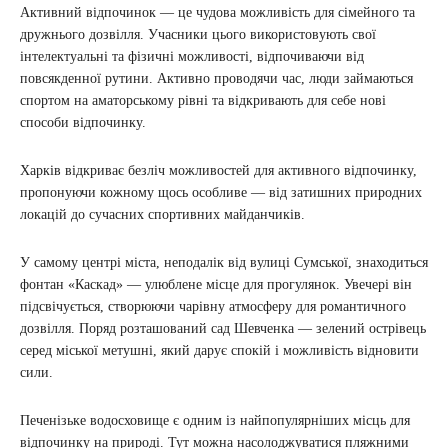
Активний відпочинок — це чудова можливість для сімейного та
дружнього дозвілля. Учасники цього використовують свої
інтелектуальні та фізичні можливості, відпочиваючи від
повсякденної рутини. Активно проводячи час, люди займаються
спортом на аматорському рівні та відкривають для себе нові
способи відпочинку.
Харків відкриває безліч можливостей для активного відпочинку,
пропонуючи кожному щось особливе — від затишних природних
локацій до сучасних спортивних майданчиків.
У самому центрі міста, неподалік від вулиці Сумської, знаходиться
фонтан «Каскад» — улюблене місце для прогулянок. Увечері він
підсвічується, створюючи чарівну атмосферу для романтичного
дозвілля. Поряд розташований сад Шевченка — зелений острівець
серед міської метушні, який дарує спокій і можливість відновити
сили.
Печенізьке водосховище є одним із найпопулярніших місць для
відпочинку на природі. Тут можна насолоджуватися пляжними