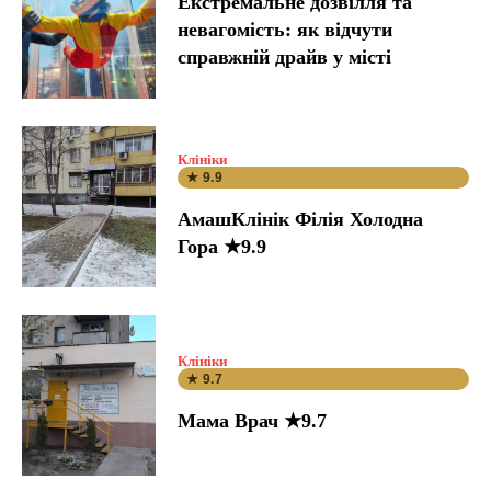
Екстремальне дозвілля та
невагомість: як відчути
справжній драйв у місті
Клініки
★ 9.9
АмашКлінік Філія Холодна
Гора ★9.9
Клініки
★ 9.7
Мама Врач ★9.7