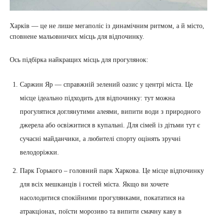
Харків — це не лише мегаполіс із динамічним ритмом, а й місто,
сповнене мальовничих місць для відпочинку.
Ось підбірка найкращих місць для прогулянок:
Саржин Яр — справжній зелений оазис у центрі міста. Це
місце ідеально підходить для відпочинку: тут можна
прогулятися доглянутими алеями, випити води з природного
джерела або освіжитися в купальні. Для сімей із дітьми тут є
сучасні майданчики, а любителі спорту оцінять зручні
велодоріжки.
Парк Горького – головний парк Харкова. Це місце відпочинку
для всіх мешканців і гостей міста. Якщо ви хочете
насолодитися спокійними прогулянками, покататися на
атракціонах, поїсти морозиво та випити смачну каву в