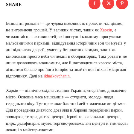
SHARE
Безплатні розваги — це чудова можливість провести час цікаво,
не витрачаючи грошей. У великих містах, таких як
Харків
, є
чимало місць і активностей, які доступні кожному: прогулянки
мальовничими парками, відвідування історичних зон чи музеїв у
дні відкритих дверей, участь у безплатних заходах, таких як
кінопокази просто неба чи лекції в обсерваторіях. Такі розваги не
лише дозволяють зекономити, але й насолодитися красою міста,
дізнатися більше про його історію та знайти нові цікаві місця для
відпочинку. Далі на
ikharkovchanin
.
Харків — північно-східна столиця України, енергійне, динамічне
місто. Основна маса мешканців — студенти, молодь, люди
середнього віку. Тут проживає багато сімей з маленькими дітьми.
Для проведення дитячого дозвілля в Харкові передбачені парки,
зоопарки, театри, дитячі центри, ігрові та розважальні центри,
цирк, дельфінарій, музеї, торгово-розважальні центри й тимчасові
локації з майстер-класами.