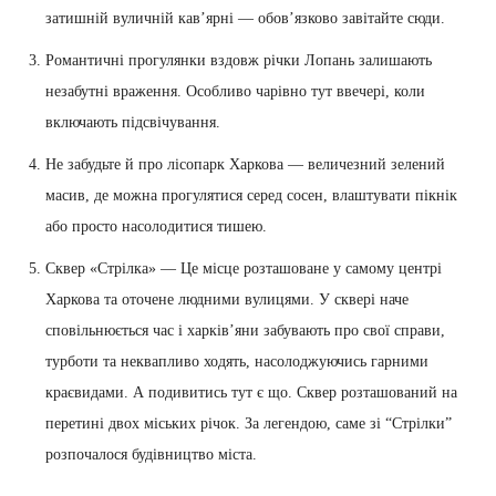
затишній вуличній кав’ярні — обов’язково завітайте сюди.
Романтичні прогулянки вздовж річки Лопань залишають
незабутні враження. Особливо чарівно тут ввечері, коли
включають підсвічування.
Не забудьте й про лісопарк Харкова — величезний зелений
масив, де можна прогулятися серед сосен, влаштувати пікнік
або просто насолодитися тишею.
Сквер «Стрілка» — Це місце розташоване у самому центрі
Харкова та оточене людними вулицями. У сквері наче
сповільнюється час і харків’яни забувають про свої справи,
турботи та неквапливо ходять, насолоджуючись гарними
краєвидами. А подивитись тут є що. Сквер розташований на
перетині двох міських річок. За легендою, саме зі “Стрілки”
розпочалося будівництво міста.