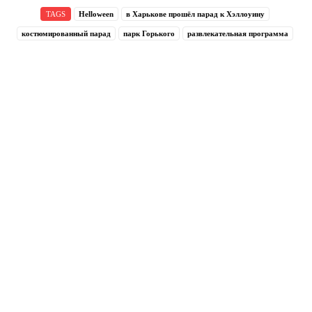
TAGS
Helloween
в Харькове прошёл парад к Хэллоуину
костюмированный парад
парк Горького
развлекательная программа