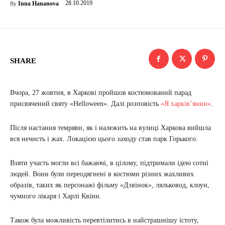
28.10.2019
Inna Hananova
By
SHARE
Вчора, 27 жовтня, в Харкові пройшов костюмований парад
присвячений святу «Helloween». Далі розповість
«Я харків’янин»
.
Після настання темряви, як і належить на вулиці Харкова вийшла
вся нечисть і жах. Локацією цього заходу став парк Горького.
Взяти участь могли всі бажаючі, в цілому, підтримали ідею сотні
людей. Вони були переодягнені в костюми різних жахливих
образів, таких як персонажі фільму «Дзвінок», ляльковод, клоун,
чумного лікаря і Харлі Квінн.
Також була можливість перевтілитись в найстрашнішу істоту,