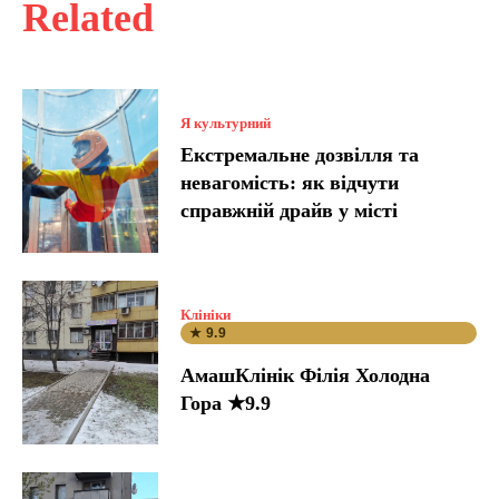
Related
Я культурний
Екстремальне дозвілля та
невагомість: як відчути
справжній драйв у місті
Клініки
★ 9.9
АмашКлінік Філія Холодна
Гора ★9.9