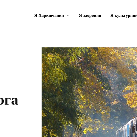
Я Харківчанин
Я здоровий
Я культурни
ога