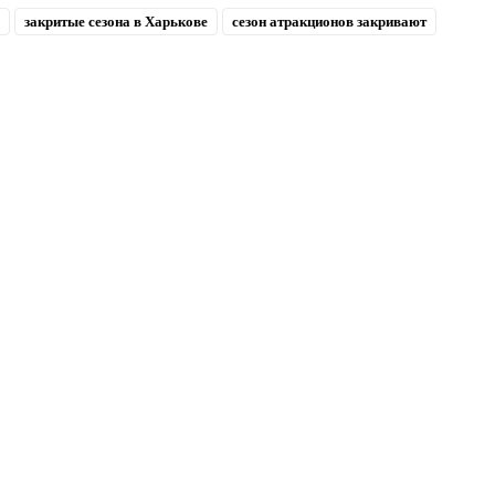
закритые сезона в Харькове
сезон атракционов закривают