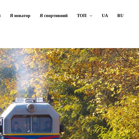
й
Я новатор
Я спортивний
ТОП
UA
RU