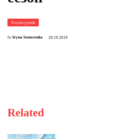
Я культурний
Iryna Semerenko
29.10.2019
By
Related