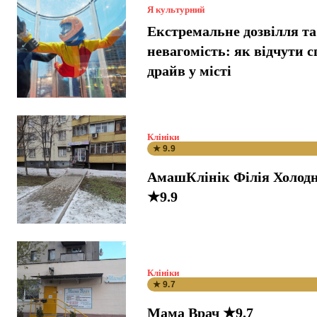
Я культурний
Екстремальне дозвілля та
невагомість: як відчути 
драйв у місті
Клініки
★ 9.9
АмашКлінік Філія Холодн
★9.9
Клініки
★ 9.7
Мама Врач ★9.7