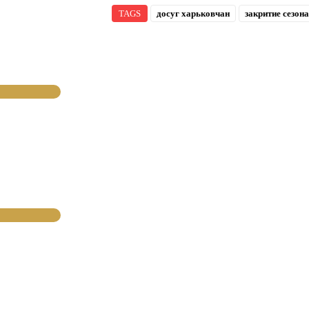
TAGS
досуг харьковчан
закритие сезона