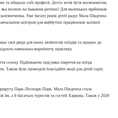
и та обирали собі професії. Дехто хотів бути космонавтом,
, яка вплине на бажання дитини? Для маленьких мрійників
залізничника. Уже багато років дітей радує Мала Південна
й навчальним центром для майбутніх працівників залізної
ває свої двері для юних любителів поїздів та працює до
двідують навчально-виробничу практику.
ття сезону. Підбиваючи підсумки півріччя на поїзді
и. Також були проведені благодійні акції для дітей сиріт,
аршруту Парк-Лісопарк-Парк. Мала Південна стала
в’ян, а й багатьох туристів та гостей Харкова. Також у 2020