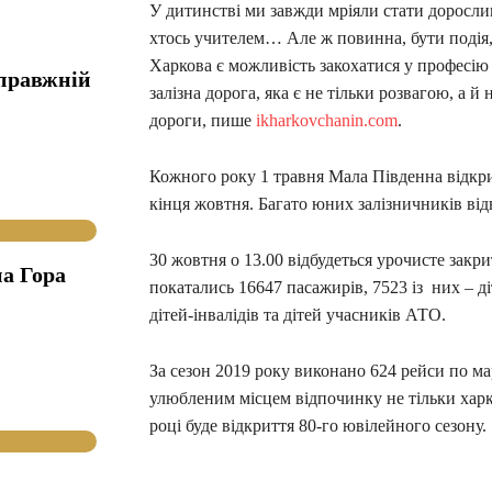
У дитинстві ми завжди мріяли стати дорослим
хтось учителем… Але ж повинна, бути подія
Харкова є можливість закохатися у професію 
справжній
залізна дорога, яка є не тільки розвагою, а 
дороги, пише
ikharkovchanin.com
.
Кожного року 1 травня Мала Південна відкри
кінця жовтня. Багато юних залізничників ві
30 жовтня о 13.00 відбудеться урочисте закри
а Гора
покатались 16647 пасажирів, 7523 із них – діт
дітей-інвалідів та дітей учасників АТО.
За сезон 2019 року виконано 624 рейси по м
улюбленим місцем відпочинку не тільки харкі
році буде відкриття 80-го ювілейного сезону.