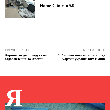
Home Clinic ★9.9
PREVIOUS ARTICLE
NEXT ARTICLE
Харківські діти поїдуть на
У Харкові показали виставку
оздоровлення до Австрії
картин українських німців
Я