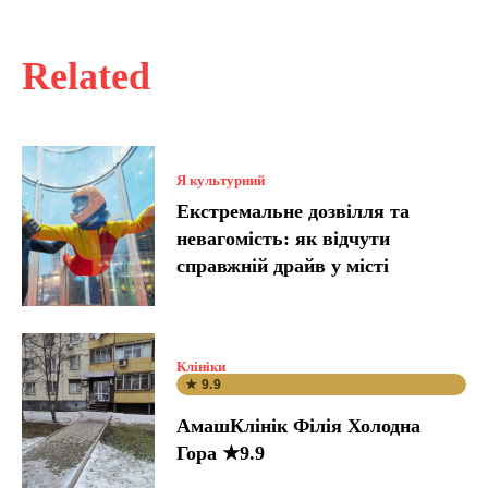
Related
Я культурний
Екстремальне дозвілля та
невагомість: як відчути
справжній драйв у місті
Клініки
★ 9.9
АмашКлінік Філія Холодна
Гора ★9.9