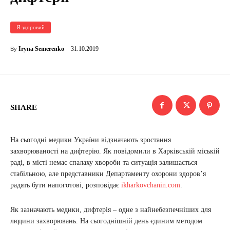
Я здоровий
31.10.2019
Iryna Semerenko
By
SHARE
На сьогодні медики України відзначають зростання
захворюваності на дифтерію. Як повідомили в Харківській міській
раді, в місті немає спалаху хвороби та ситуація залишається
стабільною, але представники Департаменту охорони здоров’я
радять бути напоготові, розповідає
ikharkovchanin.com
.
Як зазначають медики, дифтерія – одне з найнебезпечніших для
людини захворювань. На сьогоднішній день єдиним методом