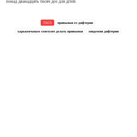
понад дванадцять тисяч доз для дітей.
TAGS
привывки от дифтерии
харьковчанам советуют делать привывки
эпидемия дифтерии