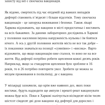
захисту від неї є своєчасна вакцинація.
Як відомо, смертність під час епідемій від важких випадків
дифтерії становить п’ятдесят і більше відсотків. Тому своєчасна
вакцинація – це запорука виживання і безпеки. Також лікарі
Харкова відзначають, що вакцини в місті предостатньо і вистачить
на всіх бажаючих. За даними лабораторних досліджень в Харкові
у половини населення імунна напруженість нульова і їм боятися
нічого. А ось у другій половини жителів міста не все так добре –
їх показники значаться на позиції «сумнівно» і «висока». Варто
відзначити, що якщо вакцинацію вже сталося, то воно не на все
життя. Від дифтерії потрібно робити щеплення кожні десять років.
Наприклад, якщо за стандартом щеплення було зроблене в 16
років, то в 26 потрібно повторити укол. Зробити це можна за
місцем проживання в поліклініці, де є вакцина.
У міськраді зазначили, що крім вже наявних доз, яких поки
вистачає, будуть надходити ще ампули і врешті-решт вакцинувати
можна буде всіх. Поки в Харкові налічується вісімдесят вісім тисяч
шістсот сімдесят дві дози вакцини від дифтерії для дорослих і