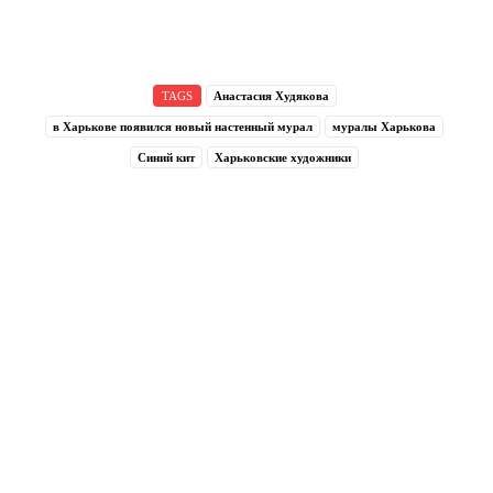
TAGS
Анастасия Худякова
в Харькове появился новый настенный мурал
муралы Харькова
Синий кит
Харьковские художники