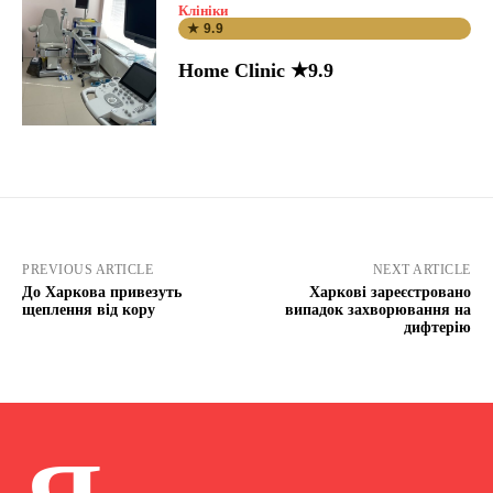
Клініки
★ 9.9
Home Clinic ★9.9
PREVIOUS ARTICLE
NEXT ARTICLE
До Харкова привезуть
Харкові зареєстровано
щеплення від кору
випадок захворювання на
дифтерію