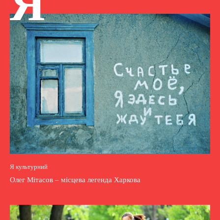
Я
Я культурний
Олег Мітасов – місцева легенда Харкова