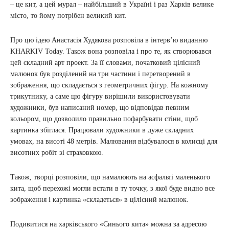
– це кит, а цей мурал – найбільший в Україні і раз Харків велике
місто, то йому потрібен великий кит.
Про цю ідею Анастасія Худякова розповіла в інтерв’ю виданню
KHARKIV Today. Також вона розповіла і про те, як створювався
цей складний арт проект. За її словами, початковий цілісний
малюнок був розділений на три частини і перетворений в
зображення, що складається з геометричних фігур. На кожному
трикутнику, а саме цю фігуру вирішили використовувати
художники, був написаний номер, що відповідав певним
кольором, що дозволило правильно пофарбувати стіни, щоб
картинка збіглася. Працювали художники в дуже складних
умовах, на висоті 48 метрів. Малювання відбувалося в колисці для
висотних робіт зі страховкою.
Також, творці розповіли, що намалюють на асфальті маленького
кита, щоб перехожі могли встати в ту точку, з якої буде видно все
зображення і картинка «складеться» в цілісний малюнок.
Подивитися на харківського «Синього кита» можна за адресою