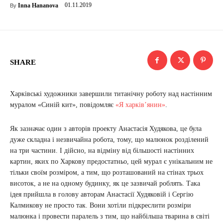
01.11.2019
Inna Hananova
By
SHARE
Харківські художники завершили титанічну роботу над настінним
муралом «Синій кит», повідомляє
«Я харків’янин»
.
Як зазначає один з авторів проекту Анастасія Худякова, це була
дуже складна і незвичайна робота, тому, що малюнок розділений
на три частини. І дійсно, на відміну від більшості настінних
картин, яких по Харкову предостатньо, цей мурал є унікальним не
тільки своїм розміром, а тим, що розташований на стінах трьох
висоток, а не на одному будинку, як це зазвичай роблять. Така
ідея прийшла в голову авторам Анастасії Худяковій і Сергію
Калмикову не просто так. Вони хотіли підкреслити розміри
малюнка і провести паралель з тим, що найбільша тварина в світі