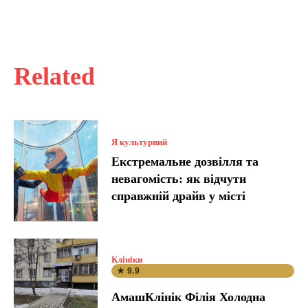
Related
Я культурний
Екстремальне дозвілля та
невагомість: як відчути
справжній драйв у місті
Клініки
★ 9.9
АмашКлінік Філія Холодна