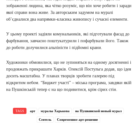
зображенні людина, яка чітко розуміє, що він хоче робити і заради
якої справи вона живе. За авторським задумом на муралі
об’єдналися два напрямки-класика живопису і сучасні елементи.
У цьому проекті задіяли комунальників, які підготували фасад до
фарбування, завчасно поштукатурили і пофарбували його. Також
до роботи долучилися альпіністи і підйомні крани.
Художники обмовилися, що не зупиняться на одному досягненні і
продовжать прикрашати Харків. Олексій Постульга додав, що ідея
досить масштабна. У планах творців зробити галерею під
відкритим небом. “Бюджет участі” – міська програма, завдяки якій
на Пушкінській тепер є на що подивитися, крім сірих стін.
TAGS
арт
муралы Харькова
на Пушкинской новый мурал
Сеятель
Современное арт-решение