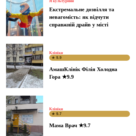
Я культурний
Екстремальне дозвілля та
невагомість: як відчути
справжній драйв у місті
Клініки
★ 9.9
АмашКлінік Філія Холодна
Гора ★9.9
Клініки
★ 9.7
Мама Врач ★9.7