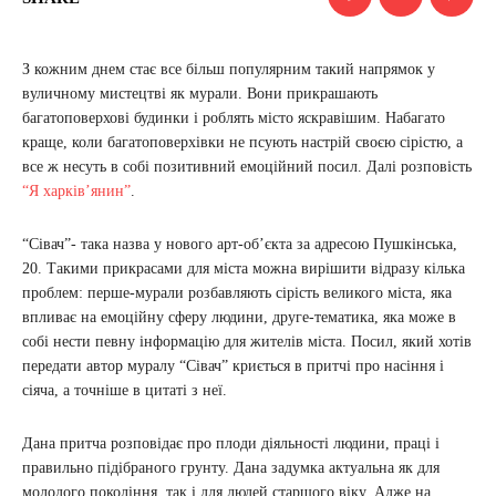
З кожним днем ​​стає все більш популярним такий напрямок у
вуличному мистецтві як мурали. Вони прикрашають
багатоповерхові будинки і роблять місто яскравішим. Набагато
краще, коли багатоповерхівки не псують настрій своєю сірістю, а
все ж несуть в собі позитивний емоційний посил. Далі розповість
“Я харків’янин”
.
“Сівач”- така назва у нового арт-об’єкта за адресою Пушкінська,
20. Такими прикрасами для міста можна вирішити відразу кілька
проблем: перше-мурали розбавляють сірість великого міста, яка
впливає на емоційну сферу людини, друге-тематика, яка може в
собі нести певну інформацію для жителів міста. Посил, який хотів
передати автор муралу “Сівач” криється в притчі про насіння і
сіяча, а точніше в цитаті з неї.
Дана притча розповідає про плоди діяльності людини, праці і
правильно підібраного грунту. Дана задумка актуальна як для
молодого покоління, так і для людей старшого віку. Адже на