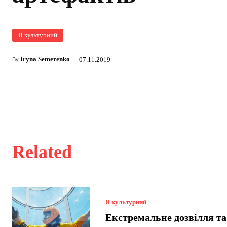
Я культурний
Iryna Semerenko
07.11.2019
By
Related
Я культурний
Екстремальне дозвілля та