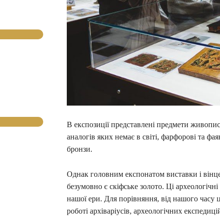
В експозиції представлені предмети живопису,
аналогів яких немає в світі, фарфорові та фаян
бронзи.
Однак головним експонатом виставки і вінце
безумовно є скіфське золото. Ці археологічні
нашої ери. Для порівняння, від нашого часу ці
роботі архіваріусів, археологічних експедиці