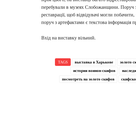
перебували в музеях Слобожанщини. Поруч з
реставрації, щоб відвідувачі могли побачити,
поруч з артефактами є текстова інформація пр
Вхід на виставку вільний.
TAGS
выставка в Харькове
золото с
история воинов-скифов
наследи
посмотреть на золото скифов
скифско