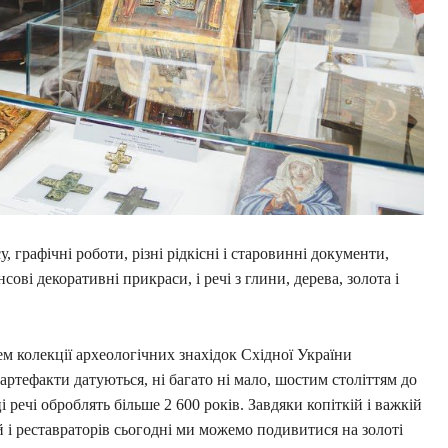
 графічні роботи, різні рідкісні і старовинні документи,
сові декоративні прикраси, і речі з глини, дерева, золота і
м колекції археологічних знахідок Східної України
 артефакти датуються, ні багато ні мало, шостим століттям до
 речі оброблять більше 2 600 років. Завдяки копіткій і важкій
й і реставраторів сьогодні ми можемо подивитися на золоті