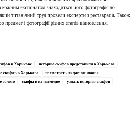
 кожним експонатом знаходиться його фотографія до
 який титанічний труд провели експерти з реставрації. Також
о предмет і фотографії різних етапів відновлення.
кифов в Харькове
историю скифов представили в Харькове
е скифов в Харькове
посмотреть на давние иконы
е золото
скифы и их наследие
узнать историю скифов