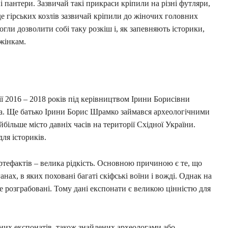
і пантери. Зазвичай такі прикраси кріпили на різні футляри,
де гірських козлів зазвичай кріпили до жіночих головних
могли дозволити собі таку розкіш і, як запевняють історики,
жінкам.
ії 2016 – 2018 років під керівництвом Ірини Борисівни
ка. Ще батько Ірини Борис Шрамко займався археологічними
більше місто давніх часів на території Східної України.
для істориків.
артефактів – велика рідкість. Основною причиною є те, що
анах, в яких поховані багаті скіфські воїни і вожді. Однак на
е розграбовані. Тому дані експонати є великою цінністю для
аних експонатів, також знайдених археологами або