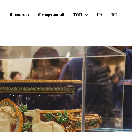
й
Я новатор
Я спортивний
ТОП
UA
RU