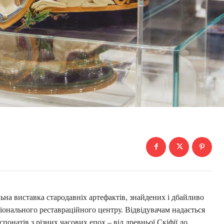
ьна виставка стародавніх артефактів, знайдених і дбайливо
іонального реставраційного центру. Відвідувачам надається
спонатів з різних часових епох – від древньої Скіфії до