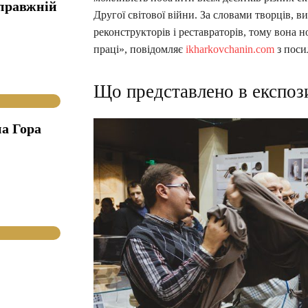
справжній
Другої світової війни. За словами творців, в
реконструкторів і реставраторів, тому вона н
праці», повідомляє
ikharkovchanin.com
з поси
Що представлено в експоз
а Гора