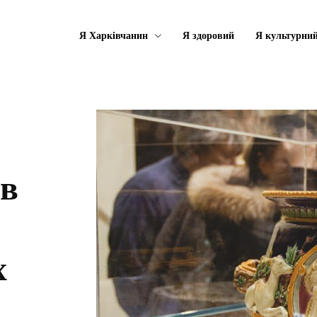
Я Харківчанин
Я здоровий
Я культурни
 в
х