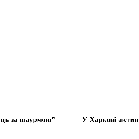
ець за шаурмою”
У Харкові актив