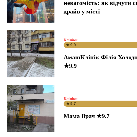
невагомість: як відчути 
драйв у місті
Клініки
★ 9.9
АмашКлінік Філія Холодн
★9.9
Клініки
★ 9.7
Мама Врач ★9.7