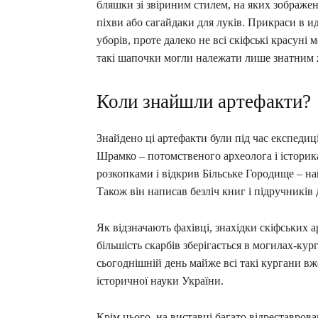
бляшки зі звіриним стилем, на яких зображен
піхви або сагайдаки для луків. Прикраси в и
уборів, проте далеко не всі скіфські красуні 
такі шапочки могли належати лише знатним 
Коли знайшли артефакти?
Знайдено ці артефакти були під час експедиц
Шрамко – потомственого археолога і істори
розкопками і відкрив Більське Городище – най
Також він написав безліч книг і підручників 
Як відзначають фахівці, знахідки скіфських 
більшість скарбів зберігається в могилах-кург
сьогоднішній день майже всі такі кургани вж
історичної науки України.
Крім цього, на виставці багато відреставров