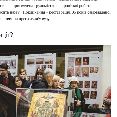
иставка присвячена трудомісткою і кропіткої роботи
осить назву «Покликання – реставрація. 35 років самовідданої
ланням на прес-службу вузу.
иції?