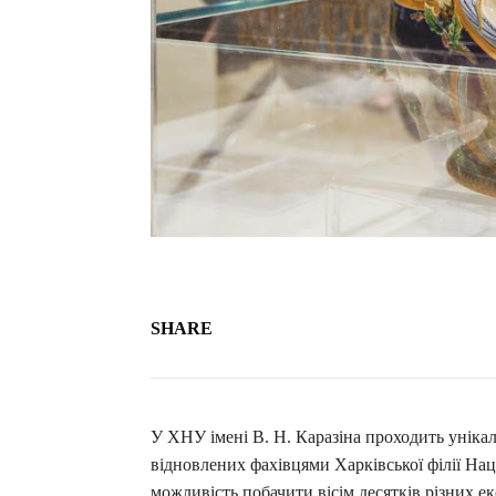
SHARE
У ХНУ імені В. Н. Каразіна проходить унікал
відновлених фахівцями Харківської філії Нац
можливість побачити вісім десятків різних ек