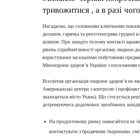
тривожитися , а в разі чог
Нагадаємо, що головними клінічними показн
дихання, гарячка та рентгенограма грудної к
шляхом. При занадто тісному контакті зараж
рівень сприйнятливості організму людини до 
користуванні загальними побутовими предмет
Мінохорони здоров’я України з посиланням на
Всесвітня організація охорони здоров’я не в
Американські центри з контролю і профілакт
знаходиться місто Ухань). Що стосується решт
дотримуючись додаткових запобіжних заході
На продуктовому ринку намагайтеся не чі
контактувати з бродячими тваринами, сміт