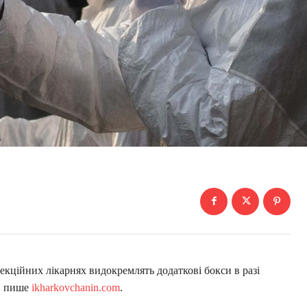
екційних лікарнях видокремлять додаткові бокси в разі
V, пише
ikharkovchanin.com
.