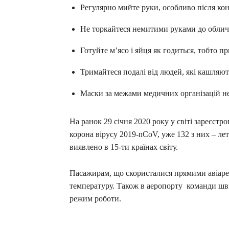
Регулярно мийте руки, особливо після ко
Не торкайтеся немитими руками до обличчя
Готуйте м’ясо і яйця як годиться, тобто п
Тримайтеся подалі від людей, які кашляют
Маски за межами медичних організацій не 
На ранок 29 січня 2020 року у світі зареєстр
корона вірусу 2019-nCoV, уже 132 з них – ле
виявлено в 15-ти країнах світу.
Пасажирам, що скористалися прямими авіаре
температуру. Також в аеропорту команди шви
режим роботи.