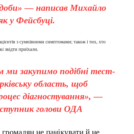
2 доби» — написав Михайло
к у Фейсбуці.
ацієнтів з сумнівними симптомами; також і тих, хто
кі звідти приїхали.
 ми закупимо подібні тест-
рківську область, щоб
оцес діагностування», —
аступник голови ОДА
громадян не панікувати й не