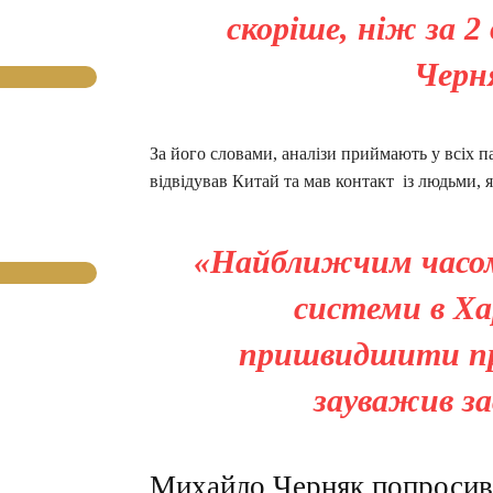
скоріше, ніж за 
Черня
За його словами, аналізи приймають у всіх п
відвідував Китай та мав контакт із людьми, я
«Найближчим часом
системи в Ха
пришвидшити пр
зауважив з
Михайло Черняк попросив 