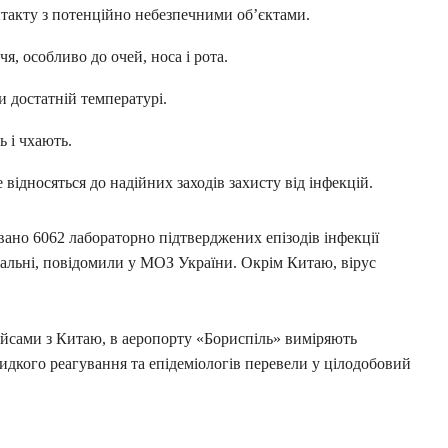
нтакту з потенційно небезпечними об’єктами.
, особливо до очей, носа і рота.
ри достатній температурі.
ь і чхають.
відносяться до надійних заходів захисту від інфекцій.
овано 6062 лабораторно підтверджених епізодів інфекції
тальні, повідомили у МОЗ України. Окрім Китаю, вірус
йсами з Китаю, в аеропорту «Бориспіль» виміряють
дкого реагування та епідеміологів перевели у цілодобовий