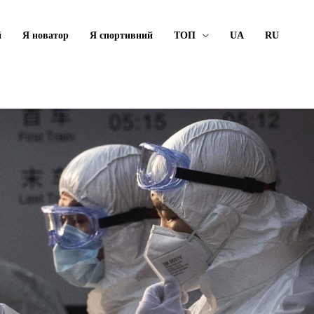
й
Я новатор
Я спортивний
ТОП
UA
RU