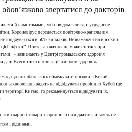
о обов’язково звертатися до докторів
иками й симптомами, які повідомлялися, є утруднене
літки. Коронавірус передається повітряно-крапельним
ення відбувається в 50% випадків. Незважаючи на високий
цієї інфекції. Проте зараження не може статися при
ами, – зазначають у Центрі громадського здоров’я
 дані Всесвітньої організації охорони здоров’я.
важає, що потрібно якось обмежувати поїздки в Китай.
ики захворювань радять не відвідувати провінцію Хубей (де
и території Китаю, то рекомендується відвідувати їх,
в:
пати тварин і товари тваринного походження, а також не
тям і рідинами.