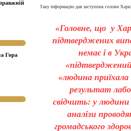
справжній
Таку інформацію дав заступник голови Харкі
«Головне, що у Хар
підтверджених випа
немає і в Укр
а Гора
«підтверджений
«людина приїхала 
результат лабо
свідчить: у людини 
аналізи провод
громадського здоро