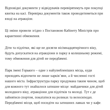
Відповідні документи у відвідувачів перевірятимуть при покупці
квитка на касі. Перевірка документів також проводитиметься при
вході на атракціон.
Ці зміни провели згідно з Постановою Кабінету Міністрів про
карантинні обмеження.
Діти та підлітки, які ще не досягли вісімнадцятирічного віку,
будуть допускатися на атракціони в парку в колишньому режимі,
тому обмеження для дітей не передбачені.
Парк імені Горького – одне з найулюбленіших місць, куди
приходять відпочити не лише харків’яни, а й численні гості
нашого міста. Інфраструктура парку продумана таким чином, щоб
для кожного тут знайшлося затишне місце: майданчики для дітей
молодшого віку, атракціони для підлітків та молоді. Тут є де
зайнятися спортом, покататися на роликах та велосипедах.
Передбачені місця, щоб посидіти на затишних лавках чи у кафе.