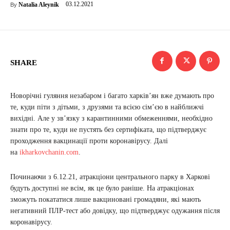
03.12.2021
Natalia Aleynik
By
SHARE
Новорічні гуляння незабаром і багато харків’ян вже думають про
те, куди піти з дітьми, з друзями та всією сім’єю в найближчі
вихідні. Але у зв’язку з карантинними обмеженнями, необхідно
знати про те, куди не пустять без сертифіката, що підтверджує
проходження вакцинації проти коронавірусу. Далі
на
ikharkovchanin.com
.
Починаючи з 6.12.21, атракціони центрального парку в Харкові
будуть доступні не всім, як це було раніше. На атракціонах
зможуть покататися лише вакциновані громадяни, які мають
негативний ПЛР-тест або довідку, що підтверджує одужання після
коронавірусу.