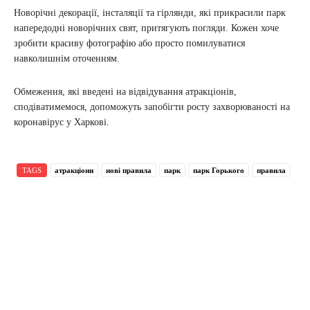
Новорічні декорації, інсталяції та гірлянди, які прикрасили парк
напередодні новорічних свят, притягують погляди. Кожен хоче
зробити красиву фотографію або просто помилуватися
навколишнім оточенням.
Обмеження, які введені на відвідування атракціонів,
сподіватимемося, допоможуть запобігти росту захворюваності на
коронавірус у Харкові.
TAGS
атракціони
нові правила
парк
парк Горького
правила