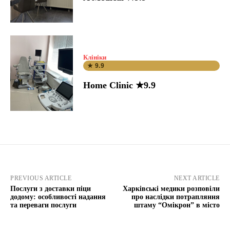
Клініки
★ 9.9
Home Clinic ★9.9
PREVIOUS ARTICLE
NEXT ARTICLE
Послуги з доставки піци
Харківські медики розповіли
додому: особливості надання
про наслідки потрапляння
та переваги послуги
штаму “Омікрон” в місто