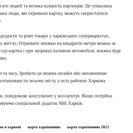
то людей та велика кількість партнерів. Це унікальна
льки люди, які отримали картку, можуть скористатися
.
дукти та різні товари у харківських супермаркетах,
ове житло. Отримати знижки на квадратні метри можна за
оді картка і при заправці паливом автомобіля, знижка буде
иво.
л та часу. Зробити це можна онлайн або заповнивши
озташовані по всьому місту, у всіх районах Харкова.
ти, повідомляє консультант у кол-центрі. Якщо потрібна
овуючи спеціальний додаток Мій Харків.
на в харкові
карта харківянина
карта харківянина 2021