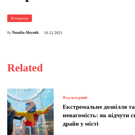
Я новатор
Natalia Aleynik
16.12.2021
By
Related
Я культурний
Екстремальне дозвілля та
невагомість: як відчути 
драйв у місті