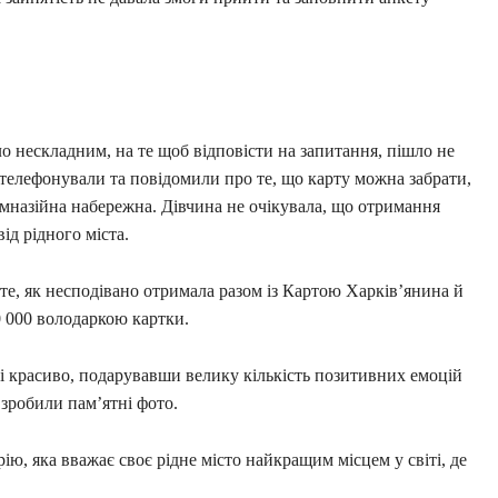
ло нескладним, на те щоб відповісти на запитання, пішло не
зателефонували та повідомили про те, що карту можна забрати,
мназійна набережна. Дівчина не очікувала, що отримання
д рідного міста.
те, як несподівано отримала разом із Картою Харків’янина й
0 000 володаркою картки.
 красиво, подарувавши велику кількість позитивних емоцій
 зробили пам’ятні фото.
ію, яка вважає своє рідне місто найкращим місцем у світі, де