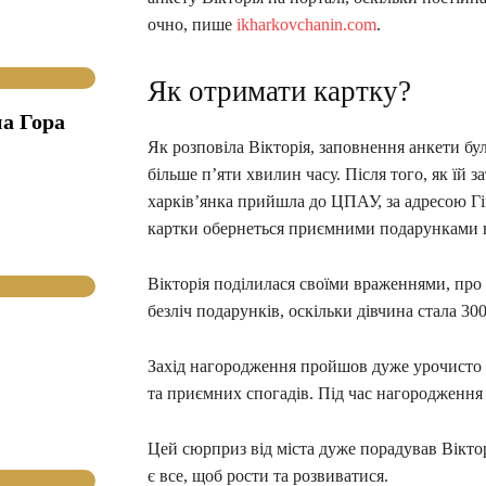
очно, пише
ikharkovchanin.com
.
Як отримати картку?
а Гора
Як розповіла Вікторія, заповнення анкети бу
більше п’яти хвилин часу. Після того, як їй 
харків’янка прийшла до ЦПАУ, за адресою Гі
картки обернеться приємними подарунками ві
Вікторія поділилася своїми враженнями, про 
безліч подарунків, оскільки дівчина стала 30
Захід нагородження пройшов дуже урочисто і
та приємних спогадів. Під час нагородження
Цей сюрприз від міста дуже порадував Віктор
є все, щоб рости та розвиватися.