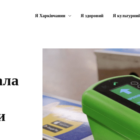
Я Харківчанин
Я здоровий
Я культурни
ала
и