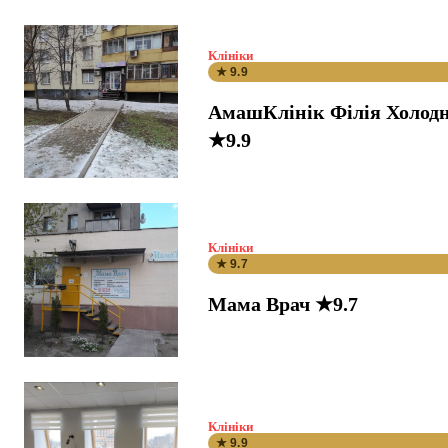
Клініки
★ 9.9
АмашКлінік Філія Холодн
★9.9
Клініки
★ 9.7
Мама Врач ★9.7
Клініки
★ 9.9