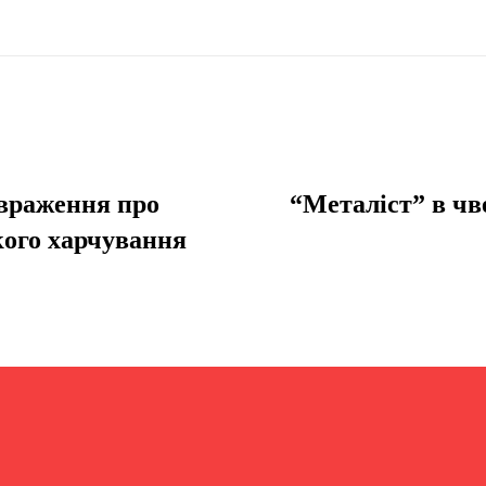
враження про
“Металіст” в чв
кого харчування