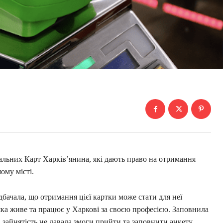
альних Карт Харків’янина, які дають право на отримання
ому місті.
едбачала, що отримання цієї картки може стати для неї
ка живе та працює у Харкові за своєю професією. Заповнила
а зайнятість не давала змоги прийти та заповнити анкету