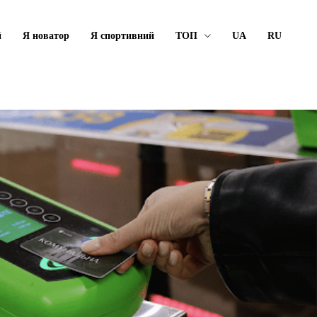
й
Я новатор
Я спортивний
ТОП
UA
RU