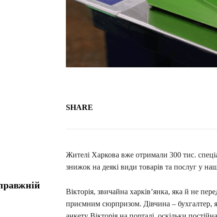
SHARE
Жителі Харкова вже отримали 300 тис. спеці
знижок на деякі види товарів та послуг у наш
справжній
Вікторія, звичайна харків’янка, яка й не пер
приємним сюрпризом. Дівчина – бухгалтер, я
анкету Вікторія на порталі, оскільки постійн