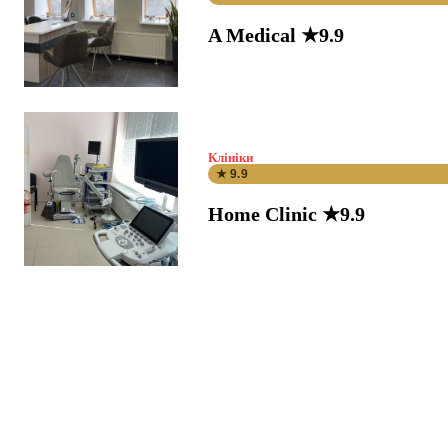
A Medical ★9.9
Клініки
★ 9.9
Home Clinic ★9.9