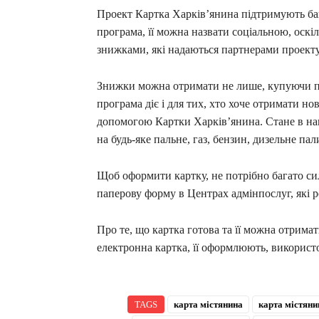
Проект Картка Харків’янина підтримують бага
програма, її можна назвати соціальною, оскі
знижками, які надаються партнерами проекту
Знижки можна отримати не лише, купуючи про
програма діє і для тих, хто хоче отримати н
допомогою Картки Харків’янина. Стане в наг
на будь-яке пальне, газ, бензин, дизельне пал
Щоб оформити картку, не потрібно багато си
паперову форму в Центрах адмінпослуг, які р
Про те, що картка готова та її можна отрима
електронна картка, її оформлюють, використ
TAGS
карта містянина
карта містяни