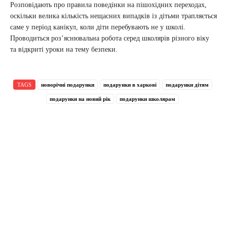
Розповідають про правила поведінки на пішохідних переходах,
оскільки велика кількість нещасних випадків із дітьми трапляється
саме у період канікул, коли діти перебувають не у школі.
Проводиться роз’яснювальна робота серед школярів різного віку
та відкриті уроки на тему безпеки.
TAGS
новорічні подарунки
подарунки в харкові
подарунки дітям
подарунки на новий рік
подарунки школярам