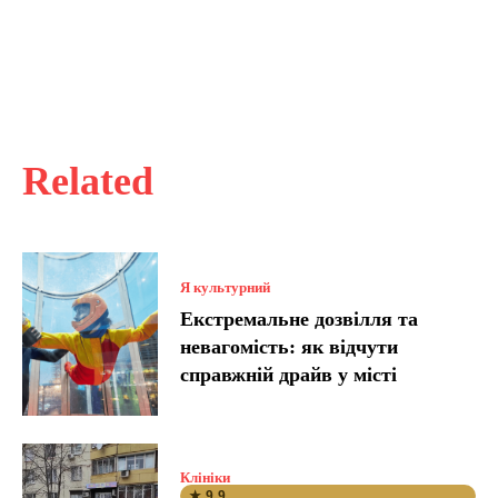
Related
Я культурний
Екстремальне дозвілля та
невагомість: як відчути
справжній драйв у місті
Клініки
★ 9.9