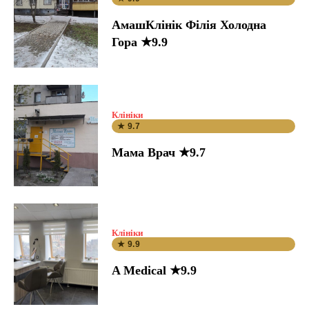
АмашКлінік Філія Холодна
Гора ★9.9
Клініки
★ 9.7
Мама Врач ★9.7
Клініки
★ 9.9
A Medical ★9.9