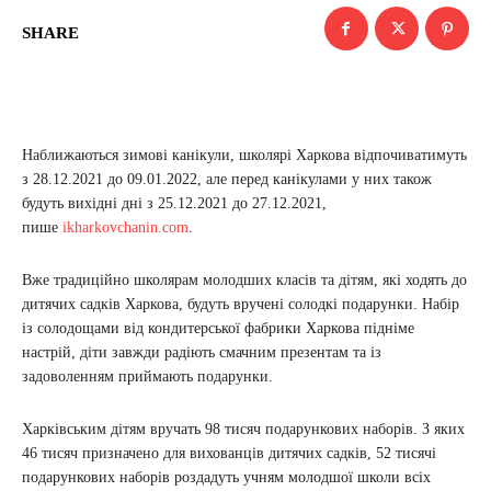
SHARE
Наближаються зимові канікули, школярі Харкова відпочиватимуть
з 28.12.2021 до 09.01.2022, але перед канікулами у них також
будуть вихідні дні з 25.12.2021 до 27.12.2021,
пише
ikharkovchanin.com
.
Вже традиційно школярам молодших класів та дітям, які ходять до
дитячих садків Харкова, будуть вручені солодкі подарунки. Набір
із солодощами від кондитерської фабрики Харкова підніме
настрій, діти завжди радіють смачним презентам та із
задоволенням приймають подарунки.
Харківським дітям вручать 98 тисяч подарункових наборів. З яких
46 тисяч призначено для вихованців дитячих садків, 52 тисячі
подарункових наборів роздадуть учням молодшої школи всіх