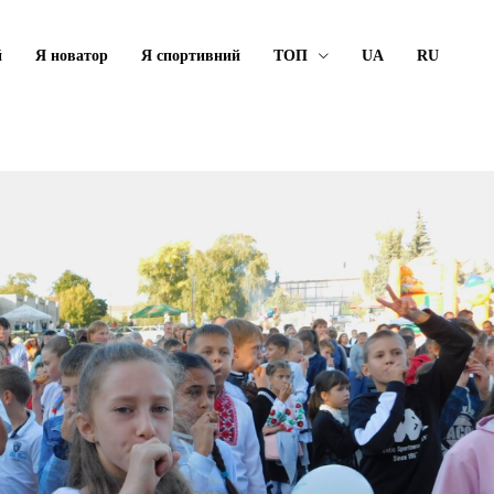
й
Я новатор
Я спортивний
ТОП
UA
RU