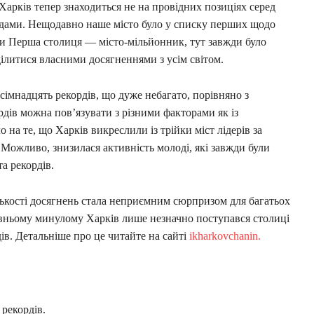
Харків тепер знаходиться не на провідних позиціях серед
кордами. Нещодавно наше місто було у списку перших щодо
ки Перша столиця — місто-мільйонник, тут завжди було
ділитися власними досягненнями з усім світом.
імнадцять рекордів, що дуже небагато, порівняно з
дів можна пов’язувати з різними факторами як із
 на те, що Харків викреслили із трійки міст лідерів за
 Можливо, знизилася активність молоді, які завжди були
а рекордів.
ількості досягнень стала неприємним сюрпризом для багатьох
авньому минулому Харків лише незначно поступався столиці
дів. Детальніше про це читайте на сайті
ikharkovchanin.
рекордів.