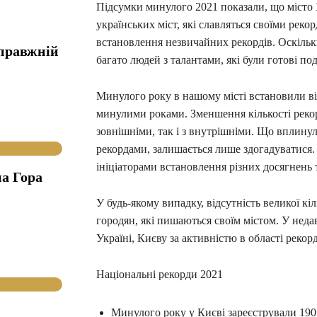
Підсумки минулого 2021 показали, що місто 
українських міст, які славляться своїми ре
встановлення незвичайних рекордів. Оскіль
справжній
багато людей з талантами, які були готові по
Минулого року в нашому місті встановили віс
минулими роками. Зменшення кількості рекор
зовнішніми, так і з внутрішніми. Що вплинуло
рекордами, залишається лише здогадуватися.
ініціаторами встановлення різних досягнень т
а Гора
У будь-якому випадку, відсутність великої к
городян, які пишаються своїм містом. У нед
Україні, Києву за активністю в області рекор
Національні рекорди 2021
Минулого року у Києві зареєстрували 190 