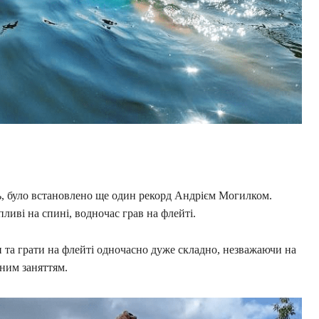
ь, було встановлено ще один рекорд Андрієм Могилком.
ливі на спині, водночас грав на флейті.
и та грати на флейті одночасно дуже складно, незважаючи на
дним заняттям.