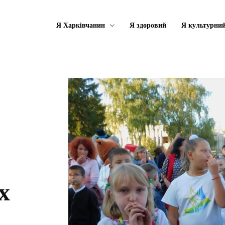
Я Харківчанин
Я здоровий
Я культурни
х