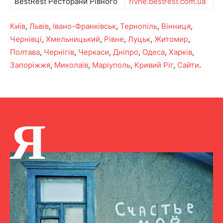
BestRest Ресторани Рівного
rivne.bestrest.com.ua
Київ
,
Львів
,
Івано-Франківськ
,
Тернопіль
,
Вінниця
,
Чернівці
,
Хмельницький
,
Рівне
,
Луцьк
,
Житомир
,
Полтава
,
Чернігів
,
Черкаси
,
Дніпро
,
Одеса
,
Харків
,
Запоріжжя
,
Миколаїв
,
Маріуполь
,
Кривий Ріг
,
Сайти
.
Я