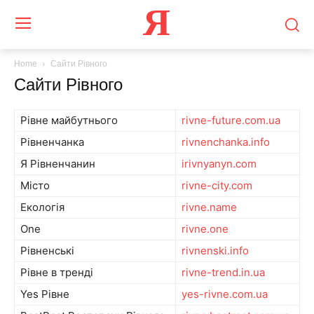
Я
Home
Сайти Рівного
Сайти Рівного
Рівне майбутнього
rivne-future.com.ua
Рівненчанка
rivnenchanka.info
Я Рівненчанин
irivnyanyn.com
Місто
rivne-city.com
Екологія
rivne.name
One
rivne.one
Рівненські
rivnenski.info
Рівне в тренді
rivne-trend.in.ua
Yes Рівне
yes-rivne.com.ua