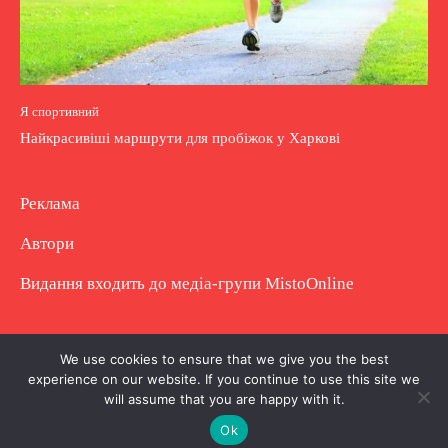
Я спортивний
Найкрасивіші маршрути для пробіжок у Харкові
Реклама
Автори
Видання входить до медіа-групи
MistoOnline
Copyright © Повне використання матеріалу
We use cookies to ensure that we give you the best
experience on our website. If you continue to use this site we
заборонено. Частково можна з гіперпосиланням.
will assume that you are happy with it.
Ok