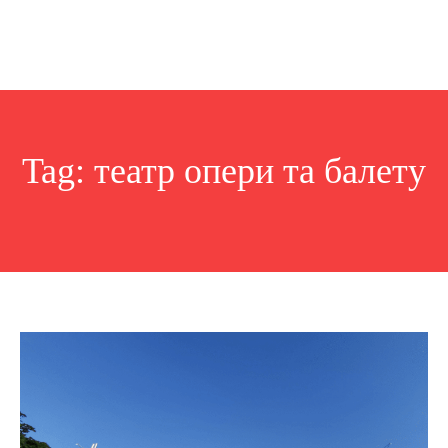
Tag:
театр опери та балету