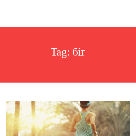
Tag:
біг