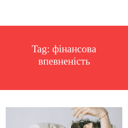
Tag:
фінансова
впевненість