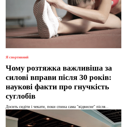
Я спортивний
Чому розтяжка важливіша за
силові вправи після 30 років:
наукові факти про гнучкість
суглобів
Досить сидіти і чекати, поки спина сама "відвисне" після...