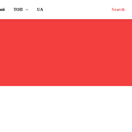
ний
ТОП
UA
Search