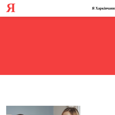
Я
Я Харківчани