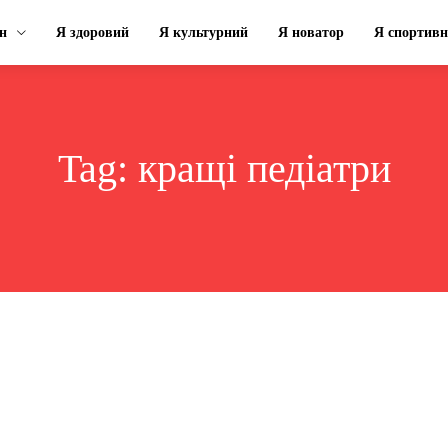
н
Я здоровий
Я культурний
Я новатор
Я спортив
Tag:
кращі педіатри