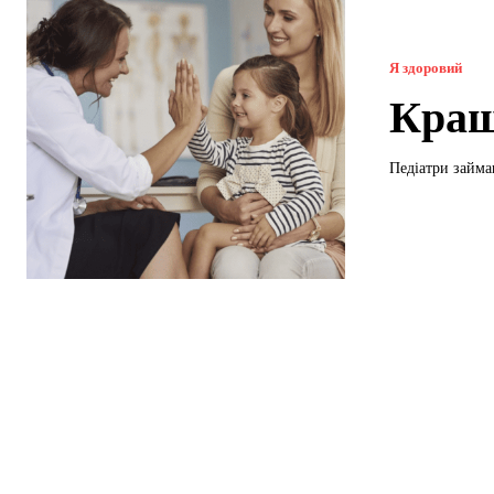
Я здоровий
Кращ
Педіатри займа