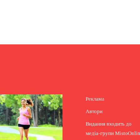
Реклама
Автори
Видання входить до
медіа-групи
MistoOnli