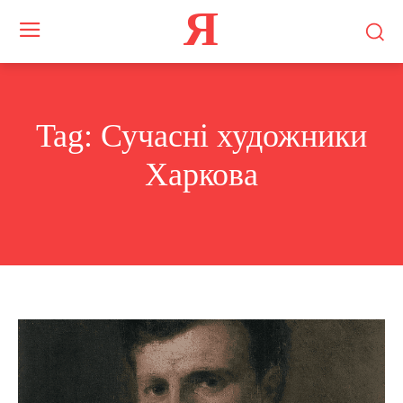
Я
Tag:
Сучасні художники
Харкова