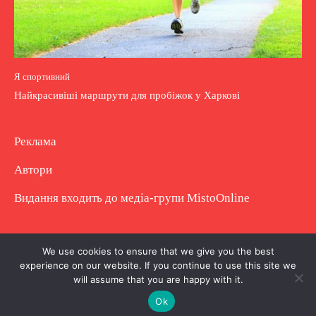
Я спортивний
Найкрасивіші маршрути для пробіжок у Харкові
Реклама
Автори
Видання входить до медіа-групи
MistoOnline
Copyright © Повне використання матеріалу
We use cookies to ensure that we give you the best
experience on our website. If you continue to use this site we
заборонено. Частково можна з гіперпосиланням.
will assume that you are happy with it.
Ok
.
.
.