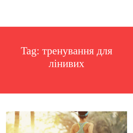
Tag:
тренування для
лінивих