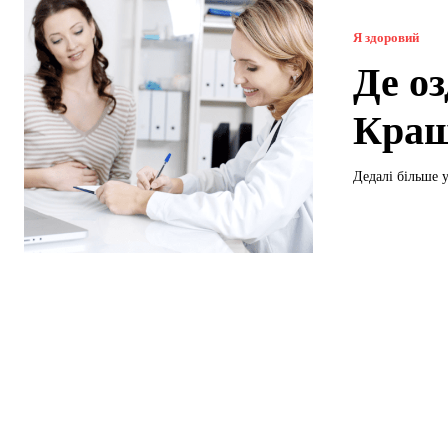
Я здоровий
Де о
Кращ
Дедалі більше у