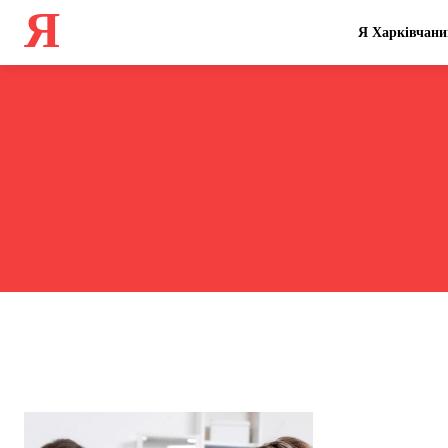
Я
Я Харківчани