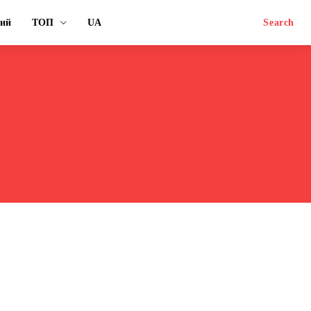
ний
ТОП
UA
Search