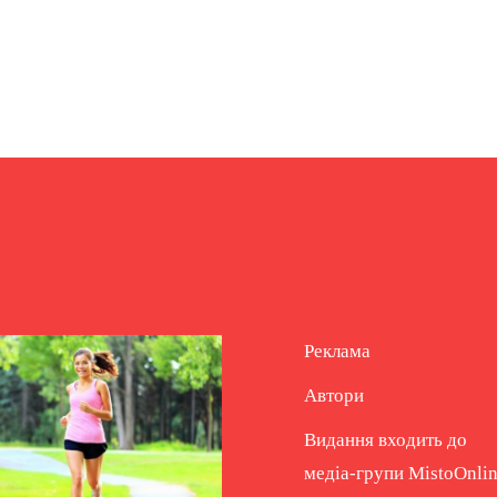
Реклама
Автори
Видання входить до
медіа-групи
MistoOnli