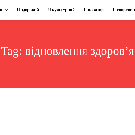
н
Я здоровий
Я культурний
Я новатор
Я спортив
Tag:
відновлення здоров’я