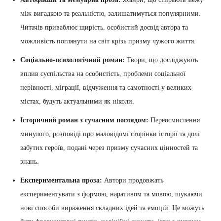
між вигадкою та реальністю, залишатимуться популярними.
Читачів приваблює щирість, особистий досвід автора та
можливість поглянути на світ крізь призму чужого життя.
Соціально-психологічний роман:
Твори, що досліджують
вплив суспільства на особистість, проблеми соціальної
нерівності, міграції, відчуження та самотності у великих
містах, будуть актуальними як ніколи.
Історичний роман з сучасним поглядом:
Переосмислення
минулого, розповіді про маловідомі сторінки історії та долі
забутих героїв, подані через призму сучасних цінностей та
знань.
Експериментальна проза:
Автори продовжать
експериментувати з формою, наративом та мовою, шукаючи
нові способи вираження складних ідей та емоцій. Це можуть