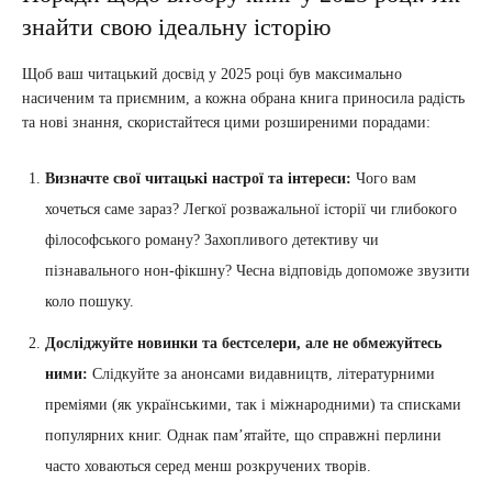
знайти свою ідеальну історію
Щоб ваш читацький досвід у 2025 році був максимально
насиченим та приємним, а кожна обрана книга приносила радість
та нові знання, скористайтеся цими розширеними порадами:
Визначте свої читацькі настрої та інтереси:
Чого вам
хочеться саме зараз? Легкої розважальної історії чи глибокого
філософського роману? Захопливого детективу чи
пізнавального нон-фікшну? Чесна відповідь допоможе звузити
коло пошуку.
Досліджуйте новинки та бестселери, але не обмежуйтесь
ними:
Слідкуйте за анонсами видавництв, літературними
преміями (як українськими, так і міжнародними) та списками
популярних книг. Однак пам’ятайте, що справжні перлини
часто ховаються серед менш розкручених творів.