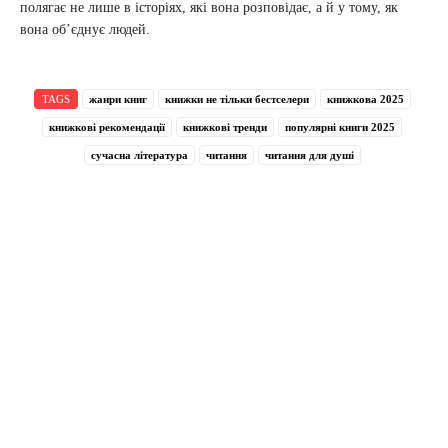
полягає не лише в історіях, які вона розповідає, а й у тому, як
вона об’єднує людей.
TAGS
жанри книг
книжки не тільки бестселери
книжкова 2025
книжкові рекомендації
книжкові тренди
популярні книги 2025
сучасна література
читання
читання для душі