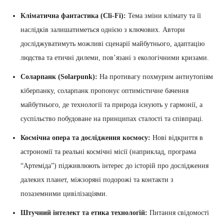
Кліматична фантастика (Cli-Fi):
Тема зміни клімату та її
наслідків залишатиметься однією з ключових. Автори
досліджуватимуть можливі сценарії майбутнього, адаптацію
людства та етичні дилеми, пов’язані з екологічними кризами.
Соларпанк (Solarpunk):
На противагу похмурим антиутопіям
кіберпанку, соларпанк пропонує оптимістичне бачення
майбутнього, де технології та природа існують у гармонії, а
суспільство побудоване на принципах сталості та співпраці.
Космічна опера та дослідження космосу:
Нові відкриття в
астрономії та реальні космічні місії (наприклад, програма
“Артеміда”) підживлюють інтерес до історій про дослідження
далеких планет, міжзоряні подорожі та контакти з
позаземними цивілізаціями.
Штучний інтелект та етика технологій:
Питання свідомості