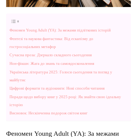
Феномен Young Adult (YA): За межами підліткових історій
Фентезі та наукова фантастика: Від ескапізму до
гостросоціальних метафор
Сучасна проза: Дзеркало складного сьогодення
Нон-фікшн: Жага до знань та самовдосконалення
Українська література 2025: Голоси сьогодення та погляд у
майбутнє
Цифрові формати та аудіокниги: Нові способи читання
Поради щодо вибору книг у 2025 році: Як знайти свою ідеальну
історію
Висновок: Нескінченна подорож світом книг
Феномен Young Adult (YA): За межами