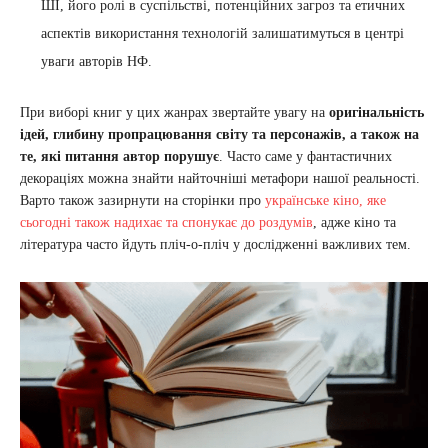
ШІ, його ролі в суспільстві, потенційних загроз та етичних
аспектів використання технологій залишатимуться в центрі
уваги авторів НФ.
При виборі книг у цих жанрах звертайте увагу на
оригінальність
ідей, глибину пропрацювання світу та персонажів, а також на
те, які питання автор порушує
. Часто саме у фантастичних
декораціях можна знайти найточніші метафори нашої реальності.
Варто також зазирнути на сторінки про
українське кіно, яке
сьогодні також надихає та спонукає до роздумів
, адже кіно та
література часто йдуть пліч-о-пліч у дослідженні важливих тем.