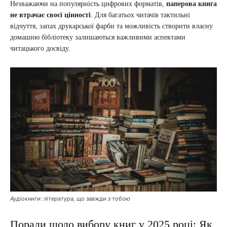
Незважаючи на популярність цифрових форматів,
паперова книга
не втрачає своєї цінності
. Для багатьох читачів тактильні
відчуття, запах друкарської фарби та можливість створити власну
домашню бібліотеку залишаються важливими аспектами
читацького досвіду.
Аудіокниги: література, що завжди з тобою
Поради щодо вибору книг у 2025 році: Як