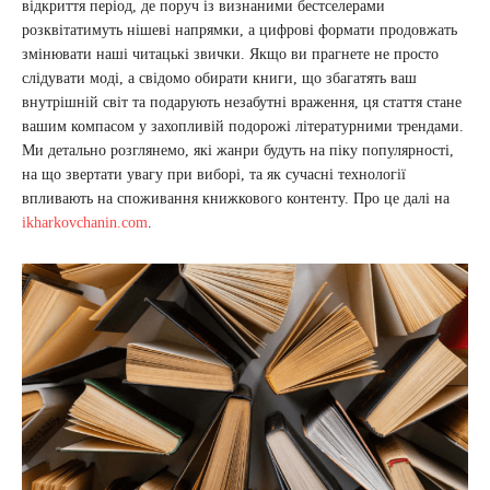
відкриття період, де поруч із визнаними бестселерами
розквітатимуть нішеві напрямки, а цифрові формати продовжать
змінювати наші читацькі звички. Якщо ви прагнете не просто
слідувати моді, а свідомо обирати книги, що збагатять ваш
внутрішній світ та подарують незабутні враження, ця стаття стане
вашим компасом у захопливій подорожі літературними трендами.
Ми детально розглянемо, які жанри будуть на піку популярності,
на що звертати увагу при виборі, та як сучасні технології
впливають на споживання книжкового контенту. Про це далі на
ikharkovchanin.com
.