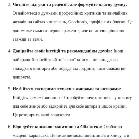
Читайте відгуки та рецензії, але формуйте власну думку:
Ознайомтеся з думками професійних критиків та звичайних
читачів на сайтах книгарень, Goodreads, профільних блогах. Це
допоможе скласти перше враження, але остаточне рішення
завжди за вами.
Довіряйте своїй інтуїції та рекомендаціям друзів:
Іноді
найкращий спосіб знайти “свою” книгу – це випадкова
знахідка в книгарні або порада від людини, чиїм смакам ви
довіряєте.
Не бійтеся експериментувати з жанрами та авторами:
Вийдіть за межі звичного! Спробуйте почитати щось у новому
для себе жанрі або відкрийте для себе автора з іншої країни.
Це розширить ваші горизонти.
Відвідуйте книжкові магазини та бібліотеки:
Особливо
місцеві, харківські. Це не лише можливість знайти книгу, а й