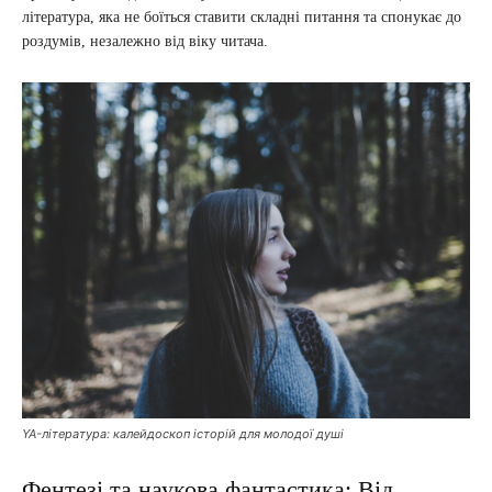
література, яка не боїться ставити складні питання та спонукає до
роздумів, незалежно від віку читача.
YA-література: калейдоскоп історій для молодої душі
Фентезі та наукова фантастика: Від