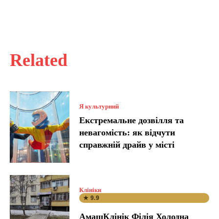
Related
Я культурний
Екстремальне дозвілля та
невагомість: як відчути
справжній драйв у місті
Клініки
★ 9.9
АмашКлінік Філія Холодна