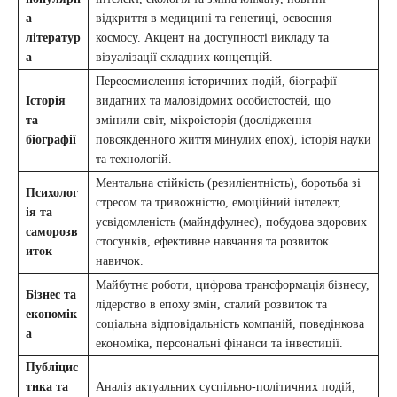
а
відкриття в медицині та генетиці, освоєння
літератур
космосу. Акцент на доступності викладу та
а
візуалізації складних концепцій.
Переосмислення історичних подій, біографії
Історія
видатних та маловідомих особистостей, що
та
змінили світ, мікроісторія (дослідження
біографії
повсякденного життя минулих епох), історія науки
та технологій.
Ментальна стійкість (резилієнтність), боротьба зі
Психолог
стресом та тривожністю, емоційний інтелект,
ія та
усвідомленість (майндфулнес), побудова здорових
саморозв
стосунків, ефективне навчання та розвиток
иток
навичок.
Майбутнє роботи, цифрова трансформація бізнесу,
Бізнес та
лідерство в епоху змін, сталий розвиток та
економік
соціальна відповідальність компаній, поведінкова
а
економіка, персональні фінанси та інвестиції.
Публіцис
тика та
Аналіз актуальних суспільно-політичних подій,