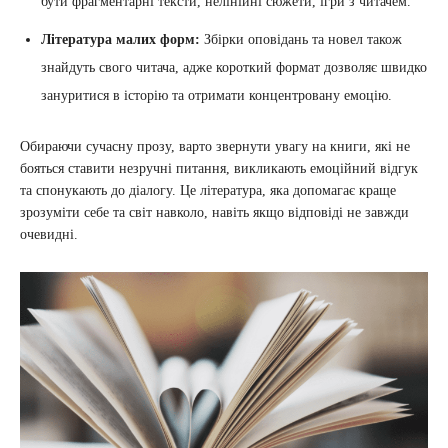
бути фрагментарні тексти, нелінійні сюжети, ігри з читачем.
Література малих форм:
Збірки оповідань та новел також
знайдуть свого читача, адже короткий формат дозволяє швидко
зануритися в історію та отримати концентровану емоцію.
Обираючи сучасну прозу, варто звернути увагу на книги, які не
бояться ставити незручні питання, викликають емоційний відгук
та спонукають до діалогу. Це література, яка допомагає краще
зрозуміти себе та світ навколо, навіть якщо відповіді не завжди
очевидні.