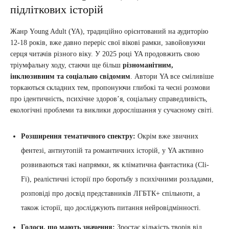
підліткових історій
Жанр Young Adult (YA), традиційно орієнтований на аудиторію
12-18 років, вже давно переріс свої вікові рамки, завойовуючи
серця читачів різного віку. У 2025 році YA продовжить свою
тріумфальну ходу, стаючи ще більш
різноманітним,
інклюзивним та соціально свідомим
. Автори YA все сміливіше
торкаються складних тем, пропонуючи глибокі та чесні розмови
про ідентичність, психічне здоров’я, соціальну справедливість,
екологічні проблеми та виклики дорослішання у сучасному світі.
Розширення тематичного спектру:
Окрім вже звичних
фентезі, антиутопій та романтичних історій, у YA активно
розвиваються такі напрямки, як кліматична фантастика (Cli-
Fi), реалістичні історії про боротьбу з психічними розладами,
розповіді про досвід представників ЛГБТК+ спільноти, а
також історії, що досліджують питання нейровідмінності.
Голоси, що мають значення:
Зростає кількість творів від