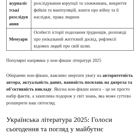
журналіс
розслідування корупції та зловживань, викриття
тські
фейків та маніпуляцій, книги про війну та її
розслідув
наслідки, права людини.
ання
Особисті історії подолання труднощів, розповіді
Мемуари
про унікальний життєвий досвід, рефлексії
відомих людей про свій шлях.
Популярні напрямки у нон-фікшн літературі 2025
Обираючи нон-фікшн, важливо звертати увагу на
авторитетність
автора, актуальність даних, наявність посилань на джерела та
об’єктивність викладу
. Якісна нон-фікшн книга – це не просто
набір фактів, а захоплива подорож у світ знань, яка може суттєво
розширити ваш світогляд.
Українська література 2025: Голоси
сьогодення та погляд у майбутнє