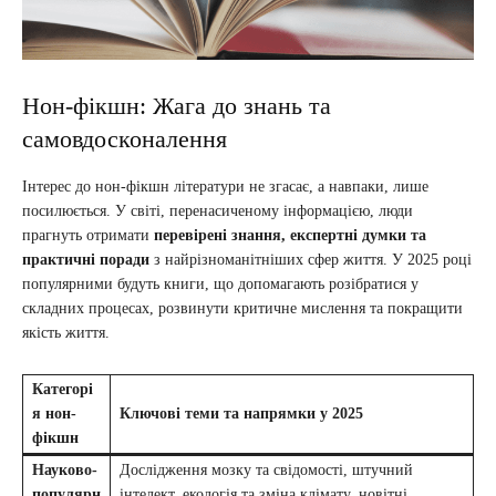
Нон-фікшн: Жага до знань та
самовдосконалення
Інтерес до нон-фікшн літератури не згасає, а навпаки, лише
посилюється. У світі, перенасиченому інформацією, люди
прагнуть отримати
перевірені знання, експертні думки та
практичні поради
з найрізноманітніших сфер життя. У 2025 році
популярними будуть книги, що допомагають розібратися у
складних процесах, розвинути критичне мислення та покращити
якість життя.
Категорі
я нон-
Ключові теми та напрямки у 2025
фікшн
Науково-
Дослідження мозку та свідомості, штучний
популярн
інтелект, екологія та зміна клімату, новітні