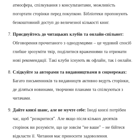
атмосфера, спілкування з консультантами, можливість
погортати сторінки перед покупкою. Бібліотеки пропонують
безкоштовний доступ до величезної кількості книг.
Приєднуйтесь до читацьких клубів та онлайн-спільнот:
Обговорення прочитаного з однодумцями – це чудовий спосіб
глибше зрозуміти твір, поділитися враженнями та отримати
нові рекомендації. Такі клуби існують як офлайн, так і онлайн.
Слідкуйте за авторами та видавництвами в соцмережах:
Багато письменників та видавництв активно ведуть сторінки,
де діляться новинами, творчими планами та спілкуються з
читачами.
Дайте книзі шанс, але не мучте себе:
Іноді книзі потрібен
час, щоб “розкритися”. Але якщо після кількох десятків
сторінок ви розумієте, що це зовсім “не ваше” – не бійтеся
відкласти її. Читання має приносити задоволення.