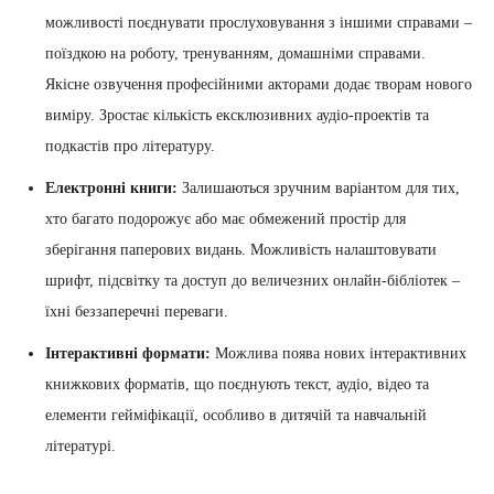
можливості поєднувати прослуховування з іншими справами –
поїздкою на роботу, тренуванням, домашніми справами.
Якісне озвучення професійними акторами додає творам нового
виміру. Зростає кількість ексклюзивних аудіо-проектів та
подкастів про літературу.
Електронні книги:
Залишаються зручним варіантом для тих,
хто багато подорожує або має обмежений простір для
зберігання паперових видань. Можливість налаштовувати
шрифт, підсвітку та доступ до величезних онлайн-бібліотек –
їхні беззаперечні переваги.
Інтерактивні формати:
Можлива поява нових інтерактивних
книжкових форматів, що поєднують текст, аудіо, відео та
елементи гейміфікації, особливо в дитячій та навчальній
літературі.