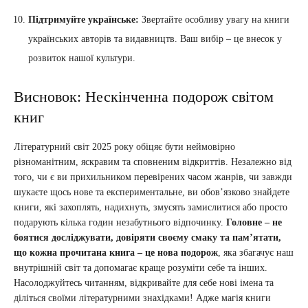
Підтримуйте українське:
Звертайте особливу увагу на книги
українських авторів та видавництв. Ваш вибір – це внесок у
розвиток нашої культури.
Висновок: Нескінченна подорож світом
книг
Літературний світ 2025 року обіцяє бути неймовірно
різноманітним, яскравим та сповненим відкриттів. Незалежно від
того, чи є ви прихильником перевірених часом жанрів, чи завжди
шукаєте щось нове та експериментальне, ви обов’язково знайдете
книги, які захоплять, надихнуть, змусять замислитися або просто
подарують кілька годин незабутнього відпочинку.
Головне – не
боятися досліджувати, довіряти своєму смаку та пам’ятати,
що кожна прочитана книга – це нова подорож
, яка збагачує наш
внутрішній світ та допомагає краще розуміти себе та інших.
Насолоджуйтесь читанням, відкривайте для себе нові імена та
діліться своїми літературними знахідками! Адже магія книги