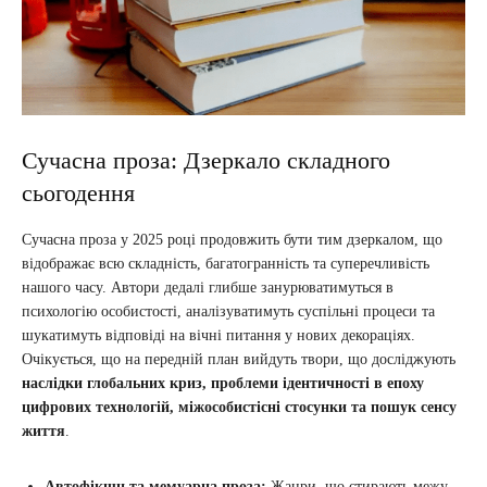
Сучасна проза: Дзеркало складного
сьогодення
Сучасна проза у 2025 році продовжить бути тим дзеркалом, що
відображає всю складність, багатогранність та суперечливість
нашого часу. Автори дедалі глибше занурюватимуться в
психологію особистості, аналізуватимуть суспільні процеси та
шукатимуть відповіді на вічні питання у нових декораціях.
Очікується, що на передній план вийдуть твори, що досліджують
наслідки глобальних криз, проблеми ідентичності в епоху
цифрових технологій, міжособистісні стосунки та пошук сенсу
життя
.
Автофікшн та мемуарна проза:
Жанри, що стирають межу