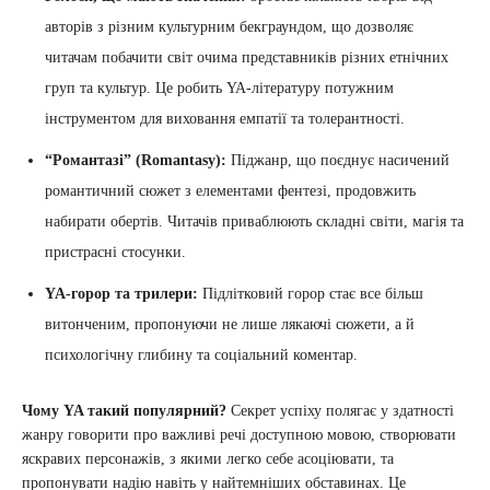
авторів з різним культурним бекграундом, що дозволяє
читачам побачити світ очима представників різних етнічних
груп та культур. Це робить YA-літературу потужним
інструментом для виховання емпатії та толерантності.
“Романтазі” (Romantasy):
Піджанр, що поєднує насичений
романтичний сюжет з елементами фентезі, продовжить
набирати обертів. Читачів приваблюють складні світи, магія та
пристрасні стосунки.
YA-горор та трилери:
Підлітковий горор стає все більш
витонченим, пропонуючи не лише лякаючі сюжети, а й
психологічну глибину та соціальний коментар.
Чому YA такий популярний?
Секрет успіху полягає у здатності
жанру говорити про важливі речі доступною мовою, створювати
яскравих персонажів, з якими легко себе асоціювати, та
пропонувати надію навіть у найтемніших обставинах. Це