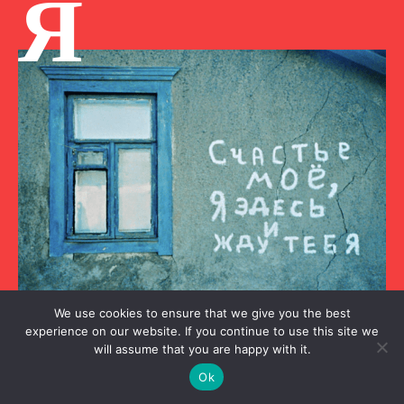
Я
We use cookies to ensure that we give you the best
experience on our website. If you continue to use this site we
Я культурний
will assume that you are happy with it.
Олег Мітасов – місцева легенда Харкова
Ok