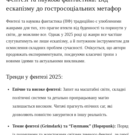
ескапізму до гостросоціальних метафор
Фентезі та наукова фантастика (НФ) традиційно є улюбленими
жанрами для тих, хто прагне втекти від буденності та поринути у
світи, де можливе все. Однак у 2025 році ці жанри все частіше
слугуватимуть не лише ескапізму, а й потужним інструментом для
осмислення складних проблем сучасності. Очікується, що автори
продовжать експериментувати, поєднуючи класичні тропи з
новими ідеями та актуальними викликами.
Тренди у фентезі 2025:
Епічне та високе фентезі:
Запит на масштабні світи, складні
політичні системи та детально пропрацьовану магію
залишається високим. Читачі прагнуть епічних саг, які
дозволяють повністю зануритися в іншу реальність.
Темне фентезі (Grimdark) та “Гоуппанк” (Hopepunk):
Поряд
із похмурими та жорстокими світами темного фентезі, де герої