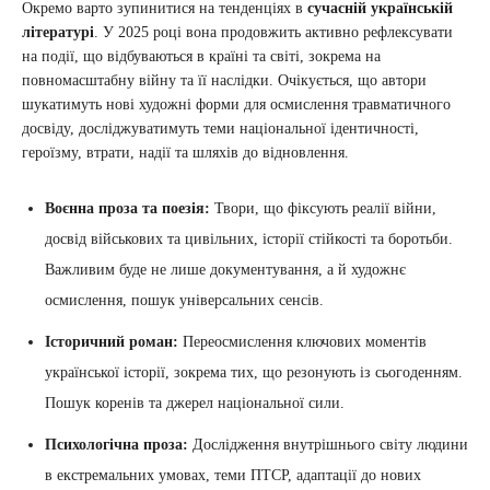
Окремо варто зупинитися на тенденціях в
сучасній українській
літературі
. У 2025 році вона продовжить активно рефлексувати
на події, що відбуваються в країні та світі, зокрема на
повномасштабну війну та її наслідки. Очікується, що автори
шукатимуть нові художні форми для осмислення травматичного
досвіду, досліджуватимуть теми національної ідентичності,
героїзму, втрати, надії та шляхів до відновлення.
Воєнна проза та поезія:
Твори, що фіксують реалії війни,
досвід військових та цивільних, історії стійкості та боротьби.
Важливим буде не лише документування, а й художнє
осмислення, пошук універсальних сенсів.
Історичний роман:
Переосмислення ключових моментів
української історії, зокрема тих, що резонують із сьогоденням.
Пошук коренів та джерел національної сили.
Психологічна проза:
Дослідження внутрішнього світу людини
в екстремальних умовах, теми ПТСР, адаптації до нових