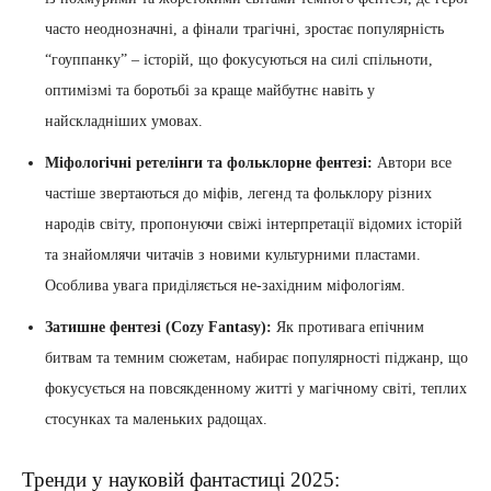
часто неоднозначні, а фінали трагічні, зростає популярність
“гоуппанку” – історій, що фокусуються на силі спільноти,
оптимізмі та боротьбі за краще майбутнє навіть у
найскладніших умовах.
Міфологічні ретелінги та фольклорне фентезі:
Автори все
частіше звертаються до міфів, легенд та фольклору різних
народів світу, пропонуючи свіжі інтерпретації відомих історій
та знайомлячи читачів з новими культурними пластами.
Особлива увага приділяється не-західним міфологіям.
Затишне фентезі (Cozy Fantasy):
Як противага епічним
битвам та темним сюжетам, набирає популярності піджанр, що
фокусується на повсякденному житті у магічному світі, теплих
стосунках та маленьких радощах.
Тренди у науковій фантастиці 2025: