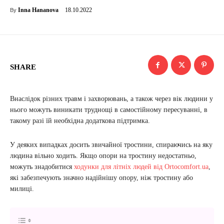
18.10.2022
Inna Hananova
By
SHARE
Внаслідок різних травм і захворювань, а також через вік людини у
нього можуть виникати труднощі в самостійному пересуванні, в
такому разі їй необхідна додаткова підтримка.
У деяких випадках досить звичайної тростини, спираючись на яку
людина вільно ходить. Якщо опори на тростину недостатньо,
можуть знадобитися
ходунки для літніх людей від Ortocomfort.ua
,
які забезпечують значно надійнішу опору, ніж тростину або
милиці.