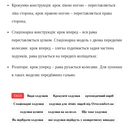
Крокуюча конструкція: крок лівою ногою – переставляється
ліва сторона, крок правою ногою – переставляється права
сторона;
Стаціонарна конструкція: крок вперед – вся рама
переставляється цілком. Стаціонарна модель з двома передніми
колесами: крок вперед – злегка піднімається задня частина
ходунків, рама рухається на передніх коліщатках:
Ролатори: крок уперед – рама рухається колесами. Для зупинки
в таких моделях передбачено гальмо.
TAGS
Види ходунків
Крокуючі ходунки
ортопедичний виріб
Стаціонарні ходунки
ходунки для літніх людей від Ortocomfort.ua
ходунки купити
ходунки на колесах
Що таке ходунки
Як підібрати ходунки
які ходунки підійдуть у конкретному випадку