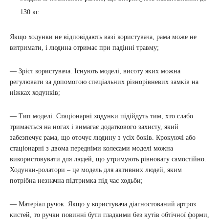
130 кг.
Якщо ходунки не відповідають вазі користувача, рама може не
витримати, і людина отримає при падінні травму;
— Зріст користувача. Існують моделі, висоту яких можна
регулювати за допомогою спеціальних різнорівневих замків на
ніжках ходунків;
— Тип моделі. Стаціонарні ходунки підійдуть тим, хто слабо
тримається на ногах і вимагає додаткового захисту, який
забезпечує рама, що оточує людину з усіх боків. Крокуючі або
стаціонарні з двома передніми колесами моделі можна
використовувати для людей, що утримують рівновагу самостійно.
Ходунки-ролатори – це модель для активних людей, яким
потрібна незначна підтримка під час ходьби;
— Матеріал ручок. Якщо у користувача діагностований артроз
кистей, то ручки повинні бути гладкими без кутів обтічної форми,