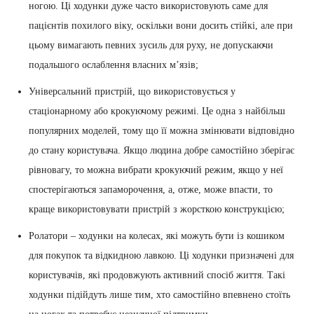
ногою. Ці ходунки дуже часто використовують саме для
пацієнтів похилого віку, оскільки вони досить стійкі, але при
цьому вимагають певних зусиль для руху, не допускаючи
подальшого ослаблення власних м’язів;
Універсальний пристрій, що використовується у
стаціонарному або крокуючому режимі. Це одна з найбільш
популярних моделей, тому що її можна змінювати відповідно
до стану користувача. Якщо людина добре самостійно зберігає
рівновагу, то можна вибрати крокуючий режим, якщо у неї
спостерігаються запаморочення, а, отже, може впасти, то
краще використовувати пристрій з жорсткою конструкцією;
Ролатори – ходунки на колесах, які можуть бути із кошиком
для покупок та відкидною лавкою. Ці ходунки призначені для
користувачів, які продовжують активний спосіб життя. Такі
ходунки підійдуть лише тим, хто самостійно впевнено стоїть