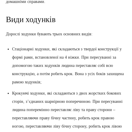
домашніми справами.
Види ходунків
Дорослі ходунки бувають трьох основних видів:
Стаціонарні ходунки, які складаються з твердої конструкції у
формі рами, встановленої на 4 ніжки. При пересуванні за
допомогою таких ходунків людина переставляє собі всю
конструкцію, а потім робить крок. Вона з усіх боків захищена
рамою ходунків;
Крокуючі ходунки, які складаються з двох жорстких бокових
сторін, з’єднаних шарнірною поперечиною. При пересуванні
людина поперемінно переставляє ліву та праву сторони –
переставляючи праву бічну частину, робить крок правою
ногою, переставляючи ліву бічну сторону, робить крок лівою