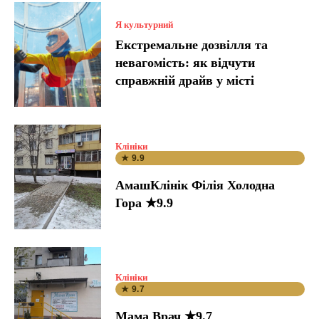
Я культурний
Екстремальне дозвілля та
невагомість: як відчути
справжній драйв у місті
Клініки
★ 9.9
АмашКлінік Філія Холодна
Гора ★9.9
Клініки
★ 9.7
Мама Врач ★9.7