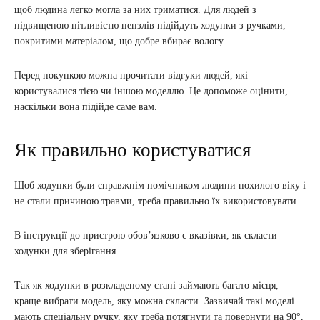
щоб людина легко могла за них триматися. Для людей з
підвищеною пітливістю пензлів підійдуть ходунки з ручками,
покритими матеріалом, що добре вбирає вологу.
Перед покупкою можна прочитати відгуки людей, які
користувалися тією чи іншою моделлю. Це допоможе оцінити,
наскільки вона підійде саме вам.
Як правильно користуватися
Щоб ходунки були справжнім помічником людини похилого віку і
не стали причиною травми, треба правильно їх використовувати.
В інструкції до пристрою обов’язково є вказівки, як скласти
ходунки для зберігання.
Так як ходунки в розкладеному стані займають багато місця,
краще вибрати модель, яку можна скласти. Зазвичай такі моделі
мають спеціальну ручку, яку треба потягнути та повернути на 90°,