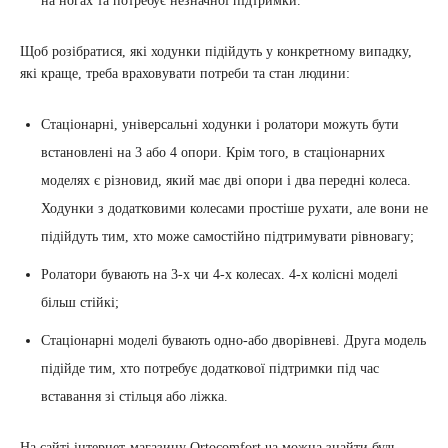
на ногах та потребує незначної підтримки.
Щоб розібратися, які ходунки підійдуть у конкретному випадку,
які краще, треба враховувати потреби та стан людини:
Стаціонарні, універсальні ходунки і ролатори можуть бути
встановлені на 3 або 4 опори. Крім того, в стаціонарних
моделях є різновид, який має дві опори і два передні колеса.
Ходунки з додатковими колесами простіше рухати, але вони не
підійдуть тим, хто може самостійно підтримувати рівновагу;
Ролатори бувають на 3-х чи 4-х колесах. 4-х колісні моделі
більш стійкі;
Стаціонарні моделі бувають одно-або дворівневі. Друга модель
підійде тим, хто потребує додаткової підтримки під час
вставання зі стільця або ліжка.
На сайті інтернет-магазину Ortocomfort.ua можна знайти будь-