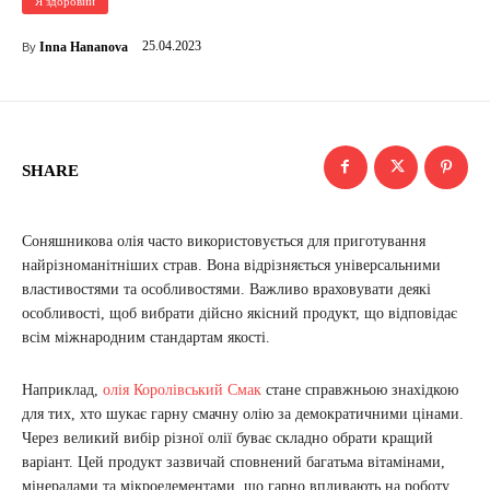
Я здоровий
25.04.2023
Inna Hananova
By
SHARE
Соняшникова олія часто використовується для приготування
найрізноманітніших страв. Вона відрізняється універсальними
властивостями та особливостями. Важливо враховувати деякі
особливості, щоб вибрати дійсно якісний продукт, що відповідає
всім міжнародним стандартам якості.
Наприклад,
олія Королівський Смак
стане справжньою знахідкою
для тих, хто шукає гарну смачну олію за демократичними цінами.
Через великий вибір різної олії буває складно обрати кращий
варіант. Цей продукт зазвичай сповнений багатьма вітамінами,
мінералами та мікроелементами, що гарно впливають на роботу