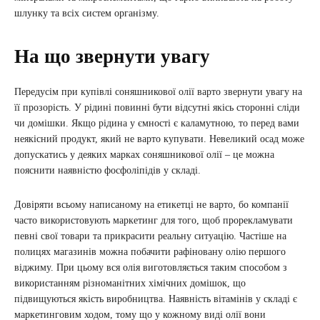
шлунку та всіх систем організму.
На що звернути увагу
Передусім при купівлі соняшникової олії варто звернути увагу на
її прозорість. У рідині повинні бути відсутні якісь сторонні сліди
чи домішки. Якщо рідина у ємності є каламутною, то перед вами
неякісний продукт, який не варто купувати. Невеликий осад може
допускатись у деяких марках соняшникової олії – це можна
пояснити наявністю фосфоліпідів у складі.
Довіряти всьому написаному на етикетці не варто, бо компанії
часто використовують маркетинг для того, щоб прорекламувати
певні свої товари та прикрасити реальну ситуацію. Частіше на
полицях магазинів можна побачити рафіновану олію першого
віджиму. При цьому вся олія виготовляється таким способом з
використанням різноманітних хімічних домішок, що
підвищуються якість виробництва. Наявність вітамінів у складі є
маркетинговим ходом, тому що у кожному виді олії вони