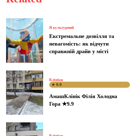
Я культурний
Екстремальне дозвілля та
невагомість: як відчути
справжній драйв у місті
Клініки
★ 9.9
АмашКлінік Філія Холодна
Гора ★9.9
Клініки