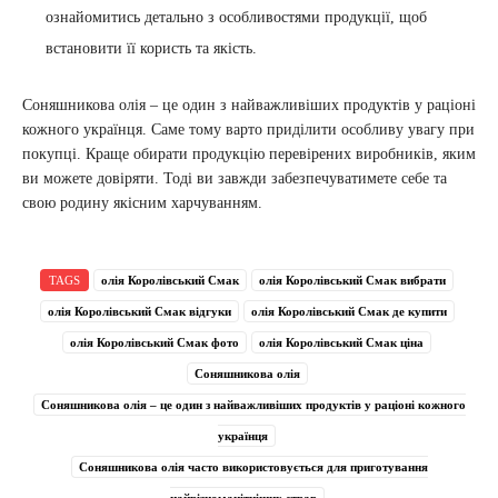
ознайомитись детально з особливостями продукції, щоб
встановити її користь та якість.
Соняшникова олія – це один з найважливіших продуктів у раціоні
кожного українця. Саме тому варто приділити особливу увагу при
покупці. Краще обирати продукцію перевірених виробників, яким
ви можете довіряти. Тоді ви завжди забезпечуватимете себе та
свою родину якісним харчуванням.
TAGS
олія Королівський Смак
олія Королівський Смак вибрати
олія Королівський Смак відгуки
олія Королівський Смак де купити
олія Королівський Смак фото
олія Королівський Смак ціна
Соняшникова олія
Соняшникова олія – це один з найважливіших продуктів у раціоні кожного
українця
Соняшникова олія часто використовується для приготування
найрізноманітніших страв