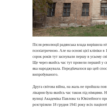
Після революції радянська влада вирішила ні
психіатричною. Але на основі цієї клініки в 
сорок років тут заснували першу в усьому сві
Ще через якийсь час тут провели перший у св
яка народжувала. Передбачалося що цей спос
випробуваного.
Друга світова війна, на жаль не пройшла повз
лікарня була якийсь час також під німцями. 
вулиці Академіка Павлова та Ювілейного прос
розстріляли 18 грудня 1941 року всіх пацієнті