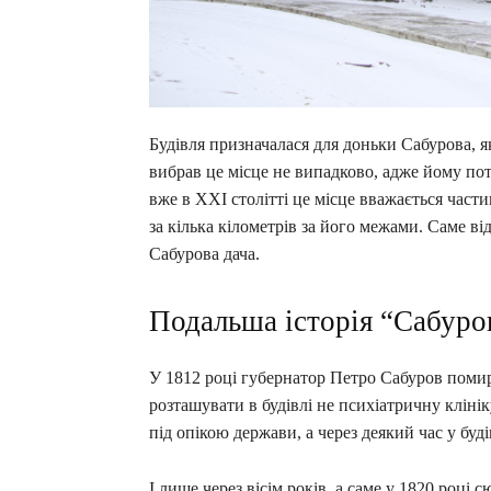
Будівля призначалася для доньки Сабурова, я
вибрав це місце не випадково, адже йому пот
вже в XXI столітті це місце вважається част
за кілька кілометрів за його межами. Саме ві
Сабурова дача.
Подальша історія “Сабуров
У 1812 році губернатор Петро Сабуров помир
розташувати в будівлі не психіатричну клінік
під опікою держави, а через деякий час у бу
І лише через вісім років, а саме у 1820 році