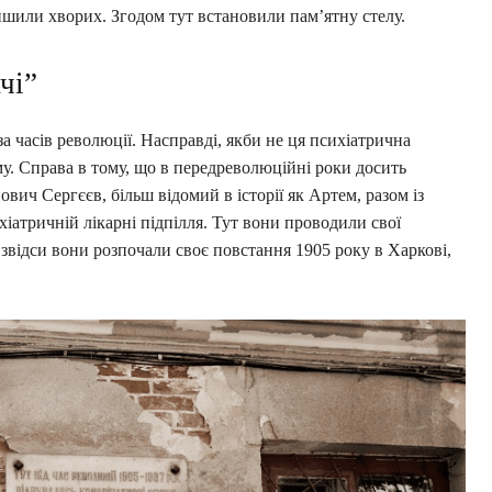
алишили хворих. Згодом тут встановили пам’ятну стелу.
чі”
за часів революції. Насправді, якби не ця психіатрична
ому. Справа в тому, що в передреволюційні роки досить
ич Сергєєв, більш відомий в історії як Артем, разом із
іатричній лікарні підпілля. Тут вони проводили свої
 звідси вони розпочали своє повстання 1905 року в Харкові,