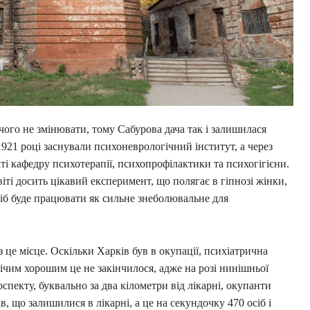
чого не змінювати, тому Сабурова дача так і залишилася
1921 році заснували психоневрологічний інститут, а через
ті кафедру психотерапії, психопрофілактики та психогігієни.
іті досить цікавий експеримент, що полягає в гіпнозі жінки,
іб буде працювати як сильне знеболювальне для
 це місце. Оскільки Харків був в окупації, психіатрична
Нічим хорошим це не закінчилося, адже на розі нинішньої
пекту, буквально за два кілометри від лікарні, окупанти
в, що залишилися в лікарні, а це на секундочку 470 осіб і