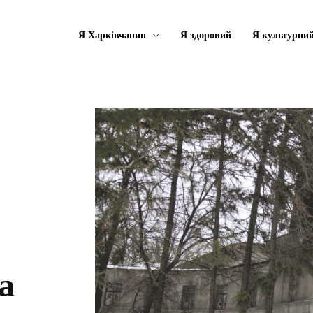
Я Харківчанин
Я здоровий
Я культурни
а