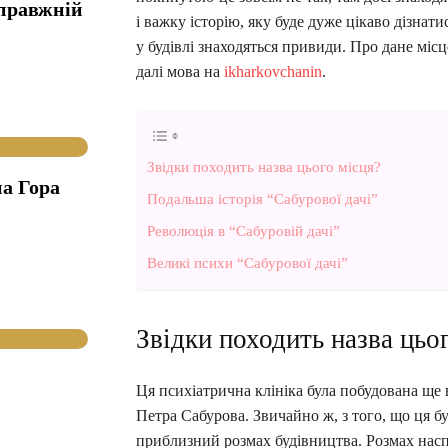
справжній
і важку історію, яку буде дуже цікаво дізнатис
у будівлі знаходяться привиди. Про дане місц
далі мова на
ikharkovchanin
.
Звідки походить назва цього місця?
а Гора
Подальша історія “Сабурової дачі”
Революція в “Сабуровій дачі”
Великі психи “Сабурової дачі”
Звідки походить назва цьо
Ця психіатрична клініка була побудована ще 
Петра Сабурова. Звичайно ж, з того, що ця б
приблизний розмах будівництва. Розмах насп