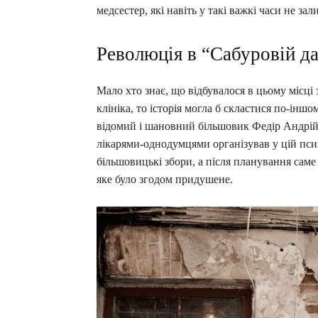
медсестер, які навіть у такі важкі часи не з
Революція в “Сабуровій да
Мало хто знає, що відбувалося в цьому місці 
клініка, то історія могла б скластися по-інш
відомий і шановний більшовик Федір Андрійов
лікарями-однодумцями організував у цій псих
більшовицькі збори, а після планування саме
яке було згодом придушене.