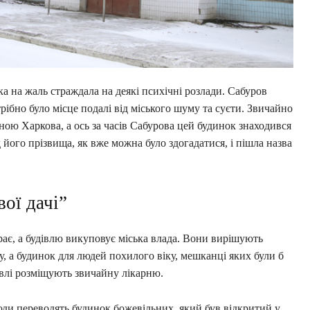
ка на жаль страждала на деякі психічні розлади. Сабуров
рібно було місце подалі від міського шуму та суєти. Звичайно
иною Харкова, а ось за часів Сабурова цей будинок знаходився
д його прізвища, як вже можна було здогадатися, і пішла назва
ої дачі”
ає, а будівлю викуповує міська влада. Вони вирішують
у, а будинок для людей похилого віку, мешканці яких були б
дівлі розміщують звичайну лікарню.
 сюди переводять будинок божевільних, який був відкритий у