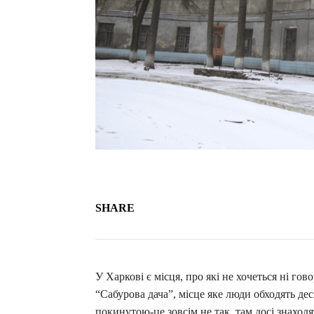
SHARE
У Харкові є місця, про які не хочеться ні гов
“Сабурова дача”, місце яке люди обходять дес
покинутою-це зовсім не так, там досі знаходя