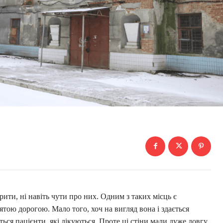
орити, ні навіть чути про них. Одним з таких місць є
ятою дорогою. Мало того, хоч на вигляд вона і здається
ться пацієнти, які лікуються. Проте ці стіни мали дуже довгу