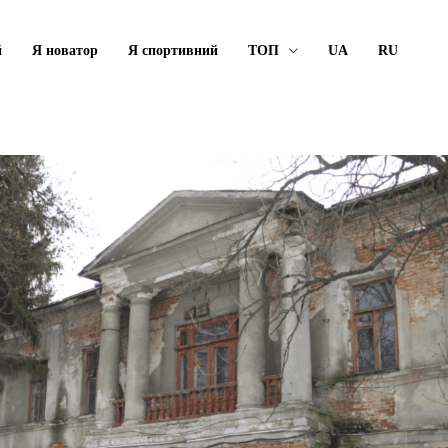
й
Я новатор
Я спортивний
ТОП
UA
RU