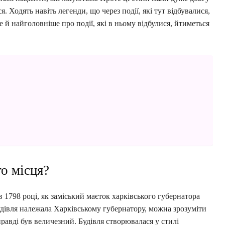
я. Ходять навіть легенди, що через події, які тут відбувалися,
е й найголовніше про події, які в ньому відбулися, йтиметься
го місця?
в 1798 році, як заміський маєток харківського губернатора
удівля належала Харківському губернатору, можна зрозуміти
равді був величезний. Будівля створювалася у стилі