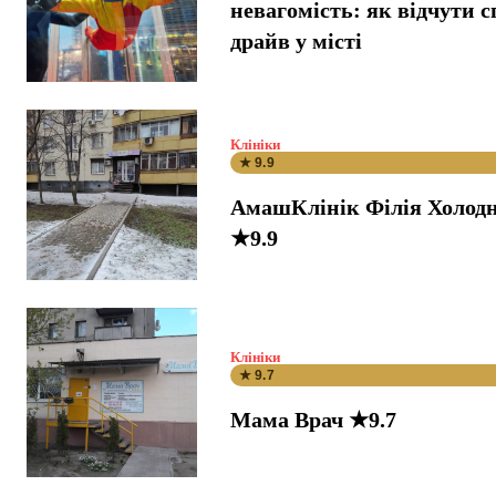
невагомість: як відчути 
драйв у місті
Клініки
★ 9.9
АмашКлінік Філія Холодн
★9.9
Клініки
★ 9.7
Мама Врач ★9.7