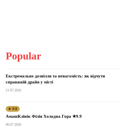
Popular
Екстремальне дозвілля та невагомість: як відчути
справжній драйв у місті
21.07.2026
★ 9.9
АмашКлінік Філія Холодна Гора ★9.9
06.07.2026