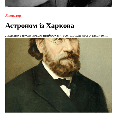
Я новатор
Астроном із Харкова
Людство завжди хотіло приборкати все, що для нього закрите....