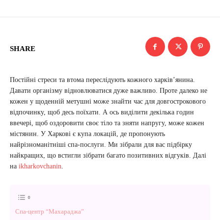
SHARE
Постійні стреси та втома переслідують кожного харків’янина.
Давати організму відновлюватися дуже важливо. Проте далеко не
кожен у щоденній метушні може знайти час для довгострокового
відпочинку, щоб десь поїхати. А ось виділити декілька годин
ввечері, щоб оздоровити своє тіло та зняти напругу, може кожен
містянин. У Харкові є купа локацій, де пропонують
найрізноманітніші спа-послуги. Ми зібрали для вас підбірку
найкращих, що встигли зібрати багато позитивних відгуків. Далі
на
ikharkovchanin
.
Спа-центр “Махараджа”