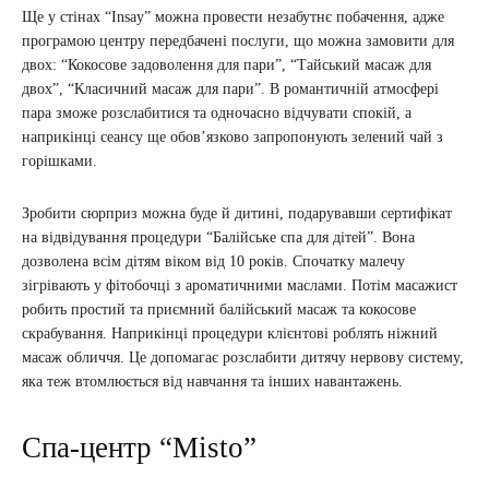
Ще у стінах “Insay” можна провести незабутнє побачення, адже
програмою центру передбачені послуги, що можна замовити для
двох: “Кокосове задоволення для пари”, “Тайський масаж для
двох”, “Класичний масаж для пари”. В романтичній атмосфері
пара зможе розслабитися та одночасно відчувати спокій, а
наприкінці сеансу ще обов’язково запропонують зелений чай з
горішками.
Зробити сюрприз можна буде й дитині, подарувавши сертифікат
на відвідування процедури “Балійське спа для дітей”. Вона
дозволена всім дітям віком від 10 років. Спочатку малечу
зігрівають у фітобочці з ароматичними маслами. Потім масажист
робить простий та приємний балійський масаж та кокосове
скрабування. Наприкінці процедури клієнтові роблять ніжний
масаж обличчя. Це допомагає розслабити дитячу нервову систему,
яка теж втомлюється від навчання та інших навантажень.
Спа-центр “Misto”