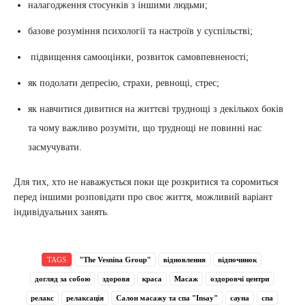
налагодження стосунків з іншими людьми;
базове розуміння психології та настроїв у суспільстві;
підвищення самооцінки, розвиток самовпевненості;
як подолати депресію, страхи, ревнощі, стрес;
як навчитися дивитися на життєві труднощі з декількох боків
та чому важливо розуміти, що труднощі не повинні нас
засмучувати.
Для тих, хто не наважується поки ще розкритися та соромиться
перед іншими розповідати про своє життя, можливий варіант
індивідуальних занять.
TAGS
"The Vesnina Group"
відновлення
відпочинок
догляд за собою
здоровя
краса
Масаж
оздоровчі центри
релакс
релаксація
Салон масажу та спа "Insay"
сауна
спа