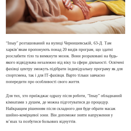
“Insay” розташований на вулиці Чернишевській, 63-Д. Там
харків’янам пропонують понад 20 видів програм, що здатні
розслабити тіло та вимкнути мозок. Вони розраховані на будь-
якого відвідувача незалежно від віку та сфери діяльності. Освічені
фахівці центру зможуть підібрати індивідуальну програму як для
спортсмена, так і для ІТ-фахівця. Варто тільки завчасно
попередити про особливості свого життя.
Для тих, хто приїжджає одразу після роботи, “Insay” обладнаний
кімнатами з душем, де можна підготуватися до процедур.
Найкращим рішенням після складного дня буде обрати масаж
шийно-комірцевої зони. Він допоможе зняти напруження у
м’язах та позбутися больових відчуттів.