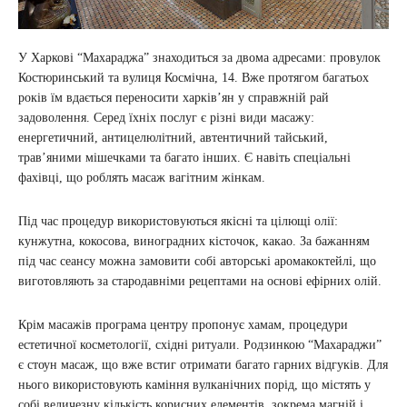
У Харкові “Махараджа” знаходиться за двома адресами: провулок
Костюринський та вулиця Космічна, 14. Вже протягом багатьох
років їм вдається переносити харків’ян у справжній рай
задоволення. Серед їхніх послуг є різні види масажу:
енергетичний, антицелюлітний, автентичний тайський,
трав’яними мішечками та багато інших. Є навіть спеціальні
фахівці, що роблять масаж вагітним жінкам.
Під час процедур використовуються якісні та цілющі олії:
кунжутна, кокосова, виноградних кісточок, какао. За бажанням
під час сеансу можна замовити собі авторські аромакоктейлі, що
виготовляють за стародавніми рецептами на основі ефірних олій.
Крім масажів програма центру пропонує хамам, процедури
естетичної косметології, східні ритуали. Родзинкою “Махараджи”
є стоун масаж, що вже встиг отримати багато гарних відгуків. Для
нього використовують каміння вулканічних порід, що містять у
собі величезну кількість корисних елементів, зокрема магній і