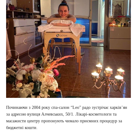
Починаючи з 2004 року спа-салон “Leo” радо зустрічає харків’ян
за адресою вулиця Алчевських, 50/1. Лікарі-косметологи та
масажисти центру пропонують чимало приємних процедур за
бюджетні кошти.