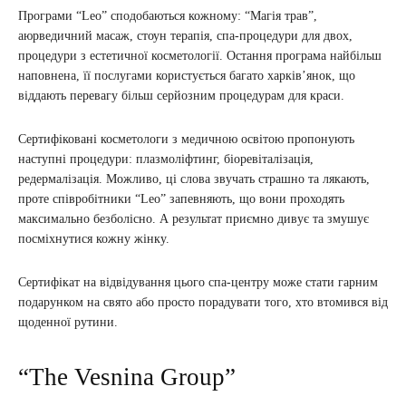
Програми “Leo” сподобаються кожному: “Магія трав”,
аюрведичний масаж, стоун терапія, спа-процедури для двох,
процедури з естетичної косметології. Остання програма найбільш
наповнена, її послугами користується багато харків’янок, що
віддають перевагу більш серйозним процедурам для краси.
Сертифіковані косметологи з медичною освітою пропонують
наступні процедури: плазмоліфтинг, біоревіталізація,
редермалізація. Можливо, ці слова звучать страшно та лякають,
проте співробітники “Leo” запевняють, що вони проходять
максимально безболісно. А результат приємно дивує та змушує
посміхнутися кожну жінку.
Сертифікат на відвідування цього спа-центру може стати гарним
подарунком на свято або просто порадувати того, хто втомився від
щоденної рутини.
“The Vesnina Group”