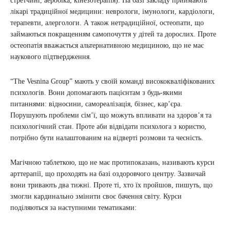
стретчинг, аеробіка, кінезотерапія). На базі закладу приймають
лікарі традиційної медицини: неврологи, імунологи, кардіологи,
терапевти, алергологи. А також нетрадиційної, остеопати, що
займаються покращенням самопочуття у дітей та дорослих. Проте
остеопатія вважається альтернативною медициною, що не має
наукового підтвердження.
“The Vesnina Group” мають у своїй команді висококваліфікованих
психологів. Вони допомагають пацієнтам з будь-якими
питаннями: відносини, самореалізація, бізнес, кар’єра.
Порушують проблеми сім’ї, що можуть впливати на здоров’я та
психологічний стан. Проте аби відвідати психолога з користю,
потрібно бути налаштованим на відверті розмови та чесність.
Магічною таблеткою, що не має протипоказань, називають курси
арттерапії, що проходять на базі оздоровчого центру. Зазвичай
вони тривають два тижні. Проте ті, хто їх пройшов, пишуть, що
змогли кардинально змінити своє бачення світу. Курси
поділяються за наступними тематиками: