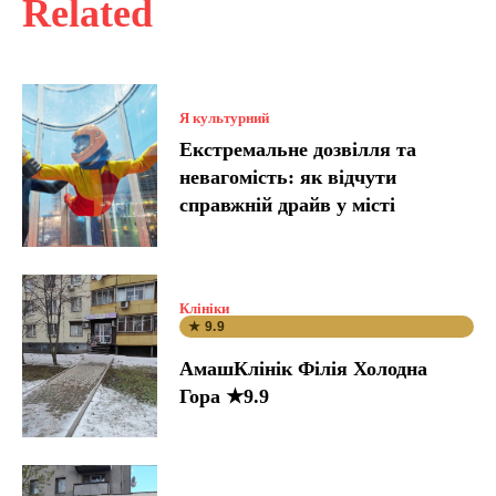
Related
Я культурний
Екстремальне дозвілля та
невагомість: як відчути
справжній драйв у місті
Клініки
★ 9.9
АмашКлінік Філія Холодна
Гора ★9.9