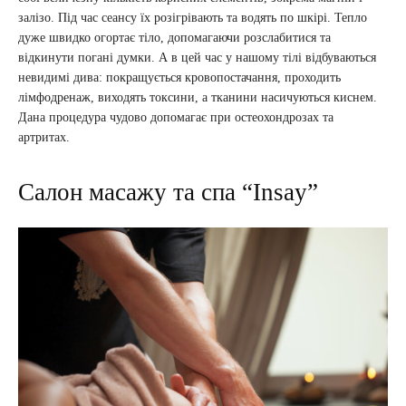
залізо. Під час сеансу їх розігрівають та водять по шкірі. Тепло
дуже швидко огортає тіло, допомагаючи розслабитися та
відкинути погані думки. А в цей час у нашому тілі відбуваються
невидимі дива: покращується кровопостачання, проходить
лімфодренаж, виходять токсини, а тканини насичуються киснем.
Дана процедура чудово допомагає при остеохондрозах та
артритах.
Салон масажу та спа “Insay”