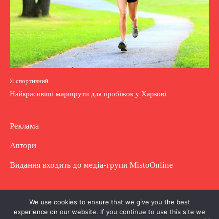
Я спортивний
Найкрасивіші маршрути для пробіжок у Харкові
Реклама
Автори
Видання входить до медіа-групи
MistoOnline
Copyright © Повне використання матеріалу
We use cookies to ensure that we give you the best
experience on our website. If you continue to use this site we
заборонено. Частково можна з гіперпосиланням.