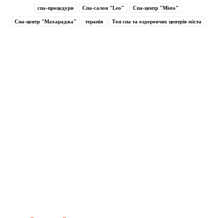
спа-процедури
Спа-салон "Leo"
Спа-центр "Misto"
Спа-центр "Махараджа"
терапія
Топ спа та оздоровчих центрів міста