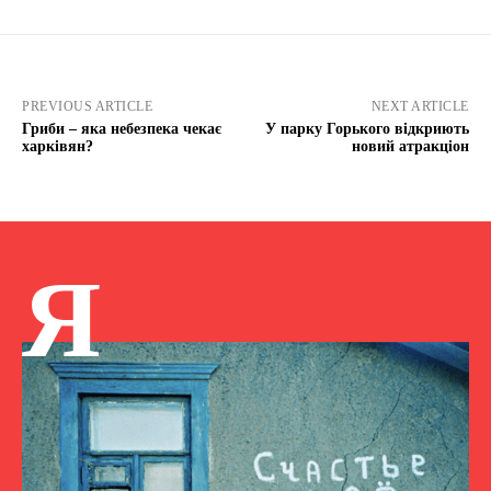
PREVIOUS ARTICLE
NEXT ARTICLE
Гриби – яка небезпека чекає
У парку Горького відкриють
харківян?
новий атракціон
Я