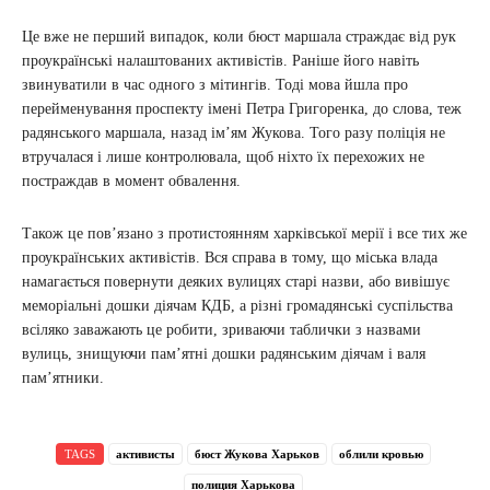
Це вже не перший випадок, коли бюст маршала страждає від рук
проукраїнські налаштованих активістів. Раніше його навіть
звинуватили в час одного з мітингів. Тоді мова йшла про
перейменування проспекту імені Петра Григоренка, до слова, теж
радянського маршала, назад ім’ям Жукова. Того разу поліція не
втручалася і лише контролювала, щоб ніхто їх перехожих не
постраждав в момент обвалення.
Також це пов’язано з протистоянням харківської мерії і все тих же
проукраїнських активістів. Вся справа в тому, що міська влада
намагається повернути деяких вулицях старі назви, або вивішує
меморіальні дошки діячам КДБ, а різні громадянські суспільства
всіляко заважають це робити, зриваючи таблички з назвами
вулиць, знищуючи пам’ятні дошки радянським діячам і валя
пам’ятники.
TAGS
активисты
бюст Жукова Харьков
облили кровью
полиция Харькова