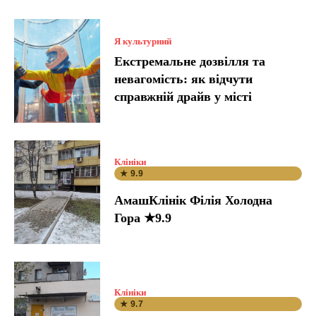
Я культурний
Екстремальне дозвілля та
невагомість: як відчути
справжній драйв у місті
Клініки
★ 9.9
АмашКлінік Філія Холодна
Гора ★9.9
Клініки
★ 9.7