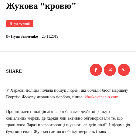
Жукова “кровю”
Я культурний
20.11.2019
Iryna Semerenko
By
SHARE
У Харкові поліція почала пошук людей, які облили бюст маршалу
Георгію Жукову червоною фарбою, пише
ikharkovchanin.com
.
Про інцидент поліція дізналася близько дев’ятої ранку з
соціальних мереж, де харків’яни активно обговорювали те, що
трапилося. Зараз правоохоронці шукають свідків події. Інформація
була внесена в Журнал єдиного обліку звернень і заяв.