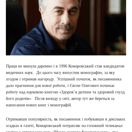
Праця не минула даремно і в 1996 Комаровський став кандидатом
медичних наук. До цього часу випустив монографію, за яку
згодом і отримав нагороду. Успішний початок, як письменника
дало прагнення для нової роботи, і Євген Олегович починає
роботу над науковою книгою «Здоров’я дитини та здоровий глузд
його родичів». Після виходу у світ, автор тут же береться за
написання нових книг і монографій.
Отримавши популярність, як письменник і побувавши в декількох
згадках в газеті, Комаровський потрапляє на головний телеканал