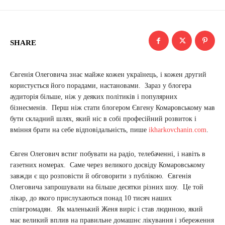
SHARE
Євгенія Олеговича знає майже кожен українець, і кожен другий
користується його порадами, настановами. Зараз у блогера
аудиторія більше, ніж у деяких політиків і популярних
бізнесменів. Перш ніж стати блогером Євгену Комаровському мав
бути складний шлях, який ніс в собі професійний розвиток і
вміння брати на себе відповідальність, пише
ikharkovchanin.com
.
Євген Олегович встиг побувати на радіо, телебаченні, і навіть в
газетних номерах. Саме через великого досвіду Комаровському
завжди є що розповісти й обговорити з публікою. Євгенія
Олеговича запрошували на більше десятки різних шоу. Це той
лікар, до якого прислухаються понад 10 тисяч наших
співгромадян. Як маленький Женя виріс і став людиною, який
має великий вплив на правильне домашнє лікування і збереження