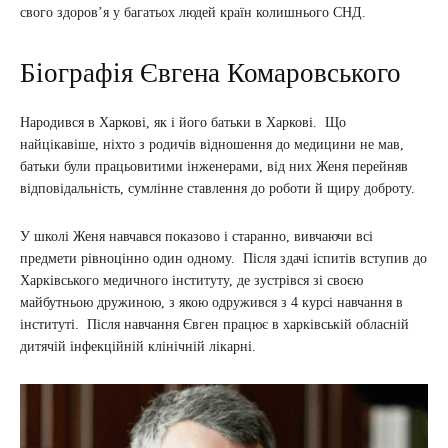
свого здоров’я у багатьох людей країн колишнього СНД.
Біографія Євгена Комаровського
Народився в Харкові, як і його батьки в Харкові. Що
найцікавіше, ніхто з родичів відношення до медицини не мав,
батьки були працьовитими інженерами, від них Женя перейняв
відповідальність, сумлінне ставлення до роботи й щиру доброту.
У школі Женя навчався показово і старанно, вивчаючи всі
предмети рівноцінно один одному. Після здачі іспитів вступив до
Харківського медичного інституту, де зустрівся зі своєю
майбутньою дружиною, з якою одружився з 4 курсі навчання в
інституті. Після навчання Євген працює в харківській обласній
дитячій інфекційній клінічній лікарні.