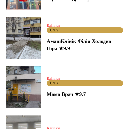
Клініки
★ 9.9
АмашКлінік Філія Холодна
Гора ★9.9
Клініки
★ 9.7
Мама Врач ★9.7
Клініки