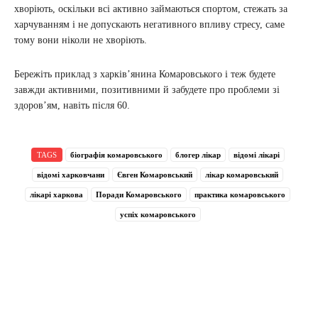
хворіють, оскільки всі активно займаються спортом, стежать за
харчуванням і не допускають негативного впливу стресу, саме
тому вони ніколи не хворіють.
Бережіть приклад з харків’янина Комаровського і теж будете
завжди активними, позитивними й забудете про проблеми зі
здоров’ям, навіть після 60.
TAGS
біографія комаровського
блогер лікар
відомі лікарі
відомі харковчани
Євген Комаровський
лікар комаровський
лікарі харкова
Поради Комаровського
практика комаровського
успіх комаровського