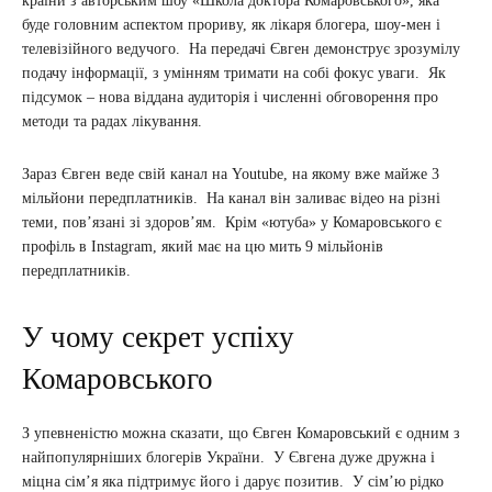
країни з авторським шоу «Школа доктора Комаровського», яка
буде головним аспектом прориву, як лікаря блогера, шоу-мен і
телевізійного ведучого. На передачі Євген демонструє зрозумілу
подачу інформації, з умінням тримати на собі фокус уваги. Як
підсумок – нова віддана аудиторія і численні обговорення про
методи та радах лікування.
Зараз Євген веде свій канал на Youtube, на якому вже майже 3
мільйони передплатників. На канал він заливає відео на різні
теми, пов’язані зі здоров’ям. Крім «ютуба» у Комаровського є
профіль в Instagram, який має на цю мить 9 мільйонів
передплатників.
У чому секрет успіху
Комаровського
З упевненістю можна сказати, що Євген Комаровський є одним з
найпопулярніших блогерів України. У Євгена дуже дружна і
міцна сім’я яка підтримує його і дарує позитив. У сім’ю рідко