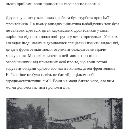
нього прийоми вони приносили своє власне полотно.
Другою у списку важливих проблем була турбота про сім’ї
фронтовиків. І в цьому випадку ініціатива небайдужих теж була
не зайвою. Для всіх дітей харківських фронтовиків у місті
вирішили відкрити додаткові групи у яслах-притулках. У таких
закладах іноді навіть відкривалися спеціальні пункти видачі їжі,
де діти фронтовиків могли отримати безкоштовне гаряче
харчування. Місцеві ж газети в цей момент рясніли
оголошеннями від приватних осіб про те, що вони готові
годувати обідами одного або навіть кількох дітей фронтовиків.
Найчастіше це були навіть не багатії, а цілком собі
середньостатистичні сім’ї. Вони не мали багато чого, але чим
могли допомогти, тим і допомагали.