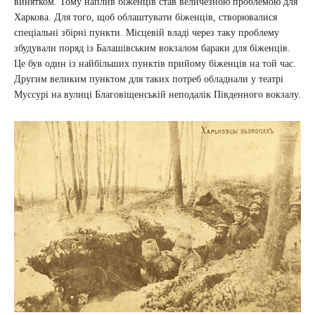
винятком. Тому наплив біженців став величезною проблемою для
Харкова. Для того, щоб облаштувати біженців, створювалися
спеціальні збірні пункти. Місцевій владі через таку проблему
збудували поряд із Балашівським вокзалом бараки для біженців.
Це був один із найбільших пунктів прийому біженців на той час.
Другим великим пунктом для таких потреб обладнали у театрі
Муссурі на вулиці Благовіщенській неподалік Південного вокзалу.