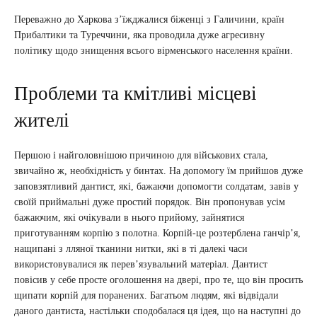
Переважно до Харкова з’їжджалися біженці з Галичини, країн
Прибалтики та Туреччини, яка проводила дуже агресивну
політику щодо знищення всього вірменського населення країни.
Проблеми та кмітливі місцеві
жителі
Першою і найголовнішою причиною для військових стала,
звичайно ж, необхідність у бинтах. На допомогу їм прийшов дуже
заповзятливий дантист, які, бажаючи допомогти солдатам, завів у
своїй приймальні дуже простий порядок. Він пропонував усім
бажаючим, які очікували в нього прийому, зайнятися
приготуванням корпію з полотна. Корпій-це розтерблена ганчір’я,
нащипані з лляної тканини нитки, які в ті далекі часи
використовувалися як перев’язувальний матеріал. Дантист
повісив у себе просте оголошення на двері, про те, що він просить
щипати корпій для поранених. Багатьом людям, які відвідали
даного дантиста, настільки сподобалася ця ідея, що на наступні до