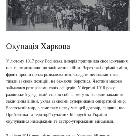
Окупація Харкова
У лютому 1917 року Російська імперія припинила своє існування,
навіть не доживши до закінчення війни. Через такі стрімкі зміни,
фронт просто почав розвалюватися. Солдати десятками тисяч
тікали зі своїх позицій, не бажаючи боротися. Частини масово
займалися розправами своїх офіцерів. У березні 1918 року
радянський уряд, який ставив собі за мету як головне завдання
закінчення війни, уклав зі своїми суперниками сепаратний мир.
Брестський мир, а саме таку назву мав цей договір, свідчив, що
Прибалтика та території сучасних Білорусії та України
окупувалися німецькими та австро-угорськими військами.
7 квітня 1918 року німці вступили до Харкова. Німецькі