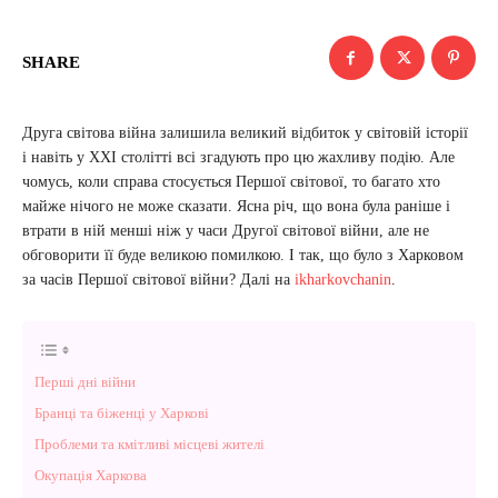
SHARE
Друга світова війна залишила великий відбиток у світовій історії
і навіть у XXI столітті всі згадують про цю жахливу подію. Але
чомусь, коли справа стосується Першої світової, то багато хто
майже нічого не може сказати. Ясна річ, що вона була раніше і
втрати в ній менші ніж у часи Другої світової війни, але не
обговорити її буде великою помилкою. І так, що було з Харковом
за часів Першої світової війни? Далі на
ikharkovchanin
.
Перші дні війни
Бранці та біженці у Харкові
Проблеми та кмітливі місцеві жителі
Окупація Харкова