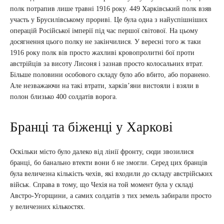
полк потрапив лише травні 1916 року. 449 Харківський полк взяв
участь у Брусилівському прориві. Це була одна з найуспішніших
операцій Російської імперії під час першої світової. На цьому
досягнення цього полку не закінчилися. У вересні того ж таки
1916 року полк вів просто жахливі кровопролитні бої проти
австрійців за висоту Лисоня і зазнав просто колосальних втрат.
Більше половини особового складу було або вбито, або поранено.
Але незважаючи на такі втрати, харків’яни вистояли і взяли в
полон близько 400 солдатів ворога.
Бранці та біженці у Харкові
Оскільки місто було далеко від лінії фронту, сюди звозилися
бранці, бо банально втекти вони б не змогли. Серед цих бранців
була величезна кількість чехів, які входили до складу австрійських
військ. Справа в тому, що Чехія на той момент була у складі
Австро-Угорщини, а самих солдатів з тих земель забирали просто
у величезних кількостях.