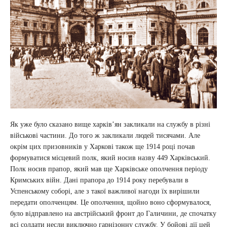
Як уже було сказано вище харків’ян закликали на службу в різні
військові частини. До того ж закликали людей тисячами. Але
окрім цих призовників у Харкові також ще 1914 році почав
формуватися місцевий полк, який носив назву 449 Харківський.
Полк носив прапор, який мав ще Харківське ополчення періоду
Кримських війн. Дані прапора до 1914 року перебували в
Успенському соборі, але з такої важливої нагоди їх вирішили
передати ополченцям. Це ополчення, щойно воно сформувалося,
було відправлено на австрійський фронт до Галичини, де спочатку
всі солдати несли виключно гарнізонну службу. У бойові дії цей