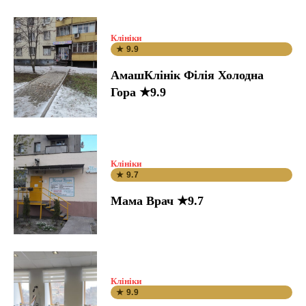
Клініки
★ 9.9
АмашКлінік Філія Холодна
Гора ★9.9
Клініки
★ 9.7
Мама Врач ★9.7
Клініки
★ 9.9