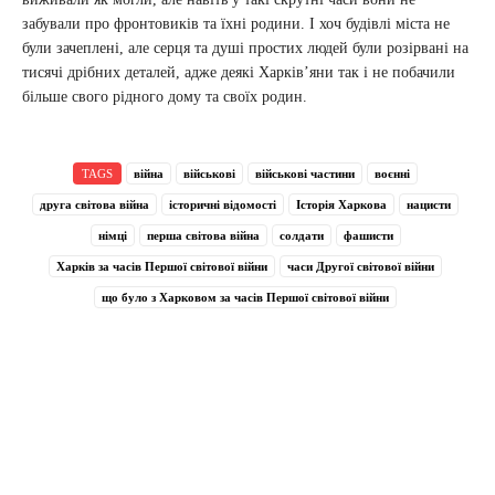
забували про фронтовиків та їхні родини. І хоч будівлі міста не
були зачеплені, але серця та душі простих людей були розірвані на
тисячі дрібних деталей, адже деякі Харків’яни так і не побачили
більше свого рідного дому та своїх родин.
TAGS
війна
військові
військові частини
воєнні
друга світова війна
історичні відомості
Історія Харкова
нацисти
німці
перша світова війна
солдати
фашисти
Харків за часів Першої світової війни
часи Другої світової війни
що було з Харковом за часів Першої світової війни