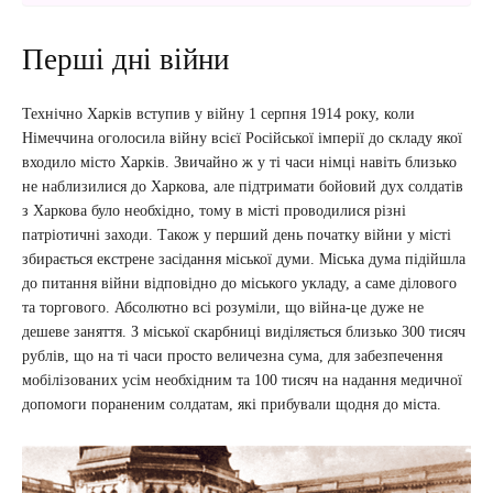
Перші дні війни
Технічно Харків вступив у війну 1 серпня 1914 року, коли
Німеччина оголосила війну всієї Російської імперії до складу якої
входило місто Харків. Звичайно ж у ті часи німці навіть близько
не наблизилися до Харкова, але підтримати бойовий дух солдатів
з Харкова було необхідно, тому в місті проводилися різні
патріотичні заходи. Також у перший день початку війни у місті
збирається екстрене засідання міської думи. Міська дума підійшла
до питання війни відповідно до міського укладу, а саме ділового
та торгового. Абсолютно всі розуміли, що війна-це дуже не
дешеве заняття. З міської скарбниці виділяється близько 300 тисяч
рублів, що на ті часи просто величезна сума, для забезпечення
мобілізованих усім необхідним та 100 тисяч на надання медичної
допомоги пораненим солдатам, які прибували щодня до міста.