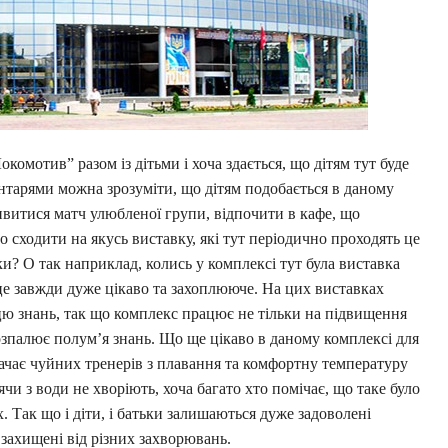
омотив” разом із дітьми і хоча здається, що дітям тут буде
нтарями можна зрозуміти, що дітям подобається в даному
ивитися матч улюбленої групи, відпочити в кафе, що
о сходити на якусь виставку, які тут періодично проходять це
и? О так наприклад, колись у комплексі тут була виставка
це завжди дуже цікаво та захоплююче. На цих виставках
 знань, так що комплекс працює не тільки на підвищення
розпалює полум’я знань. Що ще цікаво в даному комплексі для
значає чуйних тренерів з плавання та комфортну температуру
ячи з води не хворіють, хоча багато хто помічає, що таке було
 Так що і діти, і батьки залишаються дуже задоволені
захищені від різних захворювань.