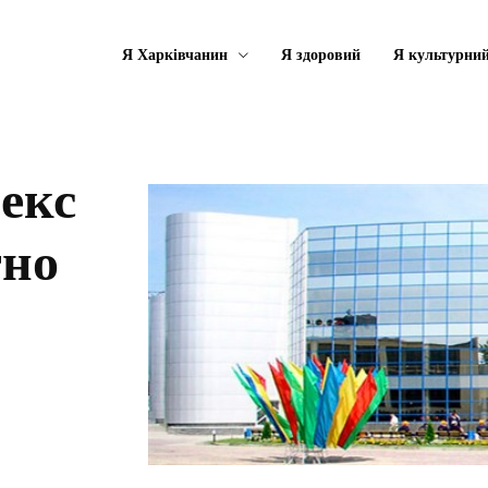
Я Харківчанин
Я здоровий
Я культурни
екс
тно