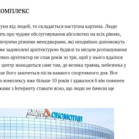
комплекс
дгуки від людей, то складається наступна картина. Люди
ть про чудове обслуговування абсолютно на всіх рівнях,
акінчуючи різними менеджерами, які неодмінно допоможуть
же задоволені архітектурою будівлі та місцем розташування
евно архітектор не спав років зо три, щоб у нього вдалося
 центр знаходиться саме там, де велика травма, небезпека у
ше його захочеться після важкого спортивного дня. Все
о комплексу вже більше 10 років і здавалося б він повинен
уками з Інтернету ставати ясно, що люди не бачили ще