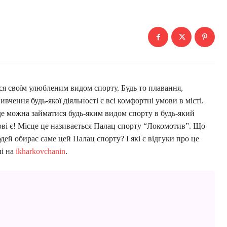
ся своїм улюбленим видом спорту. Будь то плавання,
вчення будь-якої діяльності є всі комфортні умови в місті.
, де можна займатися будь-яким видом спорту в будь-який
ові є! Місце це називається Палац спорту “Локомотив”. Що
дей обирає саме цей Палац спорту? І які є відгуки про це
лі на
ikharkovchanin
.