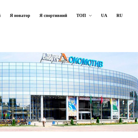
й
Я новатор
Я спортивний
ТОП
UA
RU