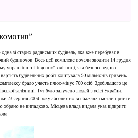
окомотив”
 одна зі старих радянських будівель, яка вже перебуває в
тковий будиночок. Весь цей комплекс почали зводити 14 грудня
ому управлінню Південної залізниці, яка безпосередньо
вартість будівельних робіт коштувала 50 мільйонів гривень.
комплексу брало участь плюс-мінус 700 осіб. Здебільшого це
івської залізниці. Тут було залучено людей з усієї України.
 Вже 23 серпня 2004 року абсолютно всі бажаючі могли прийти
ло обрано не випадково. Місцева влада видала указ відкрити
ова.