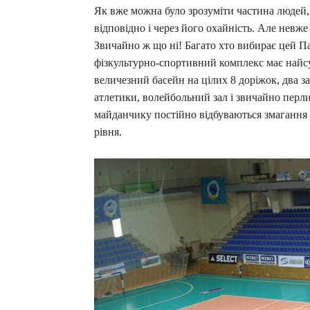
Як вже можна було зрозуміти частина людей,
відповідно і через його охайність. Але нев
Звичайно ж що ні! Багато хто вибирає цей П
фізкультурно-спортивний комплекс має найсуч
величезний басейн на цілих 8 доріжок, два з
атлетики, волейбольний зал і звичайно перл
майданчику постійно відбуваються змагання з
рівня.