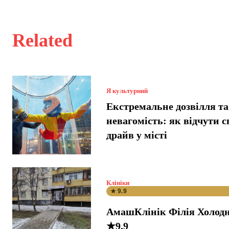
Related
Я культурний
Екстремальне дозвілля та
невагомість: як відчути 
драйв у місті
Клініки
★ 9.9
АмашКлінік Філія Холодн
★9.9