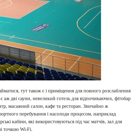
займатися, тут також є і приміщення для повного розслаблення
є аж дві сауни, невеликий готель для відпочиваючих, фітобар
нтр, масажний салон, кафе та ресторан. Звичайно ж
фортного перебування і насолоди процесом, наприклад
ські кабіни, які використовуються під час матчів, зал для
ні точкою Wi-Fi.