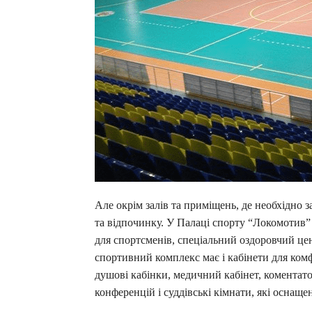
Але окрім залів та приміщень, де необхідно 
та відпочинку. У Палаці спорту “Локомотив” 
для спортсменів, спеціальний оздоровчий це
спортивний комплекс має і кабінети для ком
душові кабінки, медичний кабінет, коментатор
конференцій і суддівські кімнати, які оснаще