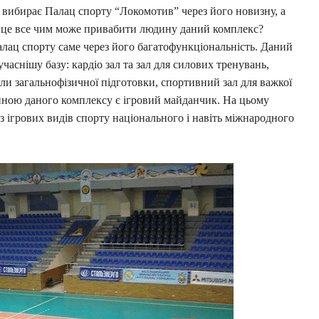
 вибирає Палац спорту “Локомотив” через його новизну, а
же це все чим може привабити людину даний комплекс?
алац спорту саме через його багатофункціональність. Даний
аснішу базу: кардіо зал та зал для силових тренувань,
али загальнофізичної підготовки, спортивний зал для важкої
иною даного комплексу є ігровий майданчик. На цьому
 ігрових видів спорту національного і навіть міжнародного