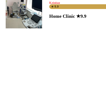
Клініки
★ 9.9
Home Clinic ★9.9