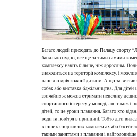
Багато людей приходять до Палацу спорту “Лок
банально нудно, все ще за тими самими коме
комплексу навіть більше, ніж дорослим. Под
знаходиться на території комплексу, і можлив
напевно мрія кожної дитини. А що за виставк
собак або виставка бджільництва. Для дітей 
звичайно ж можна отримати невелику дещицю
спортивного інтересу у молоді, але також і 
дітей, то це уроки плавання. Багато хто від
води та повітря в принципі. Тобто діти вилаз
в інших спортивних комплексах або басейнах.
такими заняттями з плавання і найголовніше 