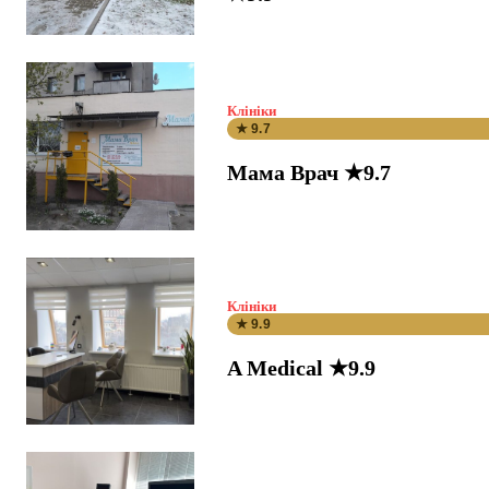
Клініки
★ 9.7
Мама Врач ★9.7
Клініки
★ 9.9
A Medical ★9.9