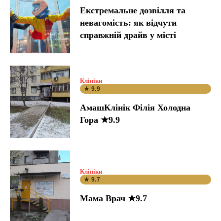
Екстремальне дозвілля та
невагомість: як відчути
справжній драйв у місті
Клініки
★ 9.9
АмашКлінік Філія Холодна
Гора ★9.9
Клініки
★ 9.7
Мама Врач ★9.7