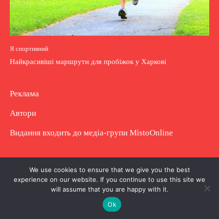
Я спортивний
Найкрасивіші маршрути для пробіжок у Харкові
Реклама
Автори
Видання входить до медіа-групи
MistoOnline
Copyright © Повне використання матеріалу
We use cookies to ensure that we give you the best
experience on our website. If you continue to use this site we
заборонено. Частково можна з гіперпосиланням.
will assume that you are happy with it.
Ok
.
.
.