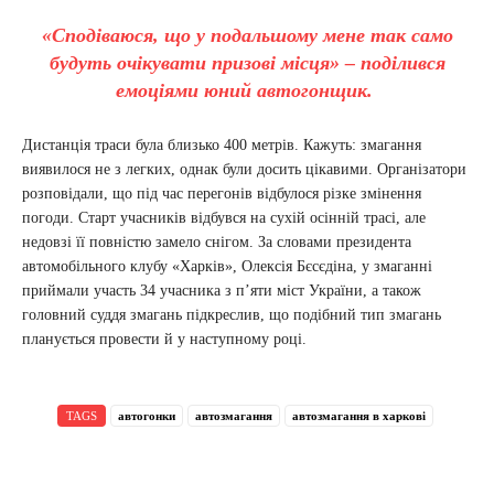
«Сподіваюся, що у подальшому мене так само
будуть очікувати призові місця» – поділився
емоціями юний автогонщик.
Дистанція траси була близько 400 метрів. Кажуть: змагання
виявилося не з легких, однак були досить цікавими. Організатори
розповідали, що під час перегонів відбулося різке змінення
погоди. Старт учасників відбувся на сухій осінній трасі, але
недовзі її повністю замело снігом. За словами президента
автомобільного клубу «Харків», Олексія Бєсєдіна, у змаганні
приймали участь 34 учасника з п’яти міст України, а також
головний суддя змагань підкреслив, що подібний тип змагань
планується провести й у наступному році.
TAGS
автогонки
автозмагання
автозмагання в харкові