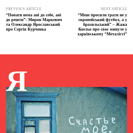
PREVIOUS ARTICLE
NEXT ARTICLE
“Поваги нема ані до себе, ані
“Мене просили грати не у
до решти”: Мирон Маркевич
європейський футбол, а у
та Олександр Ярославський
бразильський” – Жажа
про Сергія Курченка
Коельо про своє минуле у
харківському “Металісті”
Я